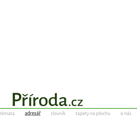
témata
adresář
slovník
tapety na plochu
o nás