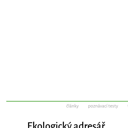
články
poznávací testy
Ekologický adresář