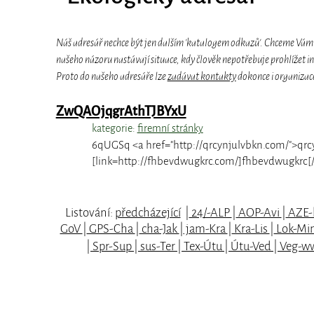
Náš adresář nechce být jen dalším 'katalogem odkazů'. Chceme Vám dá
našeho názoru nastávají situace, kdy člověk nepotřebuje prohlížet in
Proto do našeho adresáře lze
zadávat kontakty
dokonce i organizace
ZwQAOjqgrAthTJBYxU
kategorie:
firemní stránky
6qUGSq <a href="http://qrcynjulvbkn.com/">qrcy
[link=http://fhbevdwugkrc.com/]fhbevdwugkrc[/l
Listování:
předcházející
|
24/-ALP
|
AOP-Avi
|
AZE-
GoV
|
GPS-Cha
|
cha-Jak
|
jam-Kra
|
Kra-Lis
|
Lok-Mi
|
Spr-Sup
|
sus-Ter
|
Tex-Útu
|
Útu-Ved
|
Veg-