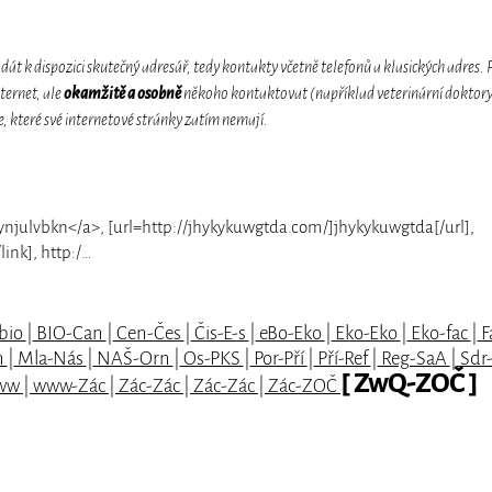
t k dispozici skutečný adresář, tedy kontakty včetně telefonů a klasických adres. 
ternet, ale
okamžitě a osobně
někoho kontaktovat (například veterinární doktory
, které své internetové stránky zatím nemají.
njulvbkn</a>, [url=http://jhykykuwgtda.com/]jhykykuwgtda[/url],
ink], http:/…
bio
|
BIO-Can
|
Cen-Čes
|
Čis-E-s
|
eBo-Eko
|
Eko-Eko
|
Eko-fac
|
F
n
|
Mla-Nás
|
NAŠ-Orn
|
Os-PKS
|
Por-Pří
|
Pří-Ref
|
Reg-SaA
|
Sdr
[ ZwQ-ZOČ ]
www
|
www-Zác
|
Zác-Zác
|
Zác-Zác
|
Zác-ZOČ