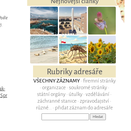
Nejnovější články
Podle
).
Rubriky adresáře
VŠECHNY ZÁZNAMY
•
firemní stránky
•
organizace
•
soukromé stránky
•
ak-
státní orgány
•
útulky
•
vzdělávání
•
-Spr
záchranné stanice
•
zpravodajství
•
různé...
•
přidat záznam do adresáře