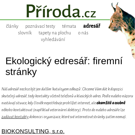
adresář
články
poznávací testy
témata
slovník
tapety na plochu
o nás
vyhledávání
Ekologický edresář: firemní
stránky
Náš adresář nechce být jen dalším 'katalogem odkazů'. Chceme Vám dát k dispozici
skutečný adresář, tedy kontakty včetně telefonů a klasických adres. Podle našeho názoru
nastávají situace, kdy člověk nepotřebuje prohlížet internet, ale
okamžitě a osobně
někoho kontaktovat (například veterinární doktory). Proto do našeho adresáře lze
zadávat kontakty
dokonce i organizace, které své internetové stránky zatím nemají.
BIOKONSULTING, s.r.o.