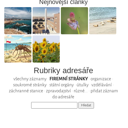
Nejnovější články
Rubriky adresáře
všechny záznamy
•
FIREMNÍ STRÁNKY
•
organizace
•
soukromé stránky
•
státní orgány
•
útulky
•
vzdělávání
•
záchranné stanice
•
zpravodajství
•
různé...
•
přidat záznam
do adresáře