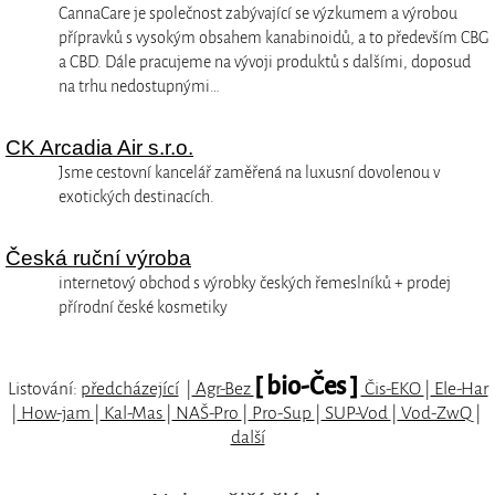
CannaCare je společnost zabývající se výzkumem a výrobou
přípravků s vysokým obsahem kanabinoidů, a to především CBG
a CBD. Dále pracujeme na vývoji produktů s dalšími, doposud
na trhu nedostupnými…
CK Arcadia Air s.r.o.
Jsme cestovní kancelář zaměřená na luxusní dovolenou v
exotických destinacích.
Česká ruční výroba
internetový obchod s výrobky českých řemeslníků + prodej
přírodní české kosmetiky
[ bio-Čes ]
Listování:
předcházející
|
Agr-Bez
Čis-EKO
|
Ele-Har
|
How-jam
|
Kal-Mas
|
NAŠ-Pro
|
Pro-Sup
|
SUP-Vod
|
Vod-ZwQ
|
další