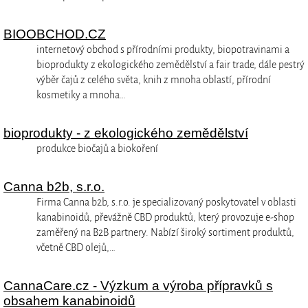
BIOOBCHOD.CZ
internetový obchod s přírodními produkty, biopotravinami a
bioprodukty z ekologického zemědělství a fair trade, dále pestrý
výběr čajů z celého světa, knih z mnoha oblastí, přírodní
kosmetiky a mnoha…
bioprodukty - z ekologického zemědělství
produkce biočajů a biokoření
Canna b2b, s.r.o.
Firma Canna b2b, s.r.o. je specializovaný poskytovatel v oblasti
kanabinoidů, převážně CBD produktů, který provozuje e-shop
zaměřený na B2B partnery. Nabízí široký sortiment produktů,
včetně CBD olejů,…
CannaCare.cz - Výzkum a výroba přípravků s
obsahem kanabinoidů