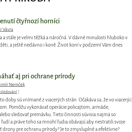
enutí čtyřnozí horníci
r Vávra
a a stále je velmi těžká a náročná. V dávné minulosti hluboko v
děti, a ještě nedávno i koně. Život koní v podzemí Vám dnes
ať aj pri ochrane prírody
dimír Nemček
,
sledování
]
o doby sú vnímané z viacerých strán. Očakáva sa, že vo viacerý
som. Pomôžu vykonávať operácie policajtom, armáde,
bo sledovať premávku. Tieto činnosti súvisia najmä so
 ľudí a práve toho sa mnohí ľudia obávajú aby nestratili svoje
ť drony pre ochranu prírody? Je to zmysluplné a efektívne?