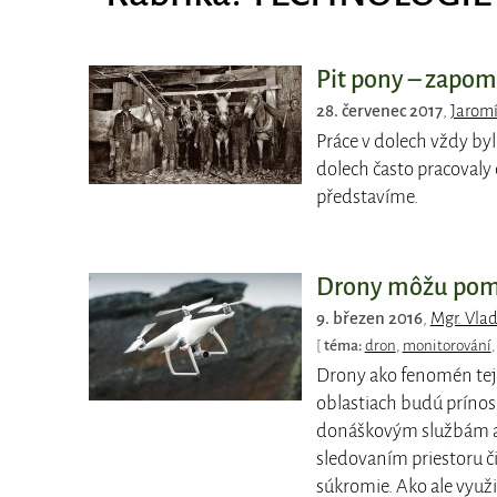
Pit pony – zapom
28. červenec 2017
,
Jaromí
Práce v dolech vždy byl
dolech často pracovaly 
představíme.
Drony môžu pomáh
9. březen 2016
,
Mgr. Vla
[
téma:
dron
,
monitorování
Drony ako fenomén tejt
oblastiach budú príno
donáškovým službám ale
sledovaním priestoru či
súkromie. Ako ale využi