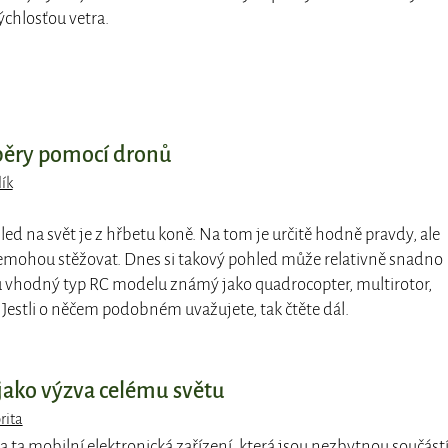
ýchlosťou vetra.
áběry pomocí dronů
lík
hled na svět je z hřbetu koně. Na tom je určitě hodně pravdy, ale
 nemohou stěžovat. Dnes si takový pohled může relativně snadno
mu vhodný typ RC modelu známý jako quadrocopter, multirotor,
 Jestli o něčem podobném uvažujete, tak čtěte dál.
 jako výzva celému světu
rita
a ta mobilní elektronická zařízení, která jsou nezbytnou součást