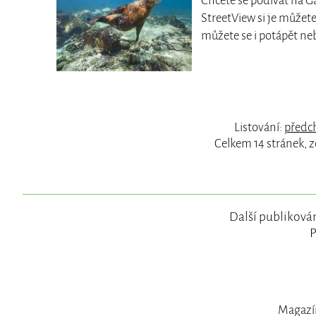
Chcete se podívat na Ga
StreetView si je můžete
můžete se i potápět n
Listování:
předch
Celkem 14 stránek, 
Další publikován
P
Magazín