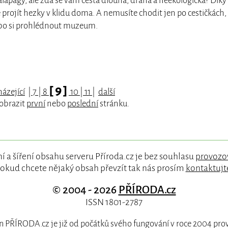
lapágy, ale zdá se vám cesta dlouhá, drahá a neekologická? Díky
 projít hezky v klidu doma. A nemusíte chodit jen po cestičkách,
ebo si prohlédnout muzeum.
[ 9 ]
ázející
|
7
|
8
10
|
11
|
další
zobrazit
první
nebo
poslední
stránku.
í a šíření obsahu serveru Příroda.cz je bez souhlasu
provozo
okud chcete nějaký obsah převzít tak nás prosím
kontaktujt
© 2004 - 2026
PŘÍRODA.cz
ISSN 1801-2787
 PŘÍRODA.cz je již od počátků svého fungování v roce 2004 pr