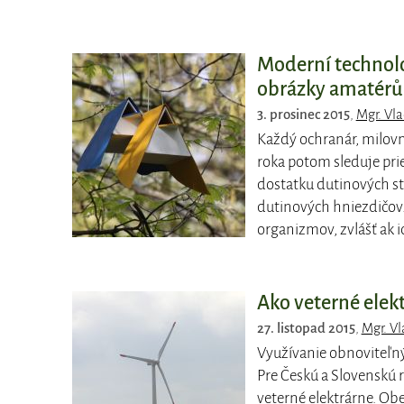
Moderní technolo
obrázky amatérům
3. prosinec 2015
,
Mgr. Vl
Každý ochranár, milovn
roka potom sleduje pri
dostatku dutinových 
dutinových hniezdičov
organizmov, zvlášť ak 
Ako veterné elek
27. listopad 2015
,
Mgr. V
Využívanie obnoviteľný
Pre Českú a Slovenskú 
veterné elektrárne. Ob