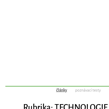
články
poznávací testy
Rubrika: TECHNOLOGIE