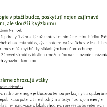
gie v ptačí budce, poskytují nejen zajímavé
, ale slouží i k výzkumu
adimír Nemček
ík prírody či záhradkár už zhotovil minimálne jednu búdku. Poč
ebeh obsadenia búdky, vývin potomstva živočíchov. V lesoch be
stromov môžu byť búdky základným kameňom ochrany
. Zároveň sú búdky ideálnou možnosťou na sledovanie správani
ich vybavíme kamerou.
trárne ohrozujú vtáky
ladimír Nemček
ch zdrojov energie je kľúčovou témou pre krajiny Európskej úni
republiku sú potenciálne vhodným a "čistým" zdrojom energie
e krajiny majú viacero lokalít vhodných pre výstavbu veterných