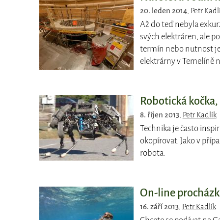
20. leden 2014
,
Petr Kadl
Až do teď nebyla exkur
svých elektráren, ale 
termín nebo nutnost je
elektrárny v Temelíně 
Robotická kočka, 
8. říjen 2013
,
Petr Kadlík
Technika je často inspi
okopírovat. Jako v pří
robota.
On-line procházk
16. září 2013
,
Petr Kadlík