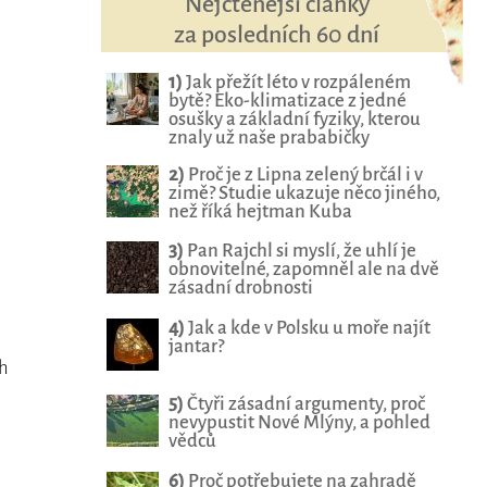
Nejčtenější články
za posledních 60 dní
1)
Jak přežít léto v rozpáleném
bytě? Eko-klimatizace z jedné
osušky a základní fyziky, kterou
znaly už naše prababičky
2)
Proč je z Lipna zelený brčál i v
zimě? Studie ukazuje něco jiného,
než říká hejtman Kuba
3)
Pan Rajchl si myslí, že uhlí je
obnovitelné, zapomněl ale na dvě
zásadní drobnosti
4)
Jak a kde v Polsku u moře najít
jantar?
ch
5)
Čtyři zásadní argumenty, proč
nevypustit Nové Mlýny, a pohled
vědců
6)
Proč potřebujete na zahradě