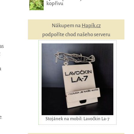
kopřivu
Nákupem na
Hapík.cz
podpoříte chod našeho serveru
as
z
a
e.
Stojánek na mobil: Lavočkin La-7