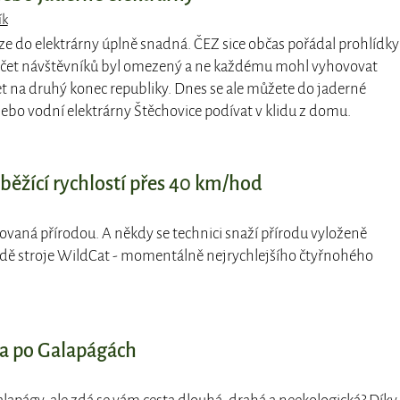
ík
ze do elektrárny úplně snadná. ČEZ sice občas pořádal prohlídky
počet návštěvníků byl omezený a ne každému mohl vyhovovat
t na druhý konec republiky. Dnes se ale můžete do jaderné
nebo vodní elektrárny Štěchovice podívat v klidu z domu.
běžící rychlostí přes 40 km/hod
rovaná přírodou. A někdy se technici snaží přírodu vyloženě
padě stroje WildCat - momentálně nejrychlejšího čtyřnohého
a po Galapágách