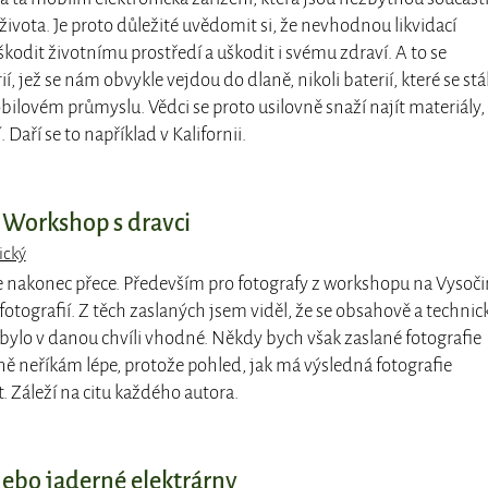
vota. Je proto důležité uvědomit si, že nevhodnou likvidací
odit životnímu prostředí a uškodit i svému zdraví. A to se
í, jež se nám obvykle vejdou do dlaně, nikoli baterií, které se stá
bilovém průmyslu. Vědci se proto usilovně snaží najít materiály,
 Daří se to například v Kalifornii.
 - Workshop s dravci
ický
e nakonec přece. Především pro fotografy z workshopu na Vysoč
fotografií. Z těch zaslaných jsem viděl, že se obsahově a technic
o bylo v danou chvíli vhodné. Někdy bych však zaslané fotografie
ně neříkám lépe, protože pohled, jak má výsledná fotografie
. Záleží na citu každého autora.
ebo jaderné elektrárny