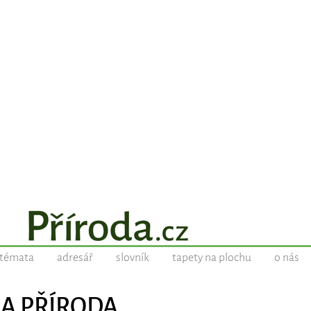
témata
adresář
slovník
tapety na plochu
o nás
 A PŘÍRODA