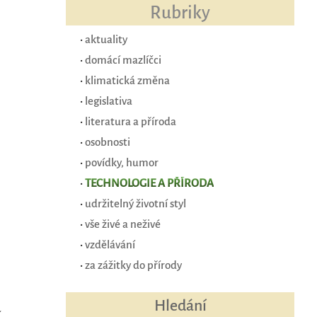
Rubriky
•
aktuality
•
domácí mazlíčci
•
klimatická změna
•
legislativa
•
literatura a příroda
•
osobnosti
•
povídky, humor
•
TECHNOLOGIE A PŘÍRODA
•
udržitelný životní styl
•
vše živé a neživé
•
vzdělávání
•
za zážitky do přírody
Hledání
í