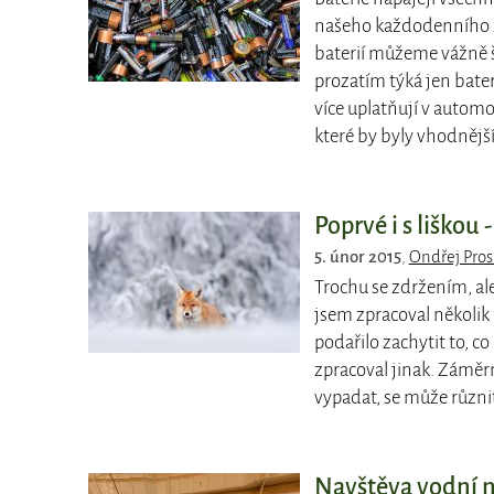
našeho každodenního ži
baterií můžeme vážně šk
prozatím týká jen bateri
více uplatňují v automo
které by byly vhodnější.
Poprvé i s liškou
5. únor 2015
,
Ondřej Pros
Trochu se zdržením, al
jsem zpracoval několik 
podařilo zachytit to, c
zpracoval jinak. Záměr
vypadat, se může různit
Navštěva vodní n