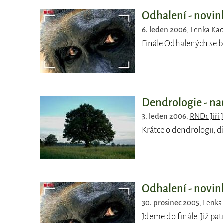
Odhalení - novin
6. leden 2006
,
Lenka Kad
Finále Odhalených se blí
Dendrologie - na
3. leden 2006
,
RNDr. Jiří 
Krátce o dendrologii, d
Odhalení - novin
30. prosinec 2005
,
Lenka
Jdeme do finále. Již pa