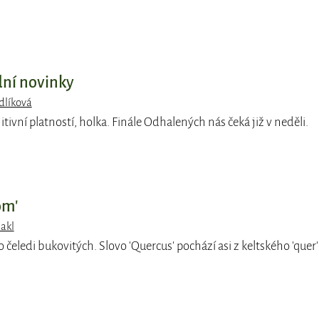
dní novinky
dlíková
itivní platností, holka. Finále Odhalených nás čeká již v neděli.
om'
Jakl
čeledi bukovitých. Slovo 'Quercus' pochází asi z keltského 'quer'