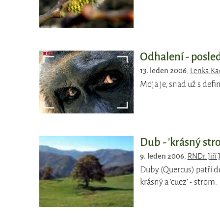
Odhalení - posle
13. leden 2006
,
Lenka Ka
Moja je, snad už s defin
Dub - 'krásný str
9. leden 2006
,
RNDr. Jiří 
Duby (Quercus) patří do 
krásný a 'cuez' - strom.