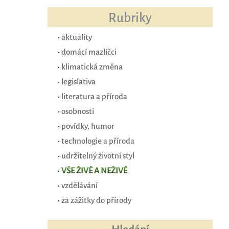
Rubriky
•
aktuality
•
domácí mazlíčci
•
klimatická změna
•
legislativa
•
literatura a příroda
•
osobnosti
•
povídky, humor
•
technologie a příroda
•
udržitelný životní styl
•
VŠE ŽIVÉ A NEŽIVÉ
•
vzdělávání
•
za zážitky do přírody