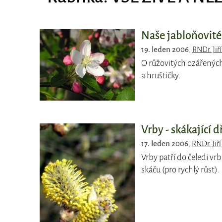
Naše jabloňovité
19. leden 2006
,
RNDr. Jiří
O růžovitých ozářených
a hruštičky.
Vrby - skákající d
17. leden 2006
,
RNDr. Jiří
Vrby patří do čeledi vrb
skáču (pro rychlý růst).