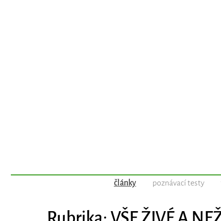
články
poznávací testy
Rubrika: VŠE ŽIVÉ A NE