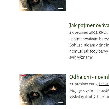
Jak pojmenováva
27. prosinec 2005
,
RNDr. J
I pojmenovávání barev 
Bohužel ale ani v dneš
nemusí. Jak tedy barvy 
svůj význam?
Odhalení - novin
23. prosinec 2005
,
Lenka
Moja je s velkou pravdě
výsledky druhých testů 