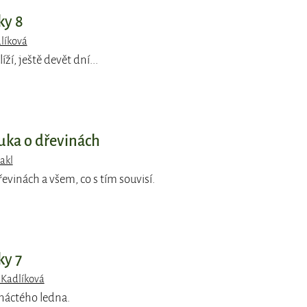
ky 8
líková
ží, ještě devět dní...
uka o dřevinách
Jakl
řevinách a všem, co s tím souvisí.
ky 7
 Kadlíková
tnáctého ledna.