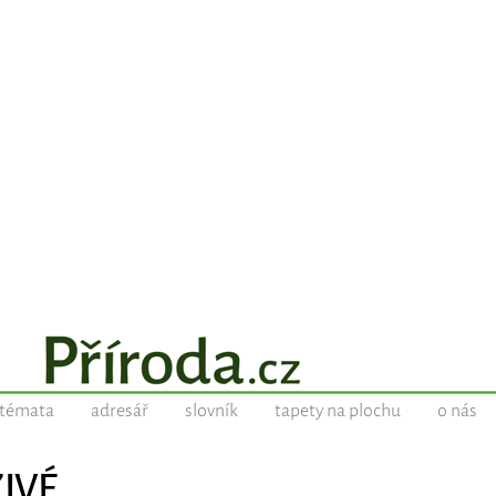
témata
adresář
slovník
tapety na plochu
o nás
ŽIVÉ