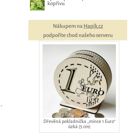
kopřivu
Nákupem na
Hapík.cz
podpoříte chod našeho serveru
 -
Dřevěná pokladnička „mince 1 Euro“
úzká (5 cm)