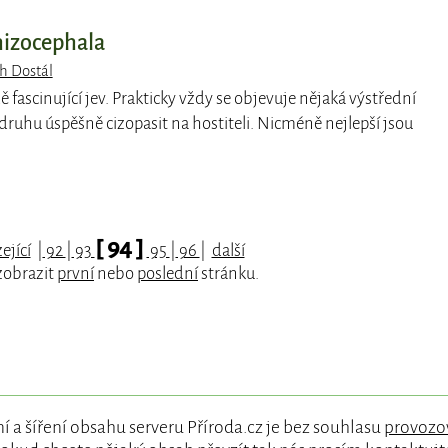
hizocephala
h Dostál
ě fascinující jev. Prakticky vždy se objevuje nějaká výstřední
druhu úspěšně cizopasit na hostiteli. Nicméně nejlepší jsou
[ 94 ]
ející
|
92
|
93
95
|
96
|
další
zobrazit
první
nebo
poslední
stránku.
í a šíření obsahu serveru Příroda.cz je bez souhlasu
provozo