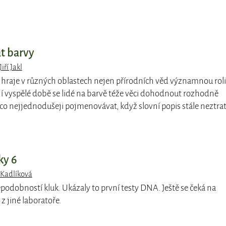
t barvy
iří Jakl
hraje v různých oblastech nejen přírodních věd významnou roli
ní vyspělé době se lidé na barvě téže věci dohodnout rozhodně
co nejjednodušeji pojmenovávat, když slovní popis stále neztrat
ky 6
 Kadlíková
podobností kluk. Ukázaly to první testy DNA. Ještě se čeká na
z jiné laboratoře.