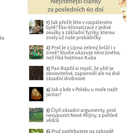
Nejčtenější články
za posledních 60 dní
1)
Jak přežít léto v rozpáleném
bytě? Eko-klimatizace z jedné
osušky a základní fyziky, kterou
znaly už naše prababičky
ka
2)
Proč je z Lipna zelený brčál i v
zimě? Studie ukazuje něco jiného,
než říká hejtman Kuba
3)
Pan Rajchl si myslí, že uhlí je
obnovitelné, zapomněl ale na dvě
zásadní drobnosti
4)
Jak a kde v Polsku u moře najít
jantar?
5)
Čtyři zásadní argumenty, proč
nevypustit Nové Mlýny, a pohled
vědců
6)
Proč potřebujete na zahradě