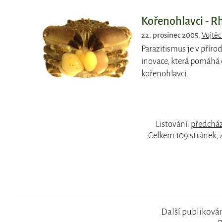
Kořenohlavci - R
22. prosinec 2005
,
Vojtěc
Parazitismus je v přírod
inovace, která pomáhá 
kořenohlavci.
Listování:
předcház
Celkem 109 stránek, 
Další publikován