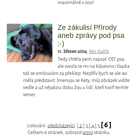
maximálně v zoo!
Ze zákulisí Přírody
aneb zprávy pod psa
;-)
11. březen 2004
,
Petr Kadlík
Tedy chtěla jsem napsat 'OD' psa,
ale svezla se mi na klávesnici tlapka
tak se omlouvám za překlep. Nejdřív bych se ale asi
měla představit. Jmenuju se Kety, můj obrázek vidíte
vedle a už nějakou dobu žiju u lidí, kteří tvoří tenhle
server.
[ 6 ]
Listování:
předcházející
|
2
|
3
|
4
|
5
Celkem 6 stránek, zobrazit
první
stránku.