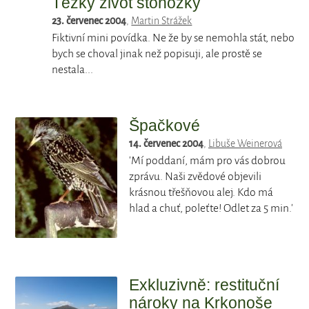
Těžký život stonožky
23. červenec 2004
,
Martin Strážek
Fiktivní mini povídka. Ne že by se nemohla stát, nebo
bych se choval jinak než popisuji, ale prostě se
nestala...
Špačkové
14. červenec 2004
,
Libuše Weinerová
'Mí poddaní, mám pro vás dobrou
zprávu. Naši zvědové objevili
krásnou třešňovou alej. Kdo má
hlad a chuť, poleťte! Odlet za 5 min.'
Exkluzivně: restituční
nároky na Krkonoše