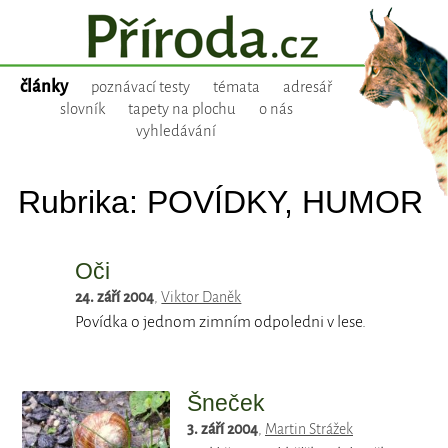
články
poznávací testy
témata
adresář
slovník
tapety na plochu
o nás
vyhledávání
Rubrika: POVÍDKY, HUMOR
Oči
24. září 2004
,
Viktor Daněk
Povídka o jednom zimním odpoledni v lese.
Šneček
3. září 2004
,
Martin Strážek