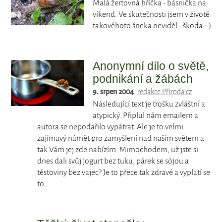
Malá žertovná hříčka - básnička na
víkend. Ve skutečnosti jsem v životě
takovéhoto šneka neviděl - škoda :-)
Anonymní dílo o světě,
podnikání a žábách
9. srpen 2004
,
redakce Příroda.cz
Následující text je trošku zvláštní a
atypický. Připlul nám emailem a
autora se nepodařilo vypátrat. Ale je to velmi
zajímavý námět pro zamyšlení nad naším světem a
tak Vám jej zde nabízím. Mimochodem, už jste si
dnes dali svůj jogurt bez tuku, párek se sójou a
těstoviny bez vajec? Je to přece tak zdravé a vyplatí se
to...