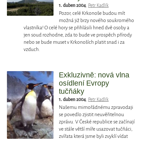
1. duben 2004
,
Petr Kadlík
Pozor, celé Krkonoše budou mít
možná již brzy nového soukromého
vlastníka! O celé hory se přihlásili hned dvě osoby a
jen soud rozhodne, zda to bude ve prospěch přírody
nebo se bude muset v Krkonoších platit snad i za
vzduch.
Exkluzivně: nová vlna
osídlení Evropy
tučňáky
1. duben 2004
,
Petr Kadlík
Našemu mimořádnému zpravodaji
se povedlo zjistit neuvěřitelnou
zprávu. V České republice se začínají
ve stále větší míře usazovat tučňáci,
zvířata která jsme byli zvyklí vídat