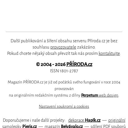
Další publikování a šíření obsahu serveru Příroda.cz je bez
souhlasu
provozovatele
zakázáno.
Pokud chcete nějaký obsah převzít tak nás prosím
kontaktujte
.
© 2004 - 2026
PŘÍRODA.cz
ISSN 1801-2787
Magazín PŘÍRODA.cz je již od počátků svého fungování v roce 2004
provozován
na originálním redakčním systému z dílny
Perpetum
web design
.
Nastavení soukromí a cookies
Doporučujeme i naše další projekty:
dekorace
Hapík.cz
—
originální
samolepky
Pieris.cz
—
magazín
Bejvávalo.cz
—
sdílení PDF souborů