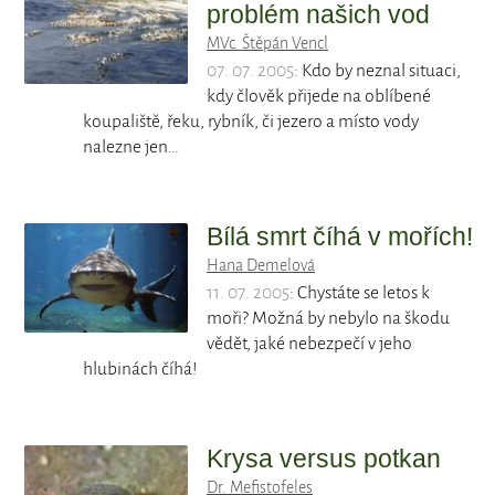
problém našich vod
MVc. Štěpán Vencl
07. 07. 2005
: Kdo by neznal situaci,
kdy člověk přijede na oblíbené
koupaliště, řeku, rybník, či jezero a místo vody
nalezne jen…
Bílá smrt číhá v mořích!
Hana Demelová
11. 07. 2005
: Chystáte se letos k
moři? Možná by nebylo na škodu
vědět, jaké nebezpečí v jeho
hlubinách číhá!
Krysa versus potkan
Dr. Mefistofeles