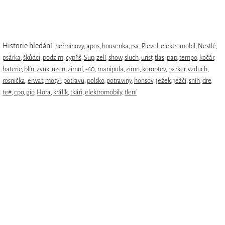
Historie hledání:
heřminovy
,
apos
,
housenka
,
rsa
,
Plevel
,
elektromobil
,
Nestlé
,
psárka
,
škůdci
,
podzim
,
cypřiš
,
Sup
,
zelí
,
show
,
sluch
,
urist
,
tlas
,
pap
,
tempo
,
kočár
,
baterie
,
blín
,
zvuk
,
uzen
,
zimní
,
-60
,
manipula
,
zimn
,
koroptev
,
parker
,
vzduch
,
rosnička
,
erwat
,
motýl
,
potravu
,
polsko
,
potraviny
,
honsov
,
ježek
,
ježčí
,
sníh
,
dre
,
te#
,
cpo
,
gio
,
Hora
,
králík
,
tkáň
,
elektromobily
,
tlení