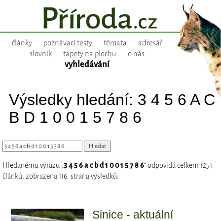
články
poznávací testy
témata
adresář
slovník
tapety na plochu
o nás
vyhledávání
Výsledky hledání: 3 4 5 6 A C
B D 1 0 0 1 5 7 8 6
Hledanému výrazu „
3 4 5 6 a c b d 1 0 0 1 5 7 8 6
“ odpovídá celkem 1251
článků, zobrazena 116. strana výsledků:
Sinice - aktuální