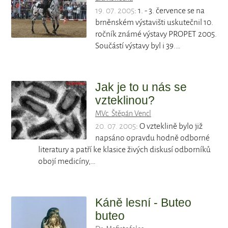
19. 07. 2005
: 1. - 3. července se na
brněnském výstavišti uskutečnil 10.
ročník známé výstavy PROPET 2005.
Součástí výstavy byl i 39.…
Jak je to u nás se
vzteklinou?
MVc. Štěpán Vencl
20. 07. 2005
: O vzteklině bylo již
napsáno opravdu hodně odborné
literatury a patří ke klasice živých diskusí odborníků
obojí medicíny,…
Káně lesní - Buteo
buteo