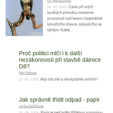
Dr. Mefistofeles
26. 07. 2005
: Často při svých
toulkách přírodou můžeme
pozorovat nad lesem majestátně
kroužícího dravce, ozývajícího se
táhlým 'Kiééé,…
Proč politici mlčí i k další
nezákonnosti při stavbě dálnice
D8?
Petr Němec
27. 07. 2005
: Aby nás tiše a nenápadně umlčeli?
Jak správně třídit odpad - papír
Lenka Kadlíková
01. 08. 2005
: Papír je nejčastěji tříděnou surovinou.