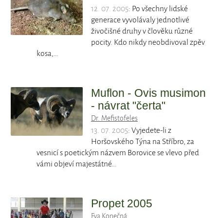
12. 07. 2005
: Po všechny lidské
generace vyvolávaly jednotlivé
živočišné druhy v člověku různé
pocity. Kdo nikdy neobdivoval zpěv
kosa,…
Muflon - Ovis musimon
- návrat "čerta"
Dr. Mefistofeles
13. 07. 2005
: Vyjedete-li z
Horšovského Týna na Stříbro, za
vesnicí s poetickým názvem Borovice se vlevo před
vámi objeví majestátné…
Propet 2005
Eva Konečná