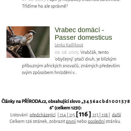
Třídíme ho ale správně?
Vrabec domácí -
Passer domesticus
Lenka Kadlíková
09. 08. 2005
: Vrabčák, tento
'obyčejný' ptačí druh, je blízkým
příbuzným afrických snovačů, známých především
svým způsobem hnízdění v…
Články na PŘÍRODA.cz, obsahující slovo „
3 4 5 6 a c b d 1 0 0 1 5 7 8
6
“ (celkem 1251):
[ 116 ]
Listování:
předcházející
|
114
|
115
117
|
118
|
další
Celkem 126 stránek, zobrazit
první
nebo
poslední
stránku.