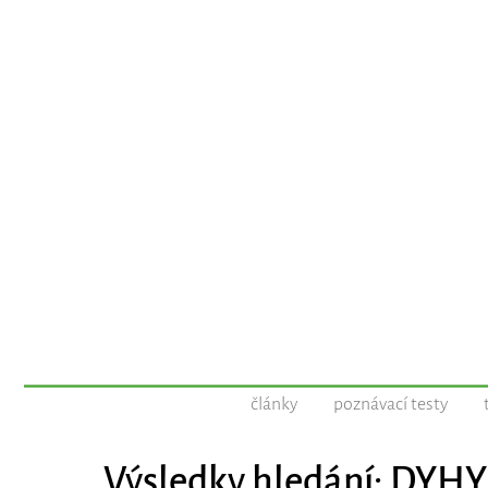
články
poznávací testy
Výsledky hledání: DYHY