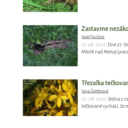
Zastavme nezáko
Josef Kučera
01. 06. 2007
: Dne 27. 
Městě nad Metují prac
Třezalka tečkova
Jana Šoltésová
02. 08. 2007
: Jedna z 
tečkované vychází, že 