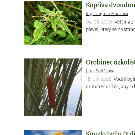
Kopřiva dvoudomá 
Ing. Dagmar Honsová
09. 05. 2006
: Většina 
plevel, který se na sta
Orobinec úzkolist
Jana Šoltésová
18. 09. 2006
: Vodní by
orobinec utrhla, aby si
Kouzlo bylin (3.d