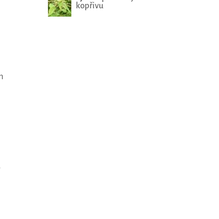
kopřivu
m
y