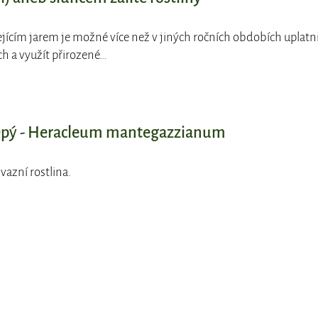
zejícím jarem je možné více než v jiných ročních obdobích uplatn
ch a využít přirozené…
lepý - Heracleum mantegazzianum
nvazní rostlina.