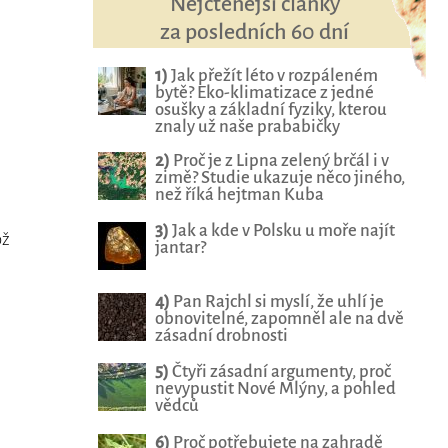
Nejčtenější články
za posledních 60 dní
1)
Jak přežít léto v rozpáleném
bytě? Eko-klimatizace z jedné
osušky a základní fyziky, kterou
znaly už naše prababičky
2)
Proč je z Lipna zelený brčál i v
zimě? Studie ukazuje něco jiného,
než říká hejtman Kuba
3)
Jak a kde v Polsku u moře najít
ož
jantar?
4)
Pan Rajchl si myslí, že uhlí je
obnovitelné, zapomněl ale na dvě
zásadní drobnosti
5)
Čtyři zásadní argumenty, proč
nevypustit Nové Mlýny, a pohled
vědců
6)
Proč potřebujete na zahradě