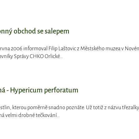
nný obchod se salepem
června 2006 informoval Filip Laštovic z Městského muzea v Nové
ovníky Správy CHKO Orlické…
ná - Hypericum perforatum
rostlin, kterou poměrně snadno poznáte. Už totiž z názvu třezalk
má velmi drobné tečkování…