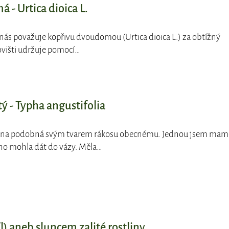
- Urtica dioica L.
z nás považuje kopřivu dvoudomou (Urtica dioica L.) za obtížný
novišti udržuje pomocí…
ý - Typha angustifolia
lina podobná svým tvarem rákosu obecnému. Jednou jsem mam
 ho mohla dát do vázy. Měla…
íl) aneb sluncem zalité rostliny