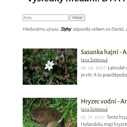
Hledanému výrazu „
Dyhy
“ odpovídá celkem 20 článků, 
Sasanka hajní -
Jana Šoltésová
06. 04. 2007
: Latinské
je vítr. A to pravděpod
Hryzec vodní - Arv
Jana Šoltésová
05. 01. 2007
: Tento hr
Holandsku mají hryzce