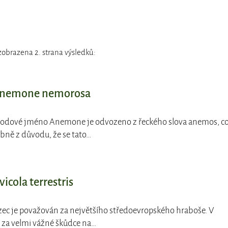
zobrazena 2. strana výsledků:
 Anemone nemorosa
 rodové jméno Anemone je odvozeno z řeckého slova anemos, c
obně z důvodu, že se tato…
icola terrestris
yzec je považován za největšího středoevropského hraboše. V
 za velmi vážné škůdce na…