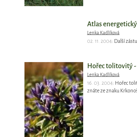
Atlas energetický
Lenka Kadlíková
02. 11. 2004
: Další zást
Hořec tolitovitý 
Lenka Kadlíková
16. 03. 2004
: Hořec tol
znáte ze znaku Krkono