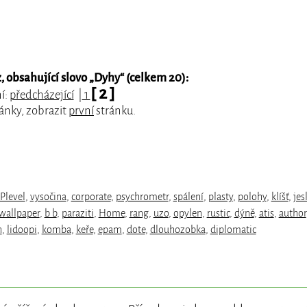
 obsahující slovo „
Dyhy
“ (celkem 20):
[ 2 ]
í:
předcházející
|
1
ánky, zobrazit
první
stránku.
Plevel
,
vysočina
,
corporate
,
psychrometr
,
spálení
,
plasty
,
polohy
,
klíšť
,
jes
wallpaper
,
b b
,
paraziti
,
Home
,
rang
,
uzo
,
opylen
,
rustic
,
dýně
,
atis
,
author
n
,
lidoopi
,
komba
,
keře
,
epam
,
dote
,
dlouhozobka
,
diplomatic