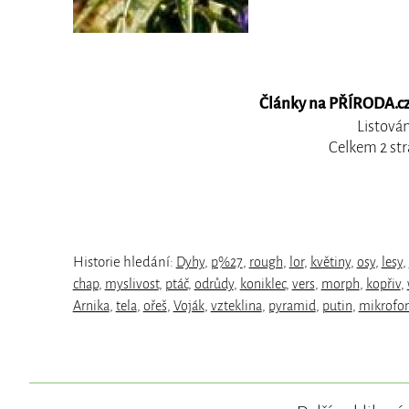
Články na PŘÍRODA.cz,
Listován
Celkem 2 str
Historie hledání:
Dyhy
,
p%27
,
rough
,
lor
,
květiny
,
osy
,
lesy
,
chap
,
myslivost
,
ptáč
,
odrůdy
,
koniklec
,
vers
,
morph
,
kopřiv
,
Arnika
,
tela
,
ořeš
,
Voják
,
vzteklina
,
pyramid
,
putin
,
mikrofo