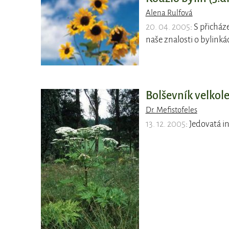
Alena Rulfová
20. 04. 2005
: S přichá
naše znalosti o bylinká
Bolševník velko
Dr. Mefistofeles
13. 12. 2005
: Jedovatá i