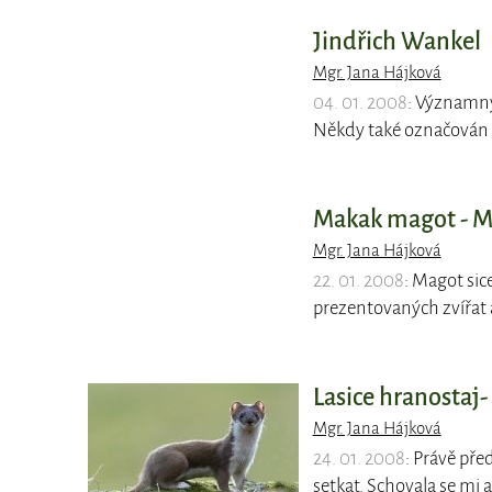
Jindřich Wankel
Mgr. Jana Hájková
04. 01. 2008
: Významný
Někdy také označován j
Makak magot - M
Mgr. Jana Hájková
22. 01. 2008
: Magot sic
prezentovaných zvířat 
Lasice hranostaj
Mgr. Jana Hájková
24. 01. 2008
: Právě pře
setkat. Schovala se mi 