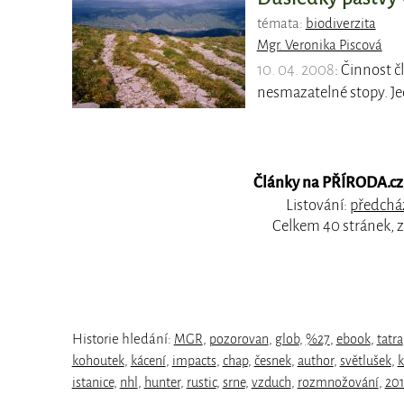
témata:
biodiverzita
Mgr. Veronika Piscová
10. 04. 2008
: Činnost 
nesmazatelné stopy. Je
Články na PŘÍRODA.cz, 
Listování:
předcház
Celkem 40 stránek, 
Historie hledání:
MGR
,
pozorovan
,
glob
,
%27
,
ebook
,
tatra
kohoutek
,
kácení
,
impacts
,
chap
,
česnek
,
author
,
světlušek
,
k
istanice
,
nhl
,
hunter
,
rustic
,
srne
,
vzduch
,
rozmnožování
,
201