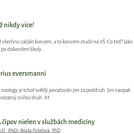
už nikdy více!
ě všechno začalo koncem, a to koncem studií na VŠ. Co teď? Jako
í po dokončení školy…
orius eversmanni
zoology je tchoř světlý považován jen za poddruh. Jiní naopak
mostatný zvířecí druh. Ať…
čipov nielen v službách medicíny
hD., RNDr. Beata Piršelová, PhD