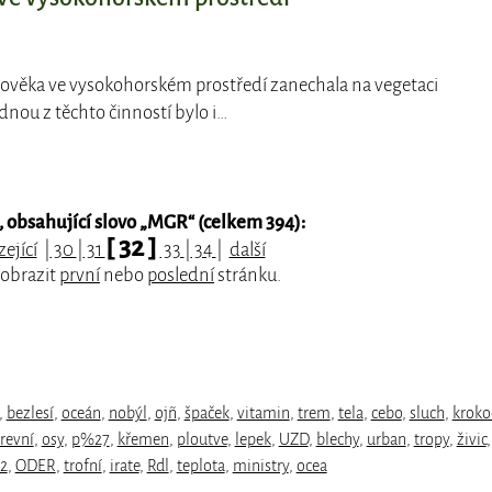
člověka ve vysokohorském prostředí zanechala na vegetaci
dnou z těchto činností bylo i…
obsahující slovo „
MGR
“ (celkem 394):
[ 32 ]
ející
|
30
|
31
33
|
34
|
další
zobrazit
první
nebo
poslední
stránku.
,
bezlesí
,
oceán
,
nobýl
,
ojñ
,
špaček
,
vitamin
,
trem
,
tela
,
cebo
,
sluch
,
kroko
revní
,
osy
,
p%27
,
křemen
,
ploutve
,
lepek
,
UZD
,
blechy
,
urban
,
tropy
,
živic
,
2
,
ODER
,
trofní
,
irate
,
Rdl
,
teplota
,
ministry
,
ocea