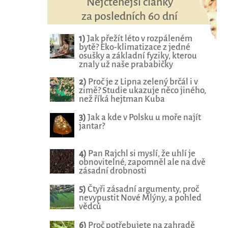
Nejčtenější články
za posledních 60 dní
1)
Jak přežít léto v rozpáleném
bytě? Eko-klimatizace z jedné
osušky a základní fyziky, kterou
znaly už naše prababičky
2)
Proč je z Lipna zelený brčál i v
zimě? Studie ukazuje něco jiného,
než říká hejtman Kuba
3)
Jak a kde v Polsku u moře najít
jantar?
4)
Pan Rajchl si myslí, že uhlí je
obnovitelné, zapomněl ale na dvě
zásadní drobnosti
5)
Čtyři zásadní argumenty, proč
nevypustit Nové Mlýny, a pohled
vědců
6)
Proč potřebujete na zahradě