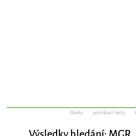
články
poznávací testy
Výsledky hledání: MGR