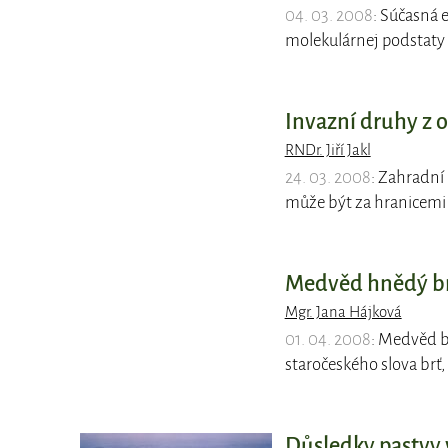
04. 03. 2008
: Súčasná 
molekulárnej podstaty 
Invazní druhy z 
RNDr. Jiří Jakl
24. 03. 2008
: Zahradní 
může být za hranicemi
Medvěd hnědý brt
Mgr. Jana Hájková
01. 04. 2008
: Medvěd b
staročeského slova brť
Důsledky pastvy 