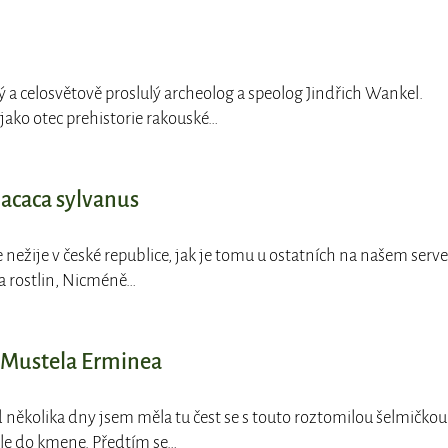
 a celosvětově proslulý archeolog a speolog Jindřich Wankel.
ako otec prehistorie rakouské…
acaca sylvanus
e nežije v české republice, jak je tomu u ostatních na našem serv
a rostlin, Nicméně…
- Mustela Erminea
d několika dny jsem měla tu čest se s touto roztomilou šelmičkou
ale do kmene. Předtím se…