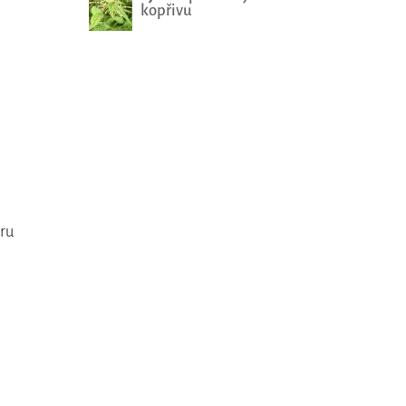
kopřivu
eru