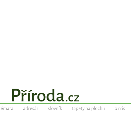
témata
adresář
slovník
tapety na plochu
o nás