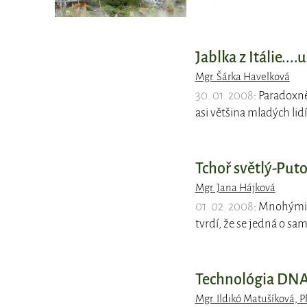
Jablka z Itálie....
Mgr. Šárka Havelková
30. 01. 2008
: Paradoxn
asi většina mladých lid
Tchoř světlý-Put
Mgr. Jana Hájková
01. 02. 2008
: Mnohými 
tvrdí, že se jedná o sa
Technológia DNA 
Mgr. Ildikó Matušíková, P