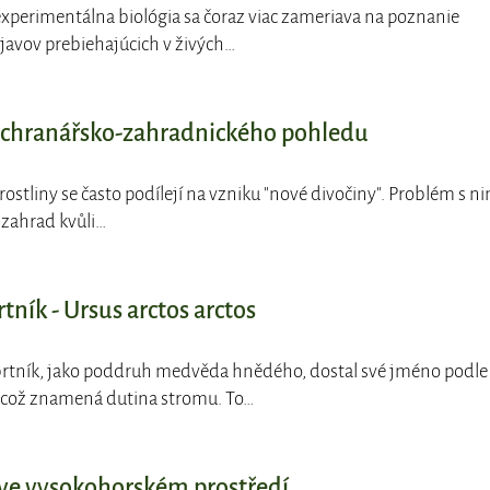
experimentálna biológia sa čoraz viac zameriava na poznanie
javov prebiehajúcich v živých…
ochranářsko-zahradnického pohledu
rostliny se často podílejí na vzniku "nové divočiny". Problém s ni
 zahrad kvůli…
ník - Ursus arctos arctos
rtník, jako poddruh medvěda hnědého, dostal své jméno podle
, což znamená dutina stromu. To…
ve vysokohorském prostředí