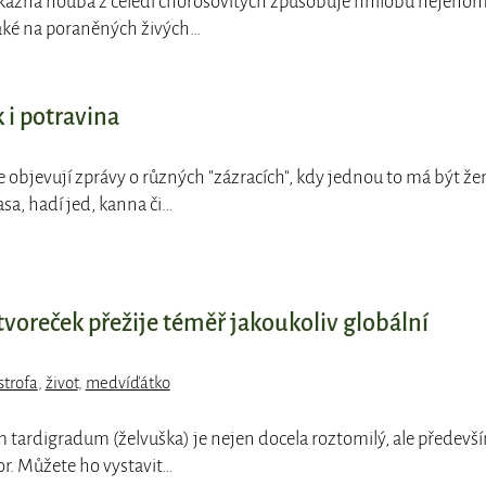
okazná houba z čeledi chorošovitých způsobuje hnilobu nejeno
aké na poraněných živých…
 i potravina
e objevují zprávy o různých "zázracích", kdy jednou to má být že
asa, hadí jed, kanna či…
 tvoreček přežije téměř jakoukoliv globální
strofa
,
život
,
medvíďátko
m tardigradum (želvuška) je nejen docela roztomilý, ale předevš
or. Můžete ho vystavit…