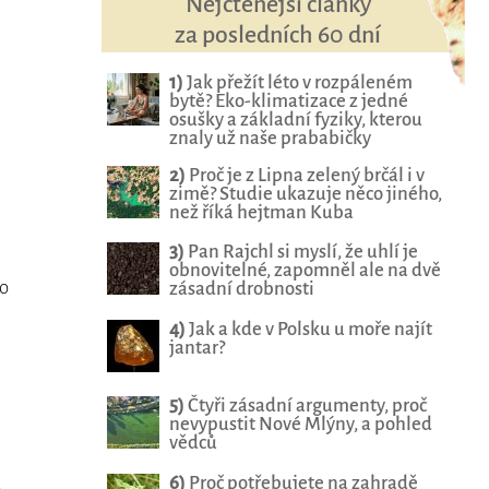
Nejčtenější články
za posledních 60 dní
1)
Jak přežít léto v rozpáleném
bytě? Eko-klimatizace z jedné
osušky a základní fyziky, kterou
znaly už naše prababičky
2)
Proč je z Lipna zelený brčál i v
zimě? Studie ukazuje něco jiného,
než říká hejtman Kuba
3)
Pan Rajchl si myslí, že uhlí je
obnovitelné, zapomněl ale na dvě
ho
zásadní drobnosti
4)
Jak a kde v Polsku u moře najít
jantar?
5)
Čtyři zásadní argumenty, proč
nevypustit Nové Mlýny, a pohled
vědců
6)
Proč potřebujete na zahradě