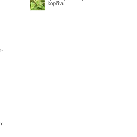
m
kopřivu
n-
ím