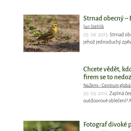
Strnad obecný – E
Jan Stehlík
05. 06. 2013
: Strnad o
jehož jednoduchý zpěv 
Chcete vědět, kd
firem se to nedoz
NaZemi - Centrum globál
30. 03. 2012
: Zajímá če
outdoorové oblečení? A
Fotograf divoké p