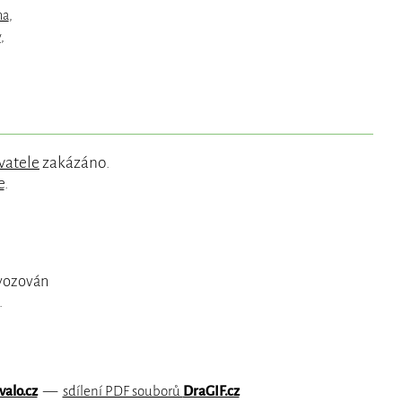
na
,
y
,
vatele
zakázáno.
e
.
ovozován
.
valo.cz
—
sdílení PDF souborů
DraGIF.cz