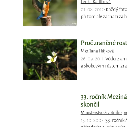
Lenka Kadlíková
01. 08. 2012
: Každý fot
při tom ale zachází za h
Proč zraněné rost
Mgr. Jana Hájková
26. 09. 2011
: Vědci z a
a skokovým růstem zra
33. ročník Mezin
skončil
Ministerstvo životního pr
15. 10. 2007
: 33. roční