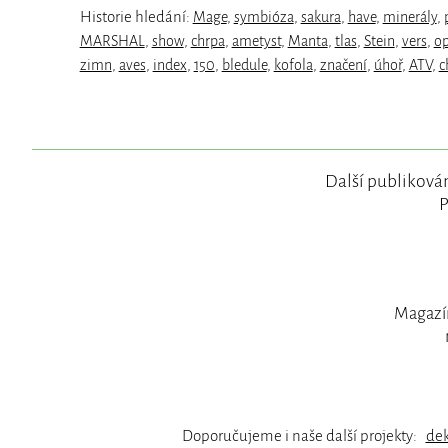
Historie hledání:
Mage
,
symbióza
,
sakura
,
have
,
minerály
,
MARSHAL
,
show
,
chrpa
,
ametyst
,
Manta
,
tlas
,
Stein
,
vers
,
op
zimn
,
aves
,
index
,
150
,
bledule
,
kofola
,
značení
,
úhoř
,
ATV
,
c
Další publikován
P
Magazín
Doporučujeme i naše další projekty:
de