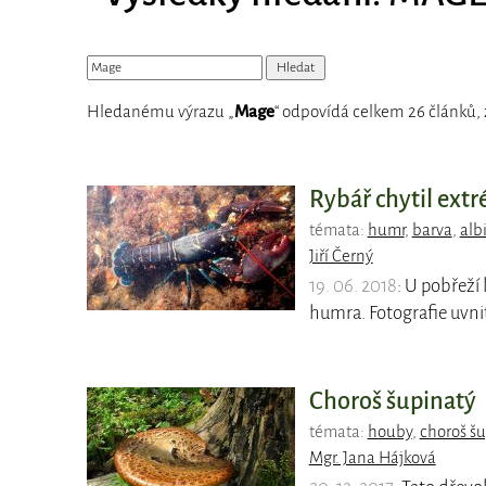
Hledanému výrazu „
Mage
“ odpovídá celkem 26 článků, 
Rybář chytil ex
témata:
humr
,
barva
,
alb
Jiří Černý
19. 06. 2018
: U pobřeží
humra. Fotografie uvnit
Choroš šupinatý
témata:
houby
,
choroš šu
Mgr. Jana Hájková