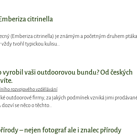
mberiza citrinella
becný (Emberiza citrinella) je známým a početným druhem ptáka
vždy tvořil typickou kulisu…
o vyrobil vaši outdoorovou bundu? Od českých
víte.
ního rozvojového vzdělávání
ské outdoorové firmy, za jakých podmínek vzniká jimi prodávan
 dozví se něco o těchto…
řírody – nejen fotograf ale i znalec přírody