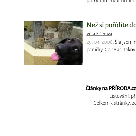
přírodním a kulturním 
Než si pořídíte 
Věra Fišerová
29. 03. 2006
: Šla jsem
páníčky. Co se asi tak
Články na PŘÍRODA.cz, 
Listování:
př
Celkem 3 stránky, z