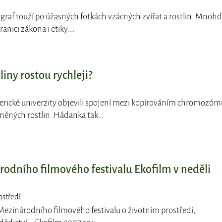
ograf touží po úžasných fotkách vzácných zvířat a rostlin. Mnoh
ranici zákona i etiky.…
liny rostou rychleji?
merické univerzity objevili spojení mezi kopírováním chromozóm
něných rostlin. Hádanka tak…
árodního filmového festivalu Ekofilm v neděli
ostředí
k Mezinárodního filmového festivalu o životním prostředí,