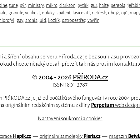
pine
,
tune
,
pýr
,
ministry
,
mikro
,
clarkson
,
pytlík
,
gur
,
halte
,
pergola
,
jeřabi
alo
,
granule
,
velikost
,
oblaky
,
spálení
,
lasicovití
,
netřesk
,
obojž
,
ojñ
,
map
hlorofyl
,
gay
,
aronia
,
uid
,
kozlík
,
ostropestřec
,
vavřín
í a šíření obsahu serveru Příroda.cz je bez souhlasu
provozo
okud chcete nějaký obsah převzít tak nás prosím
kontaktujt
© 2004 - 2026
PŘÍRODA.cz
ISSN 1801-2787
 PŘÍRODA.cz je již od počátků svého fungování v roce 2004 pr
na originálním redakčním systému z dílny
Perpetum
web design
Nastavení soukromí a cookies
korace
Hapík.cz
—
originální samolepky
Pieris.cz
—
magazín
Bejvá