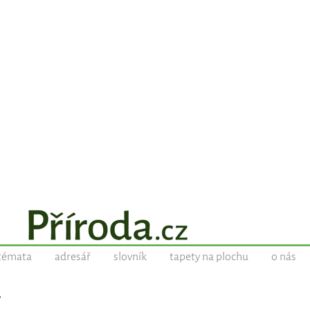
témata
adresář
slovník
tapety na plochu
o nás
E