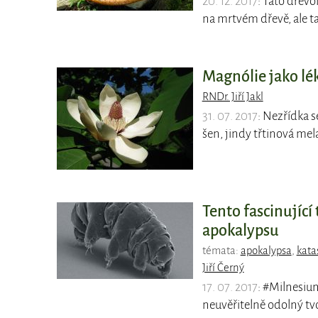
20. 12. 2017
: Tato dřev
na mrtvém dřevě, ale t
Magnólie jako lék
RNDr. Jiří Jakl
31. 07. 2017
: Nezřídka s
šen, jindy třtinová mel
Tento fascinující
apokalypsu
témata:
apokalypsa
,
kata
Jiří Černý
17. 07. 2017
: #Milnesiu
neuvěřitelně odolný tv