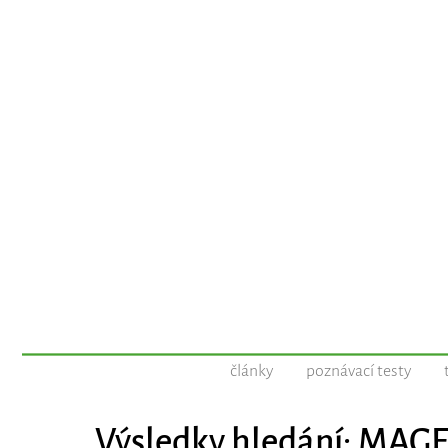
články
poznávací testy
Výsledky hledání: MAG