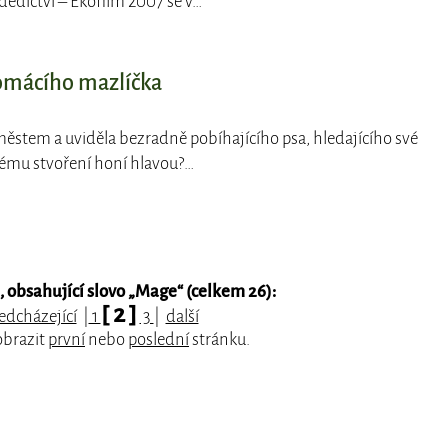
dědictví – Ekofilm 2007 se v…
domácího mazlíčka
 městem a uviděla bezradně pobíhajícího psa, hledajícího své
ovému stvoření honí hlavou?…
obsahující slovo „
Mage
“ (celkem 26):
[ 2 ]
edcházející
|
1
3
|
další
obrazit
první
nebo
poslední
stránku.