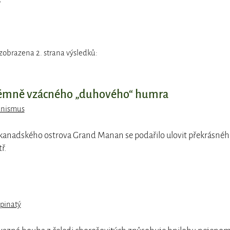
zobrazena 2. strana výsledků:
trémně vzácného „duhového“ humra
inismus
 kanadského ostrova Grand Manan se podařilo ulovit překrásné
ř.
pinatý