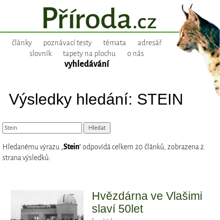
články
poznávací testy
témata
adresář
slovník
tapety na plochu
o nás
vyhledávání
Výsledky hledání: STEIN
Hledanému výrazu „
Stein
“ odpovídá celkem 20 článků, zobrazena 2.
strana výsledků:
Hvězdárna ve Vlašimi
slaví 50let