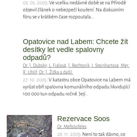
03. 05. 2005
: Ve vcelku nedávné době se na Přírodě
objevil článek o nebezpečí kouření. Na diskusním
fóru se v krátkém čase rozpoutala…
Opatovice nad Labem: Chcete žít
desítky let vedle spalovny
odpadů?
Dr. J. Dubský, L. Fialová, J. Rechtorik, I. Steinhartová, Mgr.
R. Uhlíř, Dr. J. Žižka a další.
27. 10. 2005
: V katastru obce Opatovice na Labem má
vyrůst obří spalovna komunálního odpadu likvidující
100 000 tun odpadu ročně. Její…
Rezervace Soos
Dr. Mefistofeles
28. 11. 2005
: Není to tak dávno, co