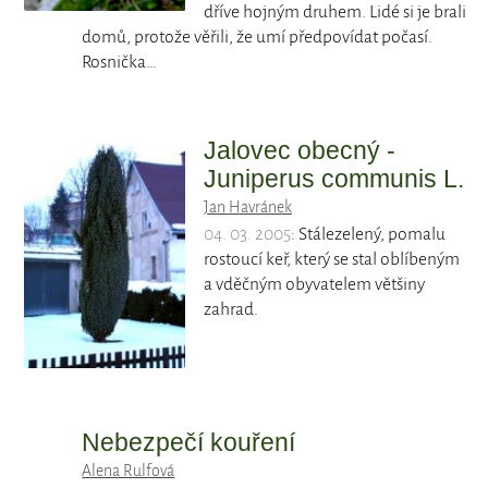
dříve hojným druhem. Lidé si je brali
domů, protože věřili, že umí předpovídat počasí.
Rosnička…
Jalovec obecný -
Juniperus communis L.
Jan Havránek
04. 03. 2005
: Stálezelený, pomalu
rostoucí keř, který se stal oblíbeným
a vděčným obyvatelem většiny
zahrad.
Nebezpečí kouření
Alena Rulfová