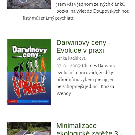
jsem vás v jednom ze svých článků
pozval na výlet do Doupovských hor.
Jistý můj známý psychiatr…
Darwinovy ceny -
Evoluce v praxi
Lenka Kadlíková
07. 01. 2005
: Charles Darwin v
evoluční teorii uvádí, že díky
přírodnímu výběru přežijí jen
nejschopnější jedinci. Knížka
Wendy…
Minimalizace
ekologické zátěže 3 -