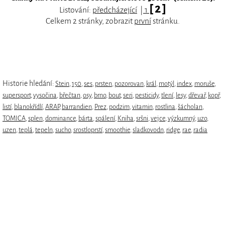
[ 2 ]
Listování:
předcházející
|
1
Celkem 2 stránky, zobrazit
první
stránku.
Historie hledání:
Stein
,
150
,
ses
,
prsten
,
pozorovan
,
král
,
motýl
,
index
,
moruše
,
supersport
,
vysočina
,
břečtan
,
osy
,
brno
,
bout
,
seri
,
pesticidy
,
tlení
,
lesy
,
dřevař
,
kopř
,
listí
,
blanokřídlí
,
ARAP
,
barrandien
,
Prez
,
podzim
,
vitamin
,
rostlina
,
šácholan
,
TOMICA
,
splen
,
dominance
,
bárta
,
spálení
,
Kniha
,
sršni
,
vejce
,
výzkumný
,
uzo
,
uzen
,
teplá
,
tepeln
,
sucho
,
srostloprstí
,
smoothie
,
sladkovodn
,
ridge
,
rae
,
radia