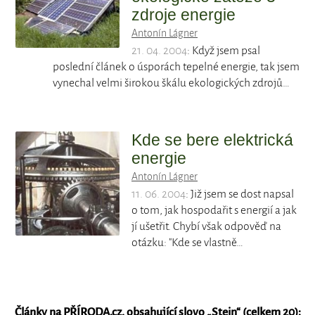
zdroje energie
Antonín Lágner
21. 04. 2004
: Když jsem psal
poslední článek o úsporách tepelné energie, tak jsem
vynechal velmi širokou škálu ekologických zdrojů…
Kde se bere elektrická
energie
Antonín Lágner
11. 06. 2004
: Již jsem se dost napsal
o tom, jak hospodařit s energií a jak
jí ušetřit. Chybí však odpověď na
otázku: "Kde se vlastně…
Články na PŘÍRODA.cz, obsahující slovo „
Stein
“ (celkem 20):