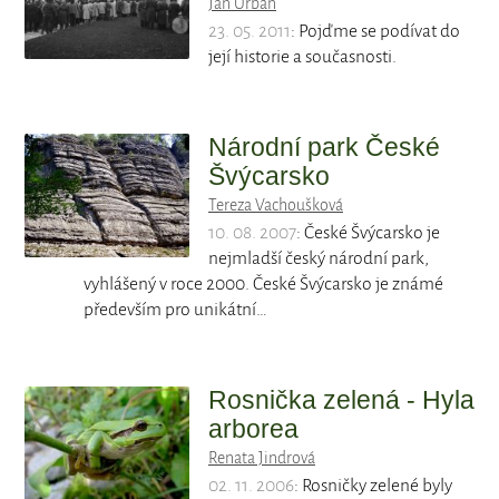
Jan Urban
23. 05. 2011
: Pojďme se podívat do
její historie a současnosti.
Národní park České
Švýcarsko
Tereza Vachoušková
10. 08. 2007
: České Švýcarsko je
nejmladší český národní park,
vyhlášený v roce 2000. České Švýcarsko je známé
především pro unikátní…
Rosnička zelená - Hyla
arborea
Renata Jindrová
02. 11. 2006
: Rosničky zelené byly