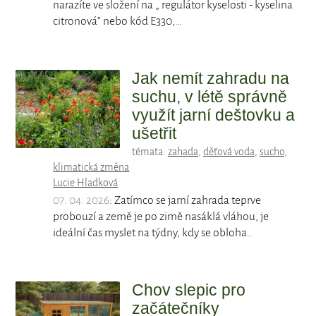
narazíte ve složení na „ regulátor kyselosti - kyselina
citronová“ nebo kód E330,…
Jak nemít zahradu na
suchu, v létě správně
využít jarní deštovku a
ušetřit
témata:
zahada
,
děťová voda
,
sucho
,
klimatická změna
Lucie Hladková
07. 04. 2026
: Zatímco se jarní zahrada teprve
probouzí a země je po zimě nasáklá vláhou, je
ideální čas myslet na týdny, kdy se obloha…
Chov slepic pro
začátečníky