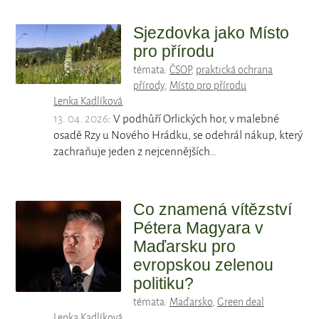
Sjezdovka jako Místo
pro přírodu
témata:
ČSOP
,
praktická ochrana
přírody
,
Místo pro přírodu
Lenka Kadlíková
13. 04. 2026
: V podhůří Orlických hor, v malebné
osadě Rzy u Nového Hrádku, se odehrál nákup, který
zachraňuje jeden z nejcennějších…
Co znamená vítězství
Pétera Magyara v
Maďarsku pro
evropskou zelenou
politiku?
témata:
Maďarsko
,
Green deal
Lenka Kadlíková