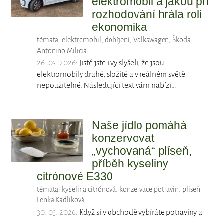
elektromobil a jakou při
rozhodování hrála roli
ekonomika
témata:
elektromobil
,
dobíjení
,
Volkswagen
,
Škoda
Antonino Milicia
26. 03. 2026
: Jistě jste i vy slyšeli, že jsou
elektromobily drahé, složité a v reálném světě
nepoužitelné. Následující text vám nabízí…
Naše jídlo pomáhá
konzervovat
„vychovaná“ plíseň,
příběh kyseliny
citrónové E330
témata:
kyselina citrónová
,
konzervace potravin
,
plíseň
Lenka Kadlíková
30. 03. 2026
: Když si v obchodě vybíráte potraviny a