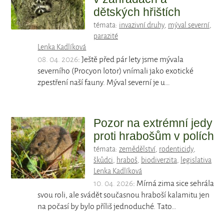
dětských hřištích
témata:
invazivní druhy
,
mýval severní
,
parazité
Lenka Kadlíková
08. 04. 2026
: Ještě před pár lety jsme mývala
severního (Procyon lotor) vnímali jako exotické
zpestření naší fauny. Mýval severní je u…
Pozor na extrémní jedy
proti hrabošům v polích
témata:
zemědělství
,
rodenticidy
,
škůdci
,
hraboš
,
biodiverzita
,
legislativa
Lenka Kadlíková
10. 04. 2026
: Mírná zima sice sehrála
svou roli, ale svádět současnou hraboší kalamitu jen
na počasí by bylo příliš jednoduché. Tato…