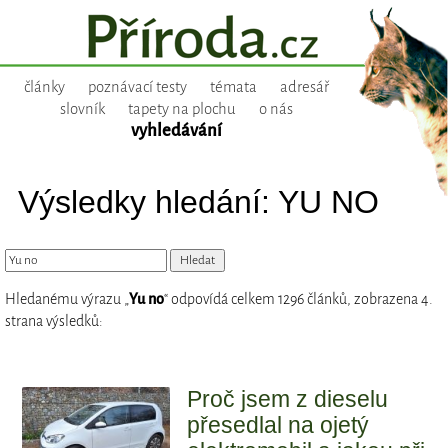
články
poznávací testy
témata
adresář
slovník
tapety na plochu
o nás
vyhledávání
Výsledky hledání: YU NO
Hledanému výrazu „
Yu no
“ odpovídá celkem 1296 článků, zobrazena 4.
strana výsledků:
Proč jsem z dieselu
přesedlal na ojetý