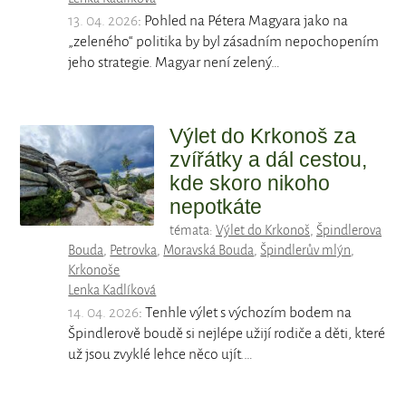
13. 04. 2026
: Pohled na Pétera Magyara jako na
„zeleného“ politika by byl zásadním nepochopením
jeho strategie. Magyar není zelený…
Výlet do Krkonoš za
zvířátky a dál cestou,
kde skoro nikoho
nepotkáte
témata:
Výlet do Krkonoš
,
Špindlerova
Bouda
,
Petrovka
,
Moravská Bouda
,
Špindlerův mlýn
,
Krkonoše
Lenka Kadlíková
14. 04. 2026
: Tenhle výlet s výchozím bodem na
Špindlerově boudě si nejlépe užijí rodiče a děti, které
už jsou zvyklé lehce něco ujít.…