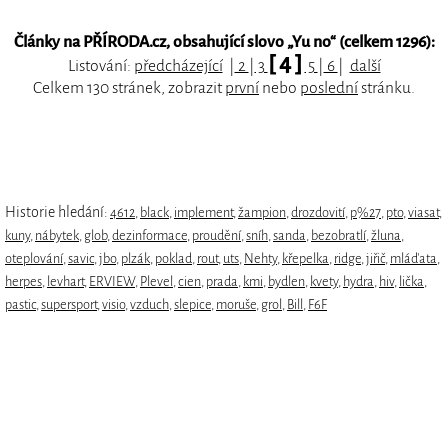
Články na PŘÍRODA.cz, obsahující slovo „
Yu no
“ (celkem 1296):
[ 4 ]
Listování:
předcházející
|
2
|
3
5
|
6
|
další
Celkem 130 stránek, zobrazit
první
nebo
poslední
stránku.
Historie hledání:
4612
,
black
,
implement
,
žampion
,
drozdovití
,
p%27
,
pto
,
viasat
,
kuny
,
nábytek
,
glob
,
dezinformace
,
proudění
,
sníh
,
sanda
,
bezobratlí
,
žluna
,
oteplování
,
savic
,
jbo
,
plzák
,
poklad
,
rout
,
uts
,
Nehty
,
křepelka
,
ridge
,
jiřič
,
mláďata
,
herpes
,
levhart
,
ERVIEW
,
Plevel
,
cien
,
prada
,
kmi
,
bydlen
,
kvety
,
hydra
,
hiv
,
lička
,
pastic
,
supersport
,
visio
,
vzduch
,
slepice
,
moruše
,
grol
,
Bill
,
F6F