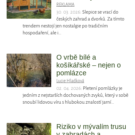
REKLAMA
30. 03. 2026
: Slepice se vrací do
českých zahrad a dvorků. Za tímto
trendem nestojí jen nostalgie po tradičním
hospodaření, ale i…
O vrbě bílé a
košíkářské – nejen o
pomlázce
Lucie Hladková
02. 04. 2026
: Pletení pomlázky je
jedním z nejstarších dochovaných zvyků, který v sobě
snoubí lidovou víru s hlubokou znalostí jarní…
Riziko v mývalím trusu
v zahradách a