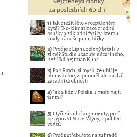
Nejčtenější články
za posledních 60 dní
1)
Jak přežít léto v rozpáleném
bytě? Eko-klimatizace z jedné
osušky a základní fyziky, kterou
znaly už naše prababičky
2)
Proč je z Lipna zelený brčál i v
zimě? Studie ukazuje něco jiného,
než říká hejtman Kuba
3)
Pan Rajchl si myslí, že uhlí je
bu
obnovitelné, zapomněl ale na dvě
zásadní drobnosti
4)
Jak a kde v Polsku u moře najít
jantar?
5)
Čtyři zásadní argumenty, proč
nevypustit Nové Mlýny, a pohled
vědců
6)
Proč potřebujete na zahradě