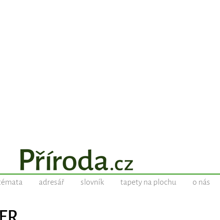
témata
adresář
slovník
tapety na plochu
o nás
BER