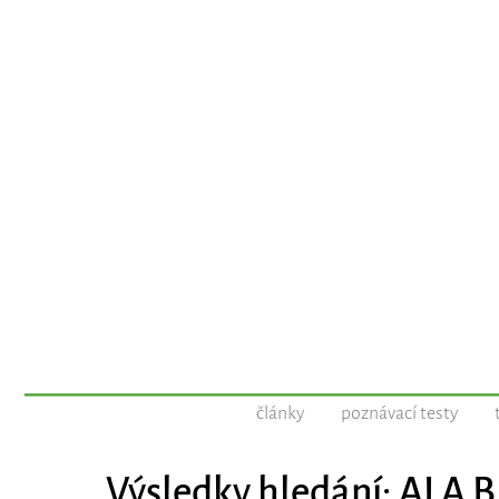
články
poznávací testy
Výsledky hledání: ALA 