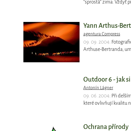
"sprostá" zima. Vždyť 
Yann Arthus-Bert
agentura Compress
09. 09. 2004
: Fotograf
Arthuse-Bertranda, u
Outdoor 6 - jak s
Antonín Lágner
09. 06. 2004
: Při delš
které ovlivňují kvalitu
Ochrana přírody