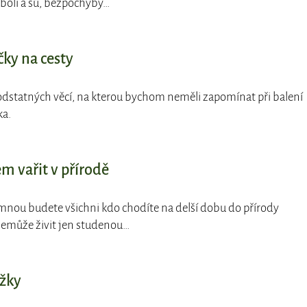
boli a sú, bezpochyby…
čky na cesty
podstatných věcí, na kterou bychom neměli zapomínat při balení
ka.
m vařit v přírodě
e mnou budete všichni kdo chodíte na delší dobu do přírody
 nemůže živit jen studenou…
ožky