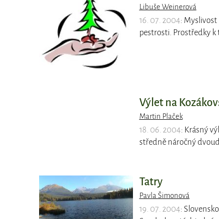
Libuše Weinerová
16. 07. 2004
: Myslivost
pestrosti. Prostředky k
Výlet na Kozákov
Martin Plaček
18. 06. 2004
: Krásný vý
středně náročný dvoude
Tatry
Pavla Šimonová
19. 07. 2004
: Slovensko