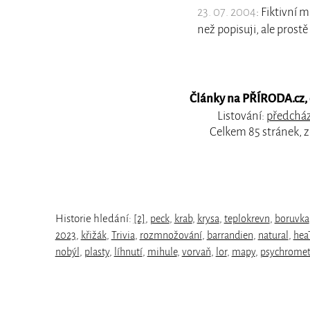
23. 07. 2004
: Fiktivní 
než popisuji, ale prostě 
Články na PŘÍRODA.cz, o
Listování:
předcház
Celkem 85 stránek, 
Historie hledání:
[2]
,
peck
,
krab
,
krysa
,
teplokrevn
,
boruvka
2023
,
křižák
,
Trivia
,
rozmnožování
,
barrandien
,
natural
,
hea
nobýl
,
plasty
,
líhnutí
,
mihule
,
vorvaň
,
lor
,
mapy
,
psychromet