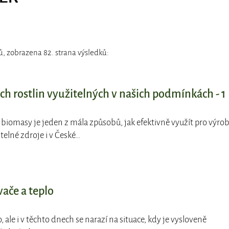
, zobrazena 82. strana výsledků:
ch rostlin využitelných v našich podmínkách - 1
í biomasy je jeden z mála způsobů, jak efektivně využít pro výro
itelné zdroje i v České…
vače a teplo
éto, ale i v těchto dnech se narazí na situace, kdy je vysloveně