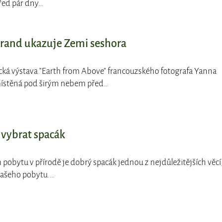
před pár dny…
rand ukazuje Zemi seshora
ická výstava "Earth from Above" francouzského fotografa Yanna
místěná pod širým nebem před…
i vybrat spacák
ím pobytu v přírodě je dobrý spacák jednou z nejdůležitějších věcí
 našeho pobytu.…