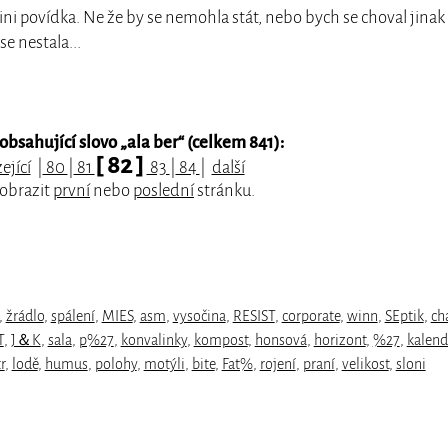
mini povídka. Ne že by se nemohla stát, nebo bych se choval jinak
se nestala...
bsahující slovo „
ala ber
“ (celkem 841):
[ 82 ]
ející
|
80
|
81
83
|
84
|
další
zobrazit
první
nebo
poslední
stránku.
,
žrádlo
,
spálení
,
MIES
,
asm
,
vysočina
,
RESIST
,
corporate
,
winn
,
SEptik
,
ch
T
,
J＆K
,
sala
,
p%27
,
konvalinky
,
kompost
,
honsová
,
horizont
,
%27
,
kalend
r
,
lodě
,
humus
,
polohy
,
motýli
,
bite
,
Fat%
,
rojení
,
praní
,
velikost
,
sloni