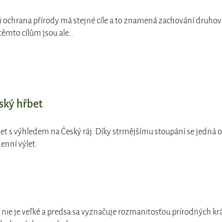
 i ochrana přírody má stejné cíle a to znamená zachování druhov
 těmto cílům jsou ale…
ský hřbet
let s výhledem na Český ráj. Díky strmějšímu stoupání se jedná o
nní výlet.
 nie je veľké a predsa sa vyznačuje rozmanitosťou prírodných krá