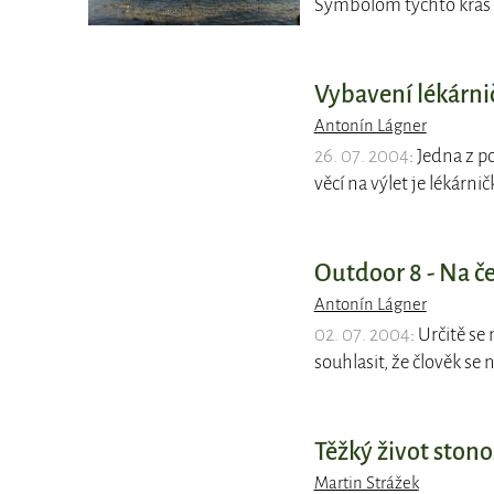
Symbolom týchto krás 
Vybavení lékárni
Antonín Lágner
26. 07. 2004
: Jedna z 
věcí na výlet je lékárnič
Outdoor 8 - Na če
Antonín Lágner
02. 07. 2004
: Určitě s
souhlasit, že člověk se
Těžký život ston
Martin Strážek