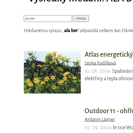
Hledanému výrazu „
ala ber
“ odpovídá celkem 841 článků
Atlas energetický
Lenka Kadlíková
10. 08. 2004
: Spalován
elektřiny a tepla obnov
Outdoor 11 - ohří
Antonín Lágner
07. 09. 2004
: Je sice l