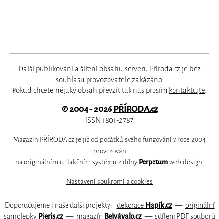
Další publikování a šíření obsahu serveru Příroda.cz je bez
souhlasu
provozovatele
zakázáno.
Pokud chcete nějaký obsah převzít tak nás prosím
kontaktujte
.
© 2004 - 2026
PŘÍRODA.cz
ISSN 1801-2787
Magazín PŘÍRODA.cz je již od počátků svého fungování v roce 2004
provozován
na originálním redakčním systému z dílny
Perpetum
web design
.
Nastavení soukromí a cookies
Doporučujeme i naše další projekty:
dekorace
Hapík.cz
—
originální
samolepky
Pieris.cz
—
magazín
Bejvávalo.cz
—
sdílení PDF souborů