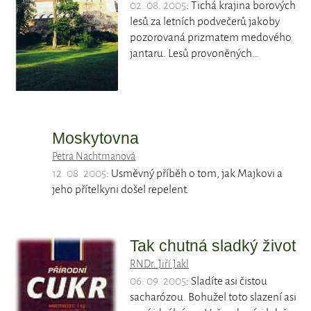
02. 08. 2005
: Tichá krajina borových
lesů za letních podvečerů jakoby
pozorovaná prizmatem medového
jantaru. Lesů provoněných…
Moskytovna
Petra Nachtmanová
12. 08. 2005
: Usměvný příběh o tom, jak Majkovi a
jeho přítelkyni došel repelent.
Tak chutná sladký život
RNDr. Jiří Jakl
06. 09. 2005
: Sladíte asi čistou
sacharózou. Bohužel toto slazení asi