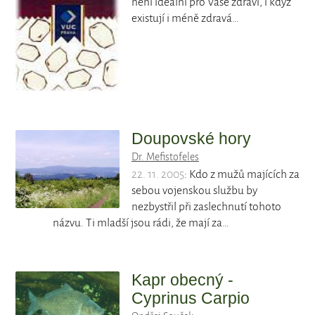
není ideální pro Vaše zdraví, i když
existují i méně zdravá…
Doupovské hory
Dr. Mefistofeles
22. 11. 2005
: Kdo z mužů majících za
sebou vojenskou službu by
nezbystřil při zaslechnutí tohoto
názvu. Ti mladší jsou rádi, že mají za…
Kapr obecný -
Cyprinus Carpio