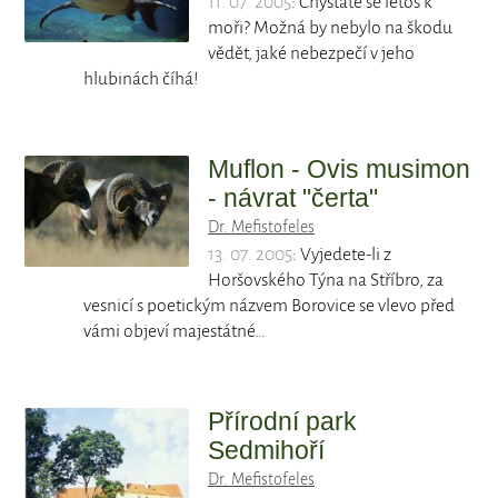
11. 07. 2005
: Chystáte se letos k
moři? Možná by nebylo na škodu
vědět, jaké nebezpečí v jeho
hlubinách číhá!
Muflon - Ovis musimon
- návrat "čerta"
Dr. Mefistofeles
13. 07. 2005
: Vyjedete-li z
Horšovského Týna na Stříbro, za
vesnicí s poetickým názvem Borovice se vlevo před
vámi objeví majestátné…
Přírodní park
Sedmihoří
Dr. Mefistofeles