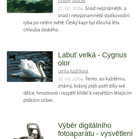
Ondřej Souček
27. 02. 2004
: Snad nejznámější, a
snad i nejvýznamnější sladkovodní
ryba po celém světě. Český kapr byl dlouhá léta
chlouba českého…
Labuť velká - Cygnus
olor
Lenka Kadlíková
30. 03. 2004
: Tento, asi každému,
známý, krásný pták patří díky své
délce, hmotnosti i rozpětí křídel k největším létajícím
ptákům vůbec…
Výběr digitálního
fotoaparátu - vysvětlení