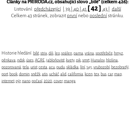
Články na PŘÍRODA.cz, obsahující slovo „
bílé
“ (celkem 426):
[ 42 ]
Listování:
předcházející
|
39
|
40
|
41
43
|
další
Celkem 43 stránek, zobrazit
první
nebo
poslední
stránku.
Historie hledání:
bílé
,
strix
,
dili
,
leo
,
spálen
,
pama
,
vrána
,
spotřebiče
,
hmyz
,
pěnkava
,
ndsk
,
úses
,
AGRE
,
jabloňovité
,
kvety
,
pik
,
smrt
,
Hunalov
,
hlošina
,
pozorovaná
,
tela
,
urist
,
cesta
,
acu
,
pudu
,
skládka
,
líní
,
145
,
vrubozobí
,
bezobratlý
,
port
,
book
,
domin
,
sněžk
,
atis
,
ucháč
,
alid
,
california
,
kcen
,
tex
,
bus
,
car
,
map
,
internet
,
pýr
,
nano
,
počasí
,
2020
,
cover
,
manga