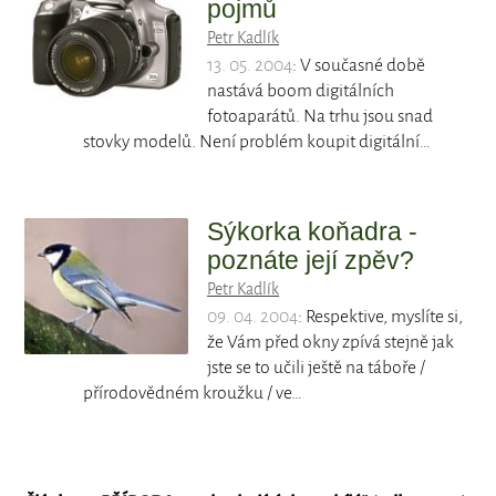
pojmů
Petr Kadlík
13. 05. 2004
: V současné době
nastává boom digitálních
fotoaparátů. Na trhu jsou snad
stovky modelů. Není problém koupit digitální…
Sýkorka koňadra -
poznáte její zpěv?
Petr Kadlík
09. 04. 2004
: Respektive, myslíte si,
že Vám před okny zpívá stejně jak
jste se to učili ještě na táboře /
přírodovědném kroužku / ve…