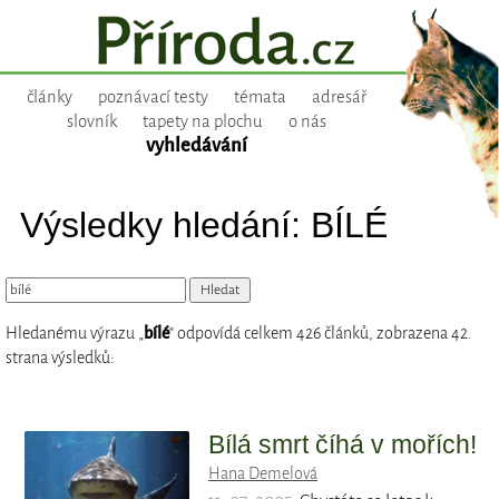
články
poznávací testy
témata
adresář
slovník
tapety na plochu
o nás
vyhledávání
Výsledky hledání: BÍLÉ
Hledanému výrazu „
bílé
“ odpovídá celkem 426 článků, zobrazena 42.
strana výsledků:
Bílá smrt číhá v mořích!
Hana Demelová