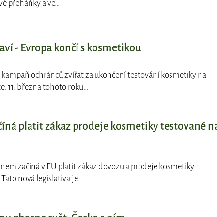
ové přeháňky a ve…
laví - Evropa končí s kosmetikou
 kampaň ochránců zvířat za ukončení testování kosmetiky na
ce. 11. března tohoto roku…
číná platit zákaz prodeje kosmetiky testované n
nem začíná v EU platit zákaz dovozu a prodeje kosmetiky
Tato nová legislativa je…