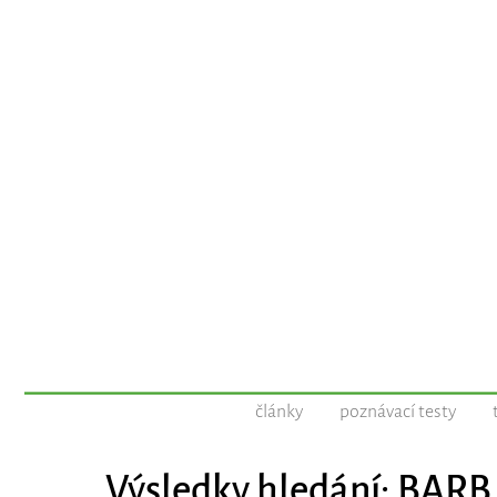
články
poznávací testy
Výsledky hledání: BARB