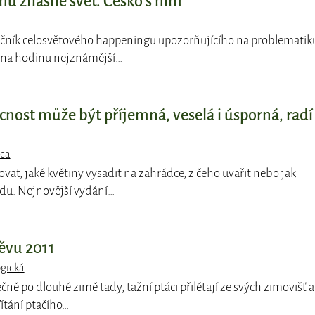
nu zhasne svět. Česko s ním
 ročník celosvětového happeningu upozorňujícího na problematik
 na hodinu nejznámější…
nost může být příjemná, veselá i úsporná, radí
ica
vat, jaké květiny vysadit na zahrádce, z čeho uvařit nebo jak
vodu. Nejnovější vydání…
pěvu 2011
ogická
ečně po dlouhé zimě tady, tažní ptáci přilétají ze svých zimovišť a
Vítání ptačího…