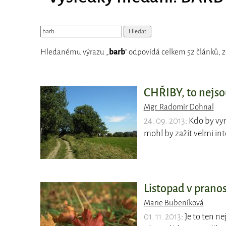
Hledanému výrazu „
barb
“ odpovídá celkem 52 článků, z
CHŘIBY, to nejso
Mgr. Radomír Dohnal
24. 09. 2013
: Kdo by vy
mohl by zažít velmi in
Listopad v prano
Marie Bubeníková
01. 11. 2013
: Je to ten n