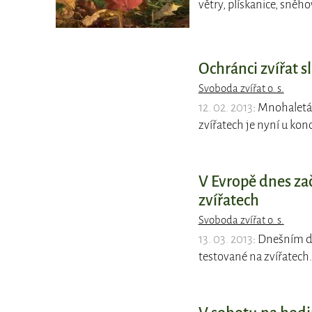
větry, plískanice, sněh
Ochránci zvířat s
Svoboda zvířat o. s.
12. 02. 2013
: Mnohaletá
zvířatech je nyní u kon
V Evropě dnes za
zvířatech
Svoboda zvířat o. s.
13. 03. 2013
: Dnešním d
testované na zvířatech. 