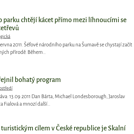
 parku chtějí kácet přímo mezi líhnoucími se
tetřevů
ogická
 června 2011. Šéfové národního parku na Šumavě se chystají začít
ných přírodě. Během…
řejnil bohatý program
ostředí
ráva: 13.09.2011 Dan Bárta, Michael Londesborough, Jaroslav
ta Fialová a mnozí další…
uristickým cílem v České republice je Skalní