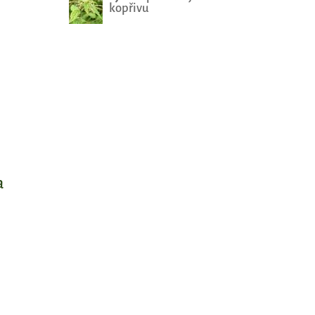
kopřivu
a