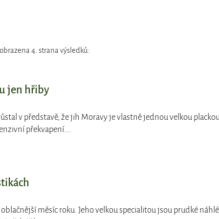
obrazena 4. strana výsledků:
u jen hřiby
růstal v představě, že jih Moravy je vlastně jednou velkou plackou
tenzivní překvapení.…
stikách
ejoblačnější měsíc roku. Jeho velkou specialitou jsou prudké náhlé