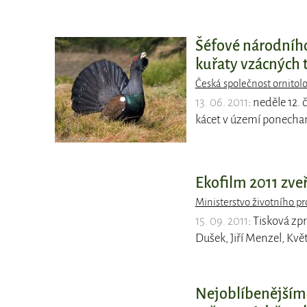
Šéfové národního
kuřaty vzácných 
Česká společnost ornitol
13. 06. 2011
: neděle 12.
kácet v území ponecha
Ekofilm 2011 zve
Ministerstvo životního pr
15. 09. 2011
: Tisková zp
Dušek, Jiří Menzel, Kvě
Nejoblíbenějším t