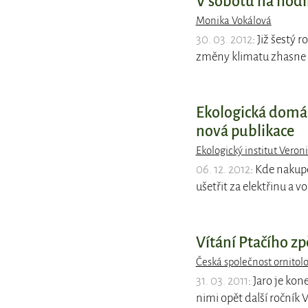
V sobotu na hodi
Monika Vokálová
30. 03. 2012
: Již šestý
změny klimatu zhasne
Ekologická domác
nová publikace
Ekologický institut Veron
06. 12. 2012
: Kde nakupo
ušetřit za elektřinu a 
Vítání Ptačího z
Česká společnost ornitol
31. 03. 2011
: Jaro je kon
nimi opět další ročník 