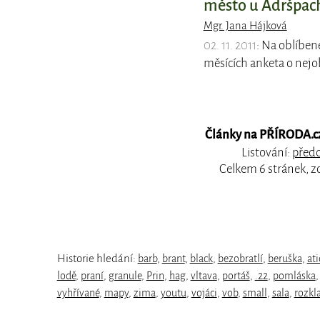
město u Adršpac
Mgr. Jana Hájková
02. 11. 2011
: Na oblíbe
měsících anketa o nejobl
Články na PŘÍRODA.cz,
Listování:
předc
Celkem 6 stránek, z
Historie hledání:
barb
,
brant
,
black
,
bezobratlí
,
beruška
,
ati
lodě
,
praní
,
granule
,
Prin
,
hag
,
vltava
,
portáš
,
.22
,
pomláska
vyhřívané
,
mapy
,
zima
,
youtu
,
vojáci
,
vob
,
small
,
sala
,
rozkl