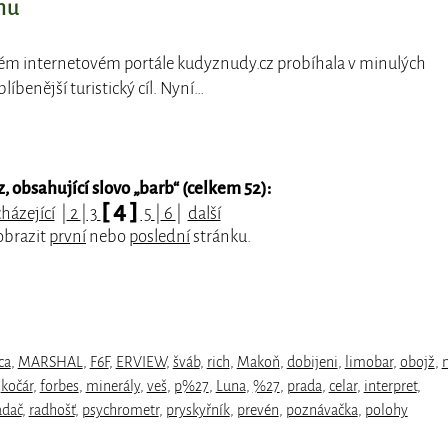
hu
ném internetovém portále kudyznudy.cz probíhala v minulých
íbenější turistický cíl. Nyní…
 obsahující slovo „
barb
“ (celkem 52):
[ 4 ]
házející
|
2
|
3
5
|
6
|
další
obrazit
první
nebo
poslední
stránku.
ca
,
MARSHAL
,
F6F
,
ERVIEW
,
šváb
,
rich
,
Makoň
,
dobijeni
,
limobar
,
obojž
,
,
kočár
,
forbes
,
minerály
,
veš
,
p%27
,
Luna
,
%27
,
prada
,
celar
,
interpret
,
adač
,
radhošť
,
psychrometr
,
pryskyřník
,
prevén
,
poznávačka
,
polohy