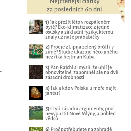
Nejčtenější články
za posledních 60 dní
1)
Jak přežít léto v rozpáleném
bytě? Eko-klimatizace z jedné
osušky a základní fyziky, kterou
znaly už naše prababičky
2)
Proč je z Lipna zelený brčál i v
zimě? Studie ukazuje něco jiného,
než říká hejtman Kuba
3)
Pan Rajchl si myslí, že uhlí je
,
obnovitelné, zapomněl ale na dvě
zásadní drobnosti
4)
Jak a kde v Polsku u moře najít
jantar?
5)
Čtyři zásadní argumenty, proč
nevypustit Nové Mlýny, a pohled
vědců
6)
Proč potřebujete na zahradě