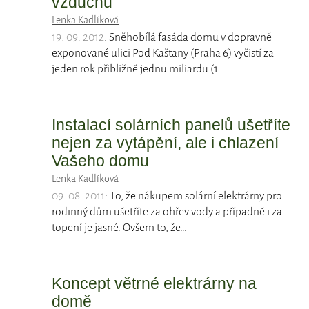
vzduchu
Lenka Kadlíková
19. 09. 2012
: Sněhobílá fasáda domu v dopravně
exponované ulici Pod Kaštany (Praha 6) vyčistí za
jeden rok přibližně jednu miliardu (1…
Instalací solárních panelů ušetříte
nejen za vytápění, ale i chlazení
Vašeho domu
Lenka Kadlíková
09. 08. 2011
: To, že nákupem solární elektrárny pro
rodinný dům ušetříte za ohřev vody a případně i za
topení je jasné. Ovšem to, že…
Koncept větrné elektrárny na
domě