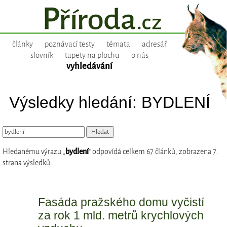
články
poznávací testy
témata
adresář
slovník
tapety na plochu
o nás
vyhledávání
Výsledky hledání: BYDLENÍ
Hledanému výrazu „
bydlení
“ odpovídá celkem 67 článků, zobrazena 7.
strana výsledků:
Fasáda pražského domu vyčistí
za rok 1 mld. metrů krychlových