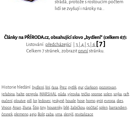
strádá, protože s rostoucím počtem
lidí se zvyšují i nároky na…
Články na PŘÍRODA.cz, obsahující slovo „
bydlení
“ (celkem 67):
[ 7 ]
Listování:
předcházející
|
3
|
4
|
5
|
6
Celkem 7 stránek, zobrazit
první
stránku.
Historie hledání:
bydlení
,
líní
,
ŕasa
,
Prez
,
pytlík
,
gur
,
clarkson
,
pozorovan
,
jeřabina
,
halte
,
pergola
,
MARSHAL
,
půda
,
výrovka
,
tričko
,
sponse
,
solen
,
sojka
,
raft
,
pučení
,
ploutve
,
pill
,
lor
,
ledovec
,
jeskyně
,
housle
,
hose
,
homo
,
gröt
,
evropa
,
dies
,
Vnoce
,
Anan
,
žluna
,
Štip
,
tiny
,
housenky
,
bílé
,
žabičkou
,
počítač
,
splen
,
barrandien
,
česnek
,
plemeno
,
agio
,
Bolit
,
zaba
,
vrna
,
slepýš
,
revitalizace