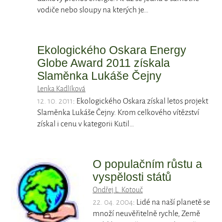
vodiče nebo sloupy na kterých je…
Ekologického Oskara Energy
Globe Award 2011 získala
Slaměnka Lukáše Čejny
Lenka Kadlíková
12. 10. 2011
: Ekologického Oskara získal letos projekt
Slaměnka Lukáše Čejny. Krom celkového vítězství
získal i cenu v kategorii Kutil…
O populačním růstu a
vyspělosti států
Ondřej L. Kotouč
22. 04. 2004
: Lidé na naší planetě se
množí neuvěřitelně rychle, Země