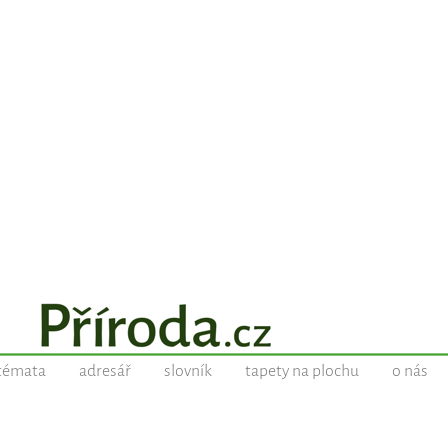
témata
adresář
slovník
tapety na plochu
o nás