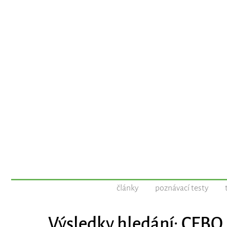
články
poznávací testy
Výsledky hledání: CEBO