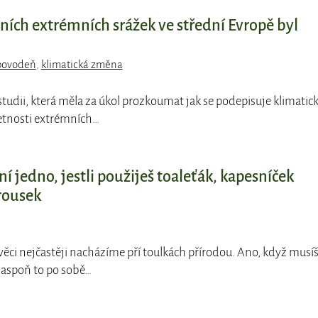
ch extrémních srážek ve střední Evropě byl
povodeň
,
klimatická změna
e studii, která měla za úkol prozkoumat jak se podepisuje klimatic
etnosti extrémních…
í jedno, jestli použiješ toaleťák, kapesníček
rousek
 věci nejčastěji nacházíme pří toulkách přírodou. Ano, když musíš
 aspoň to po sobě…