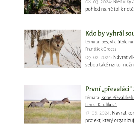
08. 03. 2024
: Bledulky
pohled na ně tolik netě
Kdo by vyhrál so
témata:
pes
,
vlk
,
útok
,
na
František Groessl
09. 02. 2024
: Návrat vl
sebou také riziko mož
První „převaláci“
témata:
Koně Převalskéh
Lenka Kadlíková
17. 06. 2024
: Návrat ko
projekt, který organizu