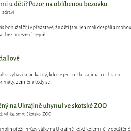
kami u dětí? Pozor na oblíbenou bezovku
i
,
zdraví
ás bohužel žijí v představě, že děti jsou jen malí dospělí a moho
ívat bez omezení stejně…
dallové
all si vybaví snad každý, kdo se jen trošku zajímá o ochranu
s primáty, zejména tedy se…
ný na Ukrajině uhynul ve skotské ZOO
d
,
válka
,
smrt
,
Skotsko
,
ZOO
mplin přežil hrůzy války na Ukrajině, když kolem něj v opuštěné