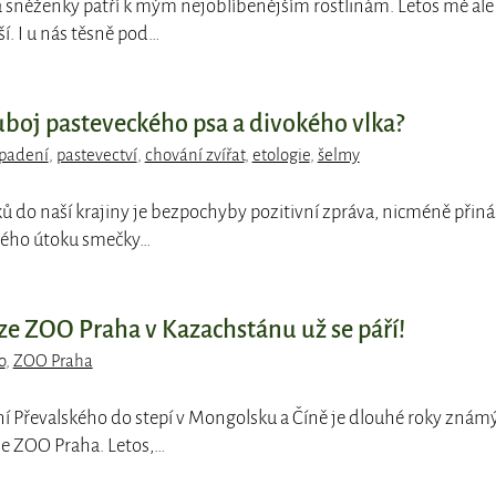
 a sněženky patří k mým nejoblíbenějším rostlinám. Letos mě ale
ší. I u nás těsně pod…
uboj pasteveckého psa a divokého vlka?
padení
,
pastevectví
,
chování zvířat
,
etologie
,
šelmy
ků do naší krajiny je bezpochyby pozitivní zpráva, nicméně přiná
ného útoku smečky…
 ze ZOO Praha v Kazachstánu už se páří!
o
,
ZOO Praha
ní Převalského do stepí v Mongolsku a Číně je dlouhé roky znám
je ZOO Praha. Letos,…