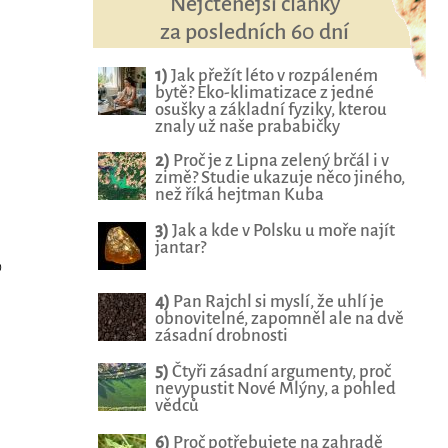
Nejčtenější články
za posledních 60 dní
1)
Jak přežít léto v rozpáleném
bytě? Eko-klimatizace z jedné
osušky a základní fyziky, kterou
znaly už naše prababičky
2)
Proč je z Lipna zelený brčál i v
zimě? Studie ukazuje něco jiného,
než říká hejtman Kuba
3)
Jak a kde v Polsku u moře najít
jantar?
o
4)
Pan Rajchl si myslí, že uhlí je
obnovitelné, zapomněl ale na dvě
zásadní drobnosti
5)
Čtyři zásadní argumenty, proč
nevypustit Nové Mlýny, a pohled
vědců
6)
Proč potřebujete na zahradě