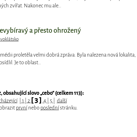
ných zvířat. Nakonec mu ale…
nevybíravý a přesto ohrožený
ivoklátsko
médii proletěla velmi dobrá zpráva. Byla nalezena nová lokalita,
sídlil. Je to oblast…
 obsahující slovo „
cebo
“ (celkem 113):
[ 3 ]
házející
|
1
|
2
4
|
5
|
další
zobrazit
první
nebo
poslední
stránku.