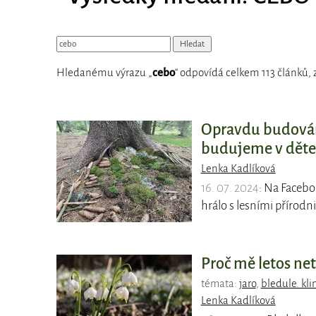
Hledanému výrazu „
cebo
“ odpovídá celkem 113 článků, 
Opravdu budová
budujeme v dětec
Lenka Kadlíková
16. 07. 2024
: Na Facebo
hrálo s lesními přírodn
Proč mě letos net
témata:
jaro
,
bledule. kl
Lenka Kadlíková