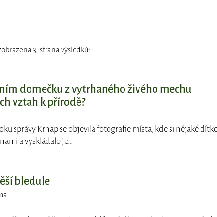
zobrazena 3. strana výsledků:
ním domečku z vytrhaného živého mechu
h vztah k přírodě?
oku správy Krnap se objevila fotografie místa, kde si nějaké dítk
inami a vyskládalo je…
ěší bledule
ima