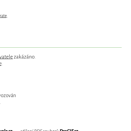
irate
,
vatele
zakázáno.
e
.
ovozován
.