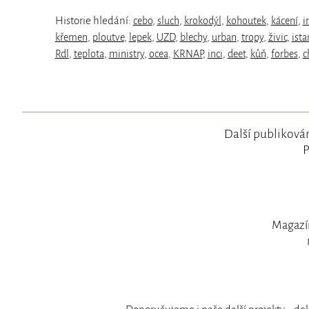
Historie hledání:
cebo
,
sluch
,
krokodýl
,
kohoutek
,
kácení
,
i
křemen
,
ploutve
,
lepek
,
UZD
,
blechy
,
urban
,
tropy
,
živic
,
ista
Rdl
,
teplota
,
ministry
,
ocea
,
KRNAP
,
inci
,
deet
,
kůň
,
forbes
,
c
Další publikován
P
Magazín