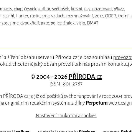
mpacts
,
chap
,
česnek
,
author
,
světlušek
,
krevní
,
osy
,
pozorovan
,
p%27
,
nice
,
nhl
,
hunter
,
rustic
,
srne
,
vzduch
,
rozmnožování
,
2012
,
ODER
,
trofní
,
haos
,
sime
,
dvoukřídlí
,
gate
,
police
,
žralok
,
visio
,
DMAT
í a šíření obsahu serveru Příroda.cz je bez souhlasu
provozo
okud chcete nějaký obsah převzít tak nás prosím
kontaktujt
© 2004 - 2026
PŘÍRODA.cz
ISSN 1801-2787
 PŘÍRODA.cz je již od počátků svého fungování v roce 2004 pr
na originálním redakčním systému z dílny
Perpetum
web design
Nastavení soukromí a cookies