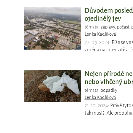
Důvodem poslední
ojedinělý jev
témata:
záplavy
,
počasí
,
Lenka Kadlíková
27. 09. 2024
: Píše se v
změna na intenzitě a č
Nejen přírodě nen
nebo vlhčený ub
témata:
odpadky
Lenka Kadlíková
21. 10. 2024
: Právě tyto
tak musíš. Ale proboha