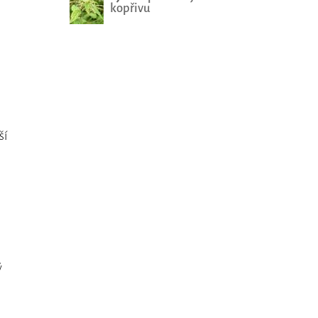
kopřivu
ší
ý