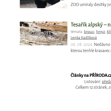
ZOO umíraly desítky ji
Tesařík alpský – 
témata:
brouci
,
hmyz
,
Kř
Lenka Kadlíková
06. 08. 2024
: Nedávno 
kterou tenhle krasavec o
Články na PŘÍRODA.cz,
Listování:
předc
Celkem 12 stránek, 