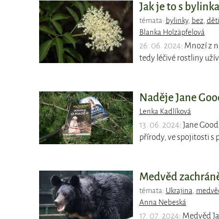
Jak je to s bylin
témata:
bylinky
,
bez
,
dět
Blanka Holzäpfelová
26. 06. 2024
: Mnozí z n
tedy léčivé rostliny už
Naděje Jane Goo
Lenka Kadlíková
13. 06. 2024
: Jane Good
přírody, ve spojitosti 
Medvěd zachráně
témata:
Ukrajina
,
medvě
Anna Nebeská
17. 07. 2024
: Medvěd Ja