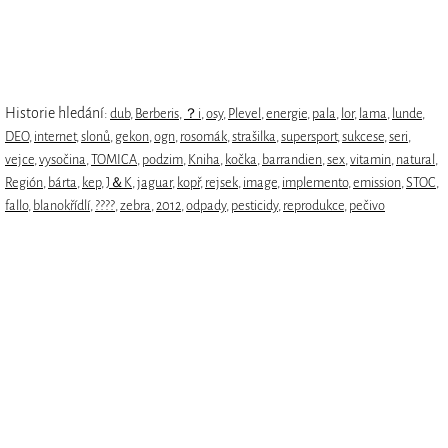
Historie hledání:
dub
,
Berberis
,
？i
,
osy
,
Plevel
,
energie
,
pala
,
lor
,
lama
,
lunde
,
DEO
,
internet
,
slonů
,
gekon
,
ogn
,
rosomák
,
strašilka
,
supersport
,
sukcese
,
seri
,
vejce
,
vysočina
,
TOMICA
,
podzim
,
Kniha
,
kočka
,
barrandien
,
sex
,
vitamin
,
natural
,
Región
,
bárta
,
kep
,
J＆K
,
jaguar
,
kopř
,
rejsek
,
image
,
implemento
,
emission
,
STOC
,
fallo
,
blanokřídlí
,
????
,
zebra
,
2012
,
odpady
,
pesticidy
,
reprodukce
,
pečivo