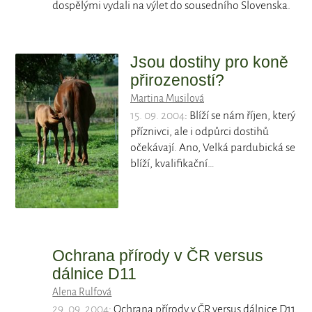
dospělými vydali na výlet do sousedního Slovenska.
Jsou dostihy pro koně
přirozeností?
Martina Musilová
15. 09. 2004
: Blíží se nám říjen, který
příznivci, ale i odpůrci dostihů
očekávají. Ano, Velká pardubická se
blíží, kvalifikační…
Ochrana přírody v ČR versus
dálnice D11
Alena Rulfová
29. 09. 2004
: Ochrana přírody v ČR versus dálnice D11