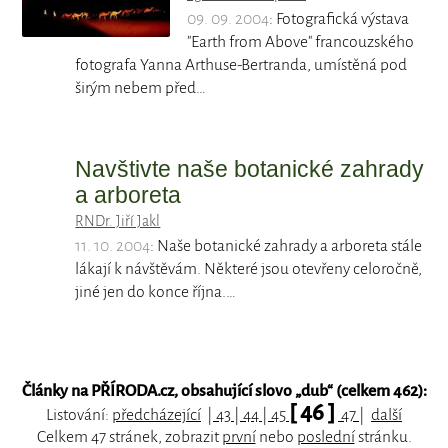
09. 09. 2004
: Fotografická výstava
"Earth from Above" francouzského
fotografa Yanna Arthuse-Bertranda, umístěná pod
širým nebem před…
Navštivte naše botanické zahrady
a arboreta
RNDr. Jiří Jakl
11. 10. 2004
: Naše botanické zahrady a arboreta stále
lákají k návštěvám. Některé jsou otevřeny celoročně,
jiné jen do konce října.…
Články na PŘÍRODA.cz, obsahující slovo „
dub
“ (celkem 462):
[ 46 ]
Listování:
předcházející
|
43
|
44
|
45
47
|
další
Celkem 47 stránek, zobrazit
první
nebo
poslední
stránku.