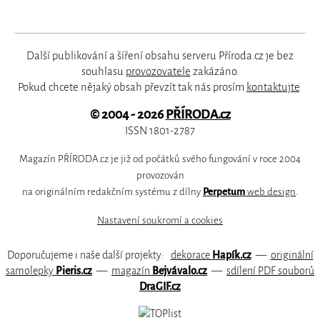
Další publikování a šíření obsahu serveru Příroda.cz je bez
souhlasu
provozovatele
zakázáno.
Pokud chcete nějaký obsah převzít tak nás prosím
kontaktujte
.
© 2004 - 2026
PŘÍRODA.cz
ISSN 1801-2787
Magazín PŘÍRODA.cz je již od počátků svého fungování v roce 2004
provozován
na originálním redakčním systému z dílny
Perpetum
web design
.
Nastavení soukromí a cookies
Doporučujeme i naše další projekty:
dekorace
Hapík.cz
—
originální
samolepky
Pieris.cz
—
magazín
Bejvávalo.cz
—
sdílení PDF souborů
DraGIF.cz