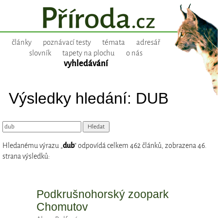
články
poznávací testy
témata
adresář
slovník
tapety na plochu
o nás
vyhledávání
Výsledky hledání: DUB
Hledanému výrazu „
dub
“ odpovídá celkem 462 článků, zobrazena 46.
strana výsledků:
Podkrušnohorský zoopark
Chomutov