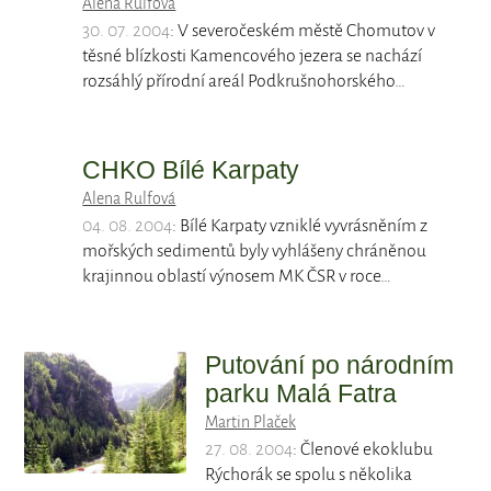
Alena Rulfová
30. 07. 2004
: V severočeském městě Chomutov v
těsné blízkosti Kamencového jezera se nachází
rozsáhlý přírodní areál Podkrušnohorského…
CHKO Bílé Karpaty
Alena Rulfová
04. 08. 2004
: Bílé Karpaty vzniklé vyvrásněním z
mořských sedimentů byly vyhlášeny chráněnou
krajinnou oblastí výnosem MK ČSR v roce…
Putování po národním
parku Malá Fatra
Martin Plaček
27. 08. 2004
: Členové ekoklubu
Rýchorák se spolu s několika