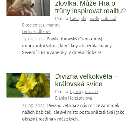
zlovlka: Může Hra o
trůny inspirovat realitu?
témata:
GMO
,
vlk
,
pravlk
,
Colossal
Biosciemces
,
mamut
Lenka Kadlíková
15. 04. 2025
: Pravlk obrovský (Canis dirus),
impozantní šelma, která kdysi brázdila krajiny
Severní a Jižní Ameriky. V dnešní době se…
Divizna velkokvětá –
královská svíce
témata:
bylinky
,
divizna
Blanka Holzäpfelová
21. 05. 2025
: Diviznu většina z nás zná ze zahrádek
našich babiček, ale své místo postupně získává i jako
okrasná rostlina v městských…