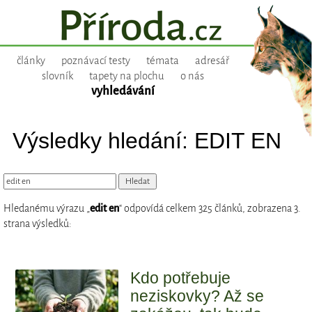
články
poznávací testy
témata
adresář
slovník
tapety na plochu
o nás
vyhledávání
Výsledky hledání: EDIT EN
Hledanému výrazu „
edit en
“ odpovídá celkem 325 článků, zobrazena 3.
strana výsledků:
Kdo potřebuje
neziskovky? Až se