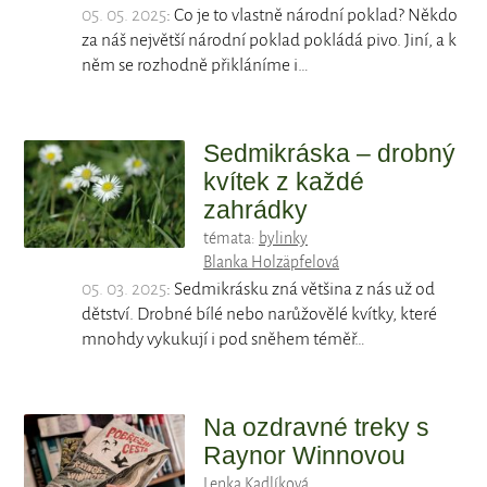
05. 05. 2025
: Co je to vlastně národní poklad? Někdo
za náš největší národní poklad pokládá pivo. Jiní, a k
něm se rozhodně přikláníme i…
Sedmikráska – drobný
kvítek z každé
zahrádky
témata:
bylinky
Blanka Holzäpfelová
05. 03. 2025
: Sedmikrásku zná většina z nás už od
dětství. Drobné bílé nebo narůžovělé kvítky, které
mnohdy vykukují i pod sněhem téměř…
Na ozdravné treky s
Raynor Winnovou
Lenka Kadlíková