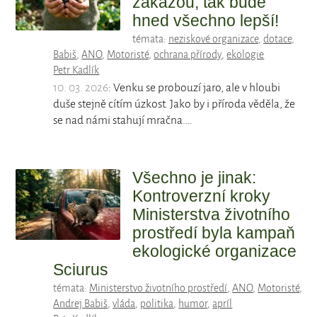
zakážou, tak bude
hned všechno lepší!
témata:
neziskové organizace
,
dotace
,
Babiš
,
ANO
,
Motoristé
,
ochrana přírody
,
ekologie
Petr Kadlík
10. 03. 2026
: Venku se probouzí jaro, ale v hloubi
duše stejně cítím úzkost. Jako by i příroda věděla, že
se nad námi stahují mračna.…
Všechno je jinak:
Kontroverzní kroky
Ministerstva životního
prostředí byla kampaň
ekologické organizace
Sciurus
témata:
Ministerstvo životního prostředí
,
ANO
,
Motoristé
,
Andrej Babiš
,
vláda
,
politika
,
humor
,
apríl