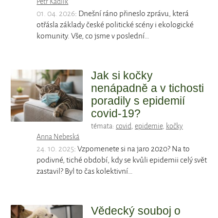
Petr Kadlík
01. 04. 2026
: Dnešní ráno přineslo zprávu, která
otřásla základy české politické scény i ekologické
komunity. Vše, co jsme v poslední…
Jak si kočky
nenápadně a v tichosti
poradily s epidemií
covid-19?
témata:
covid
,
epidemie
,
kočky
Anna Nebeská
24. 10. 2025
: Vzpomenete si na jaro 2020? Na to
podivné, tiché období, kdy se kvůli epidemii celý svět
zastavil? Byl to čas kolektivní…
Vědecký souboj o