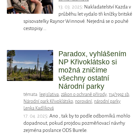
13. 03. 2025
: Nakladatelství Kazda v
průběhu let vydalo tři knížky britské
spisovatelky Raynor Winnové. Nejedná se o pouhé
cestopisy.…
Paradox, vyhlášením
NP Křivoklátsko si
možná zničíme
všechny ostatní
Národní parky
témata:
legislativa
,
zákon o ochraně přírody
,
114/1992 sb
,
Národní park Křivoklátsko
,
norování
,
národní parky
Lenka Kadlíková
17. 04. 2025
: Ano , tak by to podle odborníků mohlo
dopadnout, pokud projdou pozměňovací návrhy
zejména poslance ODS Bureše.