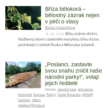
Bříza bělokorá –
bělostný zázrak nejen
v péči o vlasy
Blanka Holzäpfelová
19. 02. 2025
: Břízu známe všichni.
Nádherný strom s ojediněle nezvyklou bílou kůrou
pocházející z oblastí Ruska a Běloruska (ostatně…
„Poslanci, zastavte
svou snahu zničit naše
národní parky!“, volají
jejich ředitelé
témata:
národní park
,
legislativa
,
Krkonoše
,
Šumava
,
Podyjí
,
České Švýcarsko
,
KRNAP
,
poslanci
,
zákon
redakce Příroda.cz