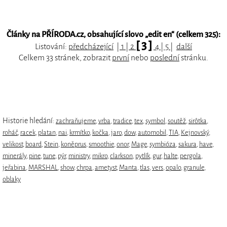
Články na PŘÍRODA.cz, obsahující slovo „
edit en
“ (celkem 325):
[ 3 ]
Listování:
předcházející
|
1
|
2
4
|
5
|
další
Celkem 33 stránek, zobrazit
první
nebo
poslední
stránku.
Historie hledání:
zachraňujeme
,
vrba
,
tradice
,
tex
,
symbol
,
soutěž
,
sirôtka
,
roháč
,
racek
,
platan
,
nai
,
krmítko
,
kočka
,
jaro
,
dow
,
automobil
,
TIA
,
Kejnovský
,
velikost
,
board
,
Stein
,
koněprus
,
smoothie
,
onor
,
Mage
,
symbióza
,
sakura
,
have
,
minerály
,
pine
,
tune
,
pýr
,
ministry
,
mikro
,
clarkson
,
pytlík
,
gur
,
halte
,
pergola
,
jeřabina
,
MARSHAL
,
show
,
chrpa
,
ametyst
,
Manta
,
tlas
,
vers
,
opalo
,
granule
,
oblaky