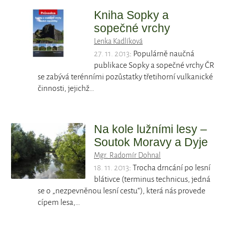
Kniha Sopky a
sopečné vrchy
Lenka Kadlíková
27. 11. 2013
: Populárně naučná
publikace Sopky a sopečné vrchy ČR
se zabývá terénními pozůstatky třetihorní vulkanické
činnosti, jejichž…
Na kole lužními lesy –
Soutok Moravy a Dyje
Mgr. Radomír Dohnal
18. 11. 2013
: Trocha drncání po lesní
blátivce (terminus technicus, jedná
se o „nezpevněnou lesní cestu“), která nás provede
cípem lesa,…