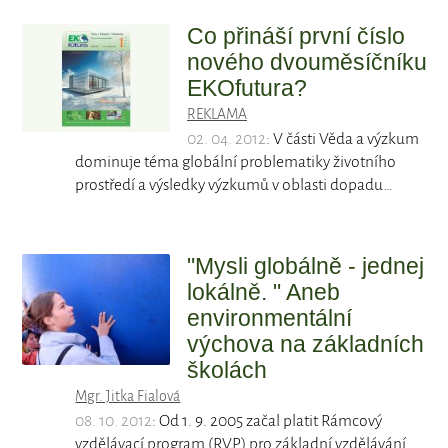
Co přináší první číslo
nového dvouměsíčníku
EKOfutura?
REKLAMA
02. 04. 2012
: V části Věda a výzkum
dominuje téma globální problematiky životního
prostředí a výsledky výzkumů v oblasti dopadu…
"Mysli globálně - jednej
lokálně. " Aneb
environmentální
výchova na základních
školách
Mgr. Jitka Fialová
08. 10. 2012
: Od 1. 9. 2005 začal platit Rámcový
vzdělávací program (RVP) pro základní vzdělávání.