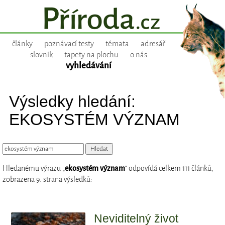
články
poznávací testy
témata
adresář
slovník
tapety na plochu
o nás
vyhledávání
Výsledky hledání:
EKOSYSTÉM VÝZNAM
Hledanému výrazu „
ekosystém význam
“ odpovídá celkem 111 článků,
zobrazena 9. strana výsledků:
Neviditelný život