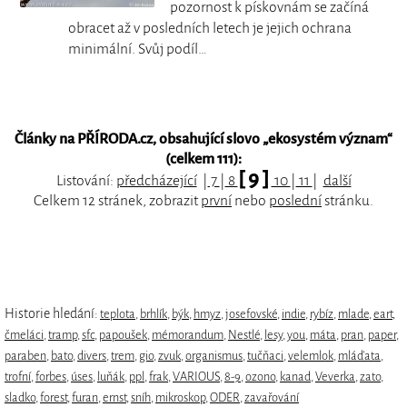
pozornost k pískovnám se začíná
obracet až v posledních letech je jejich ochrana
minimální. Svůj podíl…
Články na PŘÍRODA.cz, obsahující slovo „
ekosystém význam
“
(celkem 111):
[ 9 ]
Listování:
předcházející
|
7
|
8
10
|
11
|
další
Celkem 12 stránek, zobrazit
první
nebo
poslední
stránku.
Historie hledání:
teplota
,
brhlík
,
býk
,
hmyz
,
josefovské
,
indie
,
rybíz
,
mlade
,
eart
,
čmeláci
,
tramp
,
sfc
,
papoušek
,
mémorandum
,
Nestlé
,
lesy
,
you
,
máta
,
pran
,
paper
,
paraben
,
bato
,
divers
,
trem
,
gio
,
zvuk
,
organismus
,
tučňaci
,
velemlok
,
mláďata
,
trofní
,
forbes
,
úses
,
luňák
,
ppl
,
frak
,
VARIOUS
,
8-9
,
ozono
,
kanad
,
Veverka
,
zato
,
sladko
,
forest
,
furan
,
ernst
,
sníh
,
mikroskop
,
ODER
,
zavařování