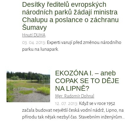
Desítky ředitelů evropských
národních parků žádají ministra
Chalupu a poslance o záchranu
Šumavy
Hnutí DUHA
03. 04. 2013
: Experti varují před změnou národního
parku na lunapark.
EKOZÓNA I. – aneb
COPAK SE TO DĚJE
NA LIPNĚ?
Mgr. Radomír Dohnal
12. 07. 2013
: Když se v roce 1952
začala budovat největší česká vodní nádrž, Lipno, na
přírodu tak nějak nezbyl čas. Stavebním inženýrům…