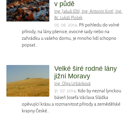
v půdě
Ing. Jakub Elbl, Ing. Antonín Kintl, Ing.
Bc. Lukáš Plošek
05. 06. 2014
: Při pohledu do volné
přírody, na lány pšenice, ovocné sady nebo na
zahrádku u vašeho domu, je mnoho lidí schopno
popsat…
Velké širé rodné lány
jižní Moravy
Ing. Olga Urbánková
31. 07. 2014
: Kdo by neznal lyrickou
báseň Josefa Václava Sládka
opěvující krásu a rozmanitost přírody a zemědělské
krajiny České…