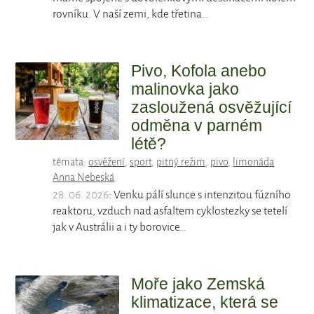
rovníku. V naší zemi, kde třetina…
Pivo, Kofola anebo
malinovka jako
zasloužená osvěžující
odměna v parném
létě?
témata:
osvěžení
,
sport
,
pitný režim
,
pivo
,
limonáda
Anna Nebeská
28. 06. 2026
: Venku pálí slunce s intenzitou fúzního
reaktoru, vzduch nad asfaltem cyklostezky se tetelí
jak v Austrálii a i ty borovice…
Moře jako Zemská
klimatizace, která se