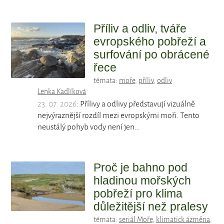
Příliv a odliv, tváře
evropského pobřeží a
surfování po obrácené
řece
témata:
moře
,
příliv
,
odliv
Lenka Kadlíková
23. 07. 2026
: Přílivy a odlivy představují vizuálně
nejvýraznější rozdíl mezi evropskými moři. Tento
neustálý pohyb vody není jen…
Proč je bahno pod
hladinou mořských
pobřeží pro klima
důležitější než pralesy
témata:
seriál Moře
,
klimatick ázměna
,