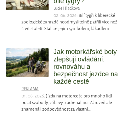
bílé tygry?
Lucie Hladková
02. 06. 2026
: Bílí tygři k liberecké
zoologické zahradě neodmyslitelně patřili více než
čtvrt století. Stali se jejím symbolem, lákadlem…
Jak motorkářské boty
zlepšují ovládání,
rovnováhu a
bezpečnost jezdce na
každé cestě
REKLAMA
01. 06. 2026
: Jízda na motorce je pro mnoho lidí
pocit svobody, zábavy a adrenalinu. Zároveň ale
znamená i zodpovědnost za vlastní…