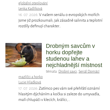
globální oteplování
Lenka Kadlíková
16. 07. 2026
: V našem seriálu o evropských mořích
jsme již prozkoumali, jak zásadně salinita a teplotní
rozdíly definují charakter…
Drobným savcům v
horku dopřejte
studenou lahev a
nejchladnější místnost
témata:
Drobní savci
,
Seriál Domácí
mazlíčci a horko
Lucie Hladková
17. 07. 2026
: Zatímco pes vám své přehřátí oznámí
hlasitým dýcháním a kočka si zaleze do umyvadla,
malí chlupáči v klecích, králíci,…