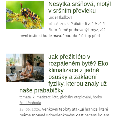
Nesytka sršňová, motýl
v sršním převleku
Lucie Hladková
16. 06. 2026
: Potkáte-li v létě větší,
žluto-černě pruhovaný hmyz, váš
první instinkt bude pravděpodobně ústup před…
Jak přežít léto v
rozpáleném bytě? Eko-
klimatizace z jedné
osušky a základní
fyziky, kterou znaly už
naše prababičky
témata:
klimatizace
,
léto
,
globální oteplování
,
horko
Emil Svoboda
28. 06. 2026
: Venkovní teploty atakují hranice, které
máme spojené s dovolenkovými destinacemi kolem