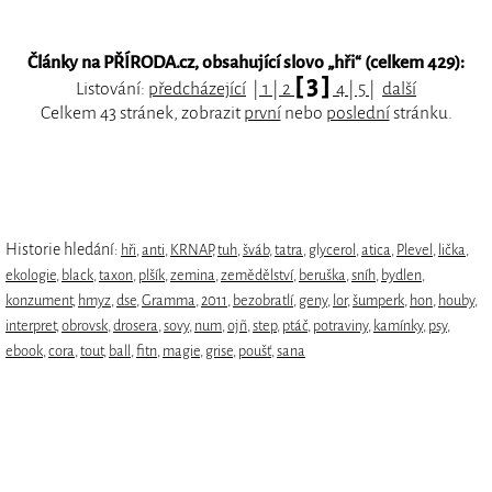
Články na PŘÍRODA.cz, obsahující slovo „
hři
“ (celkem 429):
[ 3 ]
Listování:
předcházející
|
1
|
2
4
|
5
|
další
Celkem 43 stránek, zobrazit
první
nebo
poslední
stránku.
Historie hledání:
hři
,
anti
,
KRNAP
,
tuh
,
šváb
,
tatra
,
glycerol
,
atica
,
Plevel
,
lička
,
ekologie
,
black
,
taxon
,
plšík
,
zemina
,
zemědělství
,
beruška
,
sníh
,
bydlen
,
konzument
,
hmyz
,
dse
,
Gramma
,
2011
,
bezobratlí
,
geny
,
lor
,
šumperk
,
hon
,
houby
,
interpret
,
obrovsk
,
drosera
,
sovy
,
num
,
ojñ
,
step
,
ptáč
,
potraviny
,
kamínky
,
psy
,
ebook
,
cora
,
tout
,
ball
,
fitn
,
magie
,
grise
,
poušť
,
sana