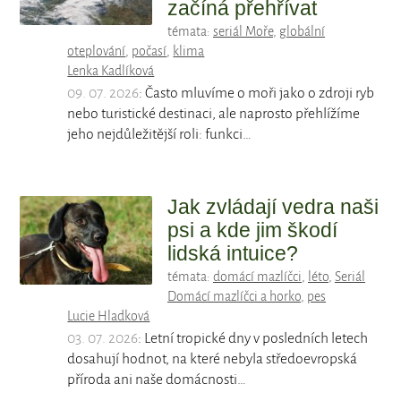
začíná přehřívat
témata:
seriál Moře
,
globální
oteplování
,
počasí
,
klima
Lenka Kadlíková
09. 07. 2026
: Často mluvíme o moři jako o zdroji ryb
nebo turistické destinaci, ale naprosto přehlížíme
jeho nejdůležitější roli: funkci…
Jak zvládají vedra naši
psi a kde jim škodí
lidská intuice?
témata:
domácí mazlíčci
,
léto
,
Seriál
Domácí mazlíčci a horko
,
pes
Lucie Hladková
03. 07. 2026
: Letní tropické dny v posledních letech
dosahují hodnot, na které nebyla středoevropská
příroda ani naše domácnosti…