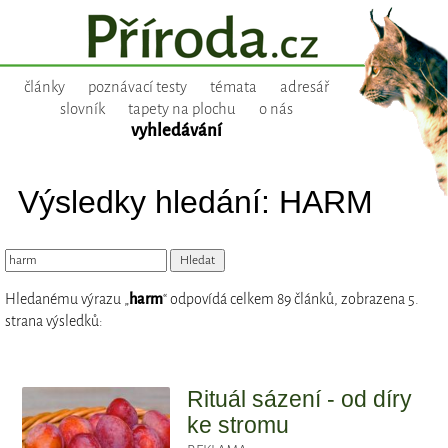
články
poznávací testy
témata
adresář
slovník
tapety na plochu
o nás
vyhledávání
Výsledky hledání: HARM
Hledanému výrazu „
harm
“ odpovídá celkem 89 článků, zobrazena 5.
strana výsledků:
Rituál sázení - od díry
ke stromu