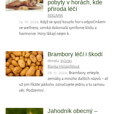
pobyty v horách, kde
příroda léčí
REKLAMA
14. 10. 2024
: Když se spojí kouzlo hor s odpočinkem
ve wellness, vzniká dokonalá symfonie klidu a
harmonie. Hory lákají nejen k…
Brambory léčí i škodí
témata:
bylinky
Blanka Holzäpfelová
06. 11. 2024
: Brambory, erteple,
zemáky a mnoho dalších názvů – ať
už jim říkáte jakkoliv, označujete jednu a tu samou
věc. Podzemní…
Jahodník obecný –