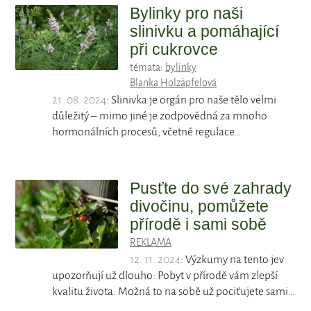
Bylinky pro naši
slinivku a pomáhající
při cukrovce
témata:
bylinky
Blanka Holzäpfelová
21. 08. 2024
: Slinivka je orgán pro naše tělo velmi
důležitý – mimo jiné je zodpovědná za mnoho
hormonálních procesů, včetně regulace…
Pusťte do své zahrady
divočinu, pomůžete
přírodě i sami sobě
REKLAMA
12. 11. 2024
: Výzkumy na tento jev
upozorňují už dlouho: Pobyt v přírodě vám zlepší
kvalitu života. Možná to na sobě už pociťujete sami…