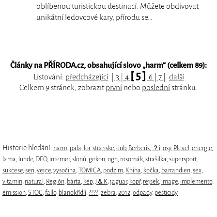
oblíbenou turistickou destinací. Můžete obdivovat
unikátní ledovcové kary, přírodu se…
Články na PŘÍRODA.cz, obsahující slovo „
harm
“ (celkem 89):
[ 5 ]
Listování:
předcházející
|
3
|
4
6
|
7
|
další
Celkem 9 stránek, zobrazit
první
nebo
poslední
stránku.
Historie hledání:
harm
,
pala
,
lor
,
stránske
,
dub
,
Berberis
,
？i
,
osy
,
Plevel
,
energie
,
lama
,
lunde
,
DEO
,
internet
,
slonů
,
gekon
,
ogn
,
rosomák
,
strašilka
,
supersport
,
sukcese
,
seri
,
vejce
,
vysočina
,
TOMICA
,
podzim
,
Kniha
,
kočka
,
barrandien
,
sex
,
vitamin
,
natural
,
Región
,
bárta
,
kep
,
J＆K
,
jaguar
,
kopř
,
rejsek
,
image
,
implemento
,
emission
,
STOC
,
fallo
,
blanokřídlí
,
????
,
zebra
,
2012
,
odpady
,
pesticidy