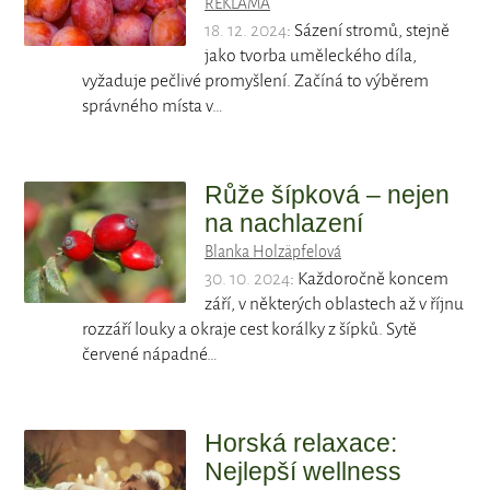
REKLAMA
18. 12. 2024
: Sázení stromů, stejně
jako tvorba uměleckého díla,
vyžaduje pečlivé promyšlení. Začíná to výběrem
správného místa v…
Růže šípková – nejen
na nachlazení
Blanka Holzäpfelová
30. 10. 2024
: Každoročně koncem
září, v některých oblastech až v říjnu
rozzáří louky a okraje cest korálky z šípků. Sytě
červené nápadné…
Horská relaxace:
Nejlepší wellness