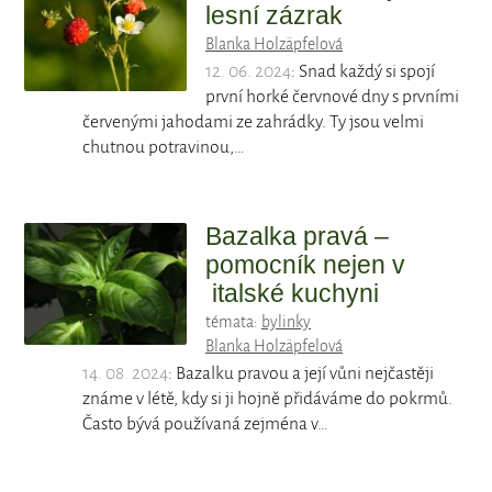
lesní zázrak
Blanka Holzäpfelová
12. 06. 2024
: Snad každý si spojí
první horké červnové dny s prvními
červenými jahodami ze zahrádky. Ty jsou velmi
chutnou potravinou,…
Bazalka pravá –
pomocník nejen v
italské kuchyni
témata:
bylinky
Blanka Holzäpfelová
14. 08. 2024
: Bazalku pravou a její vůni nejčastěji
známe v létě, kdy si ji hojně přidáváme do pokrmů.
Často bývá používaná zejména v…