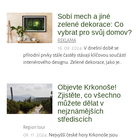
Sobí mech a jiné
zelené dekorace: Co
vybrat pro svůj domov?
REKLAMA
16. 09. 2024
: V dnešní době se
přírodní prvky stále častěji stávají klíčovou součástí
interiérového designu. Zelené dekorace, jako je…
Objevte Krkonoše!
Zjistěte, co všechno
můžete dělat v
nejznámějších
střediscích
Region tour
08. 11. 2024
: Nejvyšší české hory Krkonoše jsou