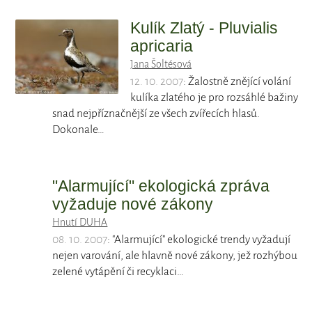
Kulík Zlatý - Pluvialis
apricaria
Jana Šoltésová
12. 10. 2007
: Žalostně znějící volání
kulíka zlatého je pro rozsáhlé bažiny
snad nejpříznačnější ze všech zvířecích hlasů.
Dokonale…
"Alarmující" ekologická zpráva
vyžaduje nové zákony
Hnutí DUHA
08. 10. 2007
: "Alarmující" ekologické trendy vyžadují
nejen varování, ale hlavně nové zákony, jež rozhýbou
zelené vytápění či recyklaci…