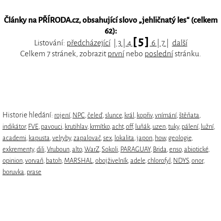
Články na PŘÍRODA.cz, obsahující slovo „
jehličnatý les
“ (celkem
62):
[ 5 ]
Listování:
předcházející
|
3
|
4
6
|
7
|
další
Celkem 7 stránek, zobrazit
první
nebo
poslední
stránku.
Historie hledání:
rojení
,
NPC
,
čeleď
,
slunce
,
král
,
kopřiv
,
vnímání
,
štěňata
,
indikátor
,
FVE
,
pavouci
,
krutihlav
,
krmítko
,
acht
,
off
,
luňák
,
uzen
,
tuky
,
pálení
,
lužní
,
academi
,
kapusta
,
velryby
,
zapalovač
,
sex
,
lokalita
,
japon
,
how
,
geologie
,
exkrementy
,
dili
,
Vruboun
,
alto
,
WarZ
,
Sokoli
,
PARAGUAY
,
Brida
,
enso
,
abiotické
,
opinion
,
vorvaň
,
batoh
,
MARSHAL
,
obojživelník
,
adele
,
chlorofyl
,
NDYS
,
onor
,
boruvka
,
prase