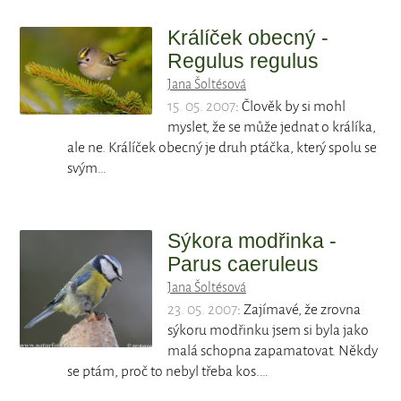
Králíček obecný -
Regulus regulus
Jana Šoltésová
15. 05. 2007
: Člověk by si mohl
myslet, že se může jednat o králíka,
ale ne. Králíček obecný je druh ptáčka, který spolu se
svým…
Sýkora modřinka -
Parus caeruleus
Jana Šoltésová
23. 05. 2007
: Zajímavé, že zrovna
sýkoru modřinku jsem si byla jako
malá schopna zapamatovat. Někdy
se ptám, proč to nebyl třeba kos.…