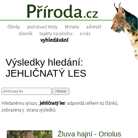
články
poznávací testy
témata
adresář
slovník
tapety na plochu
o nás
vyhledávání
Výsledky hledání:
JEHLIČNATÝ LES
Hledanému výrazu „
jehličnatý les
“ odpovídá celkem 62 článků,
zobrazena 5. strana výsledků:
Žluva hajní - Oriolus