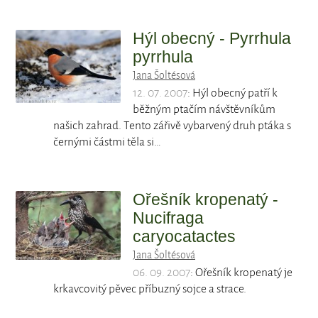
Hýl obecný - Pyrrhula
pyrrhula
Jana Šoltésová
12. 07. 2007
: Hýl obecný patří k
běžným ptačím návštěvníkům
našich zahrad. Tento zářivě vybarvený druh ptáka s
černými částmi těla si…
Ořešník kropenatý -
Nucifraga
caryocatactes
Jana Šoltésová
06. 09. 2007
: Ořešník kropenatý je
krkavcovitý pěvec příbuzný sojce a strace.