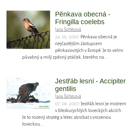
Pěnkava obecná -
Fringilla coelebs
Jana Šoltésová
24. 05. 2007
: Pěnkava obecná je
nejčastějším zástupcem
pěnkavovitých v Evropě. Je to velmi
půvabný a milý zpěvný ptáček, kterého na…
Jestřáb lesní - Accipiter
gentilis
Jana Šoltésová
07. 06. 2007
: Jestřáb lesní je mistrem
v bleskurychlých loveckých akcích.
Je to rozený stratég a letec akrobat s vrozenou
loveckou…