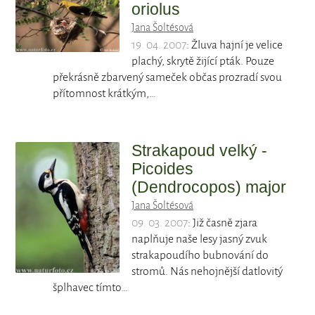
oriolus
Jana Šoltésová
19. 04. 2007
: Žluva hajní je velice
plachý, skrytě žijící pták. Pouze
překrásně zbarvený sameček občas prozradí svou
přítomnost krátkým,…
Strakapoud velký -
Picoides
(Dendrocopos) major
Jana Šoltésová
09. 03. 2007
: Již časně zjara
naplňuje naše lesy jasný zvuk
strakapoudího bubnování do
stromů. Nás nehojnější datlovitý
šplhavec tímto…