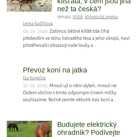
klíšťata, v čem jsou jiná
než ta česká?
témata:
klíště
,
klimatická změna
Lenka Kadlíková
04. 03. 2026
: Zatímco běžné klíště tiše číhá
především ve stínu listnatého lesa a jeho okrajů, noví
přistěhovalci obsazují naše louky a…
Převoz koní na jatka
Eva Konečná
30. 03. 2005
: Mnozí už o něm slyšeli, mnozí ne.
Ovšem všichni s tímto odporným činem mlčky
souhlasíme. Ročně zemře několik tisíc koní a…
Budujete elektrický
ohradník? Podívejte