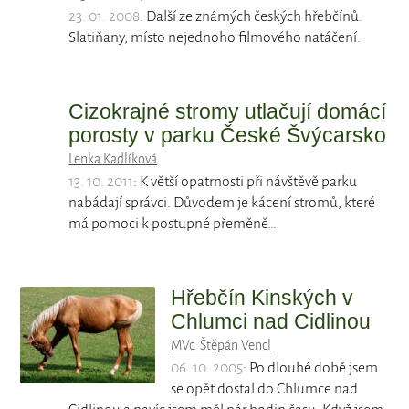
23. 01. 2008
: Další ze známých českých hřebčínů.
Slatiňany, místo nejednoho filmového natáčení.
Cizokrajné stromy utlačují domácí
porosty v parku České Švýcarsko
Lenka Kadlíková
13. 10. 2011
: K větší opatrnosti při návštěvě parku
nabádají správci. Důvodem je kácení stromů, které
má pomoci k postupné přeměně…
Hřebčín Kinských v
Chlumci nad Cidlinou
MVc. Štěpán Vencl
06. 10. 2005
: Po dlouhé době jsem
se opět dostal do Chlumce nad