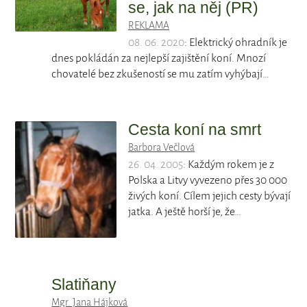
se, jak na něj (PR)
REKLAMA
08. 06. 2020
: Elektrický ohradník je
dnes pokládán za nejlepší zajištění koní. Mnozí
chovatelé bez zkušeností se mu zatím vyhýbají…
Cesta koní na smrt
Barbora Večlová
26. 04. 2005
: Každým rokem je z
Polska a Litvy vyvezeno přes 30 000
živých koní. Cílem jejich cesty bývají
jatka. A ještě horší je, že…
Slatiňany
Mgr. Jana Hájková