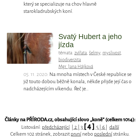
který se specializuje na chov hlavně
starokladrubských koní.
Svatý Hubert a jeho
jízda
témata:
zvířata
,
šelmy
,
myslivost
,
biodiverzita
Mgr. Jana Hájková
05. 11. 2020
: Na mnoha místech v České republice se
již touto dobou běžně konala, někde přijde její čas o
nadcházejícím víkendu. Řeč je…
Články na PŘÍRODA.cz, obsahující slovo „
koně
“ (celkem 1014):
[ 4 ]
Listování:
předcházející
|
2
|
3
5
|
6
|
další
Celkem 102 stránek, zobrazit
první
nebo
poslední
stránku.