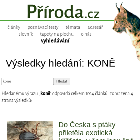
články
poznávací testy
témata
adresář
slovník
tapety na plochu
o nás
vyhledávání
Výsledky hledání: KONĚ
Hledanému výrazu „
koně
“ odpovídá celkem 1014 článků, zobrazena 4.
strana výsledků:
Do Česka s ptáky
přiletěla exotická