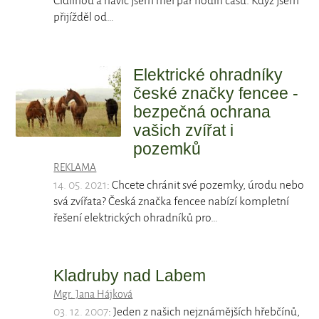
Cidlinou a navíc jsem měl pár hodin času. Když jsem
přijížděl od…
Elektrické ohradníky
české značky fencee -
bezpečná ochrana
vašich zvířat i
pozemků
REKLAMA
14. 05. 2021
: Chcete chránit své pozemky, úrodu nebo
svá zvířata? Česká značka fencee nabízí kompletní
řešení elektrických ohradníků pro…
Kladruby nad Labem
Mgr. Jana Hájková
03. 12. 2007
: Jeden z našich nejznámějších hřebčínů,