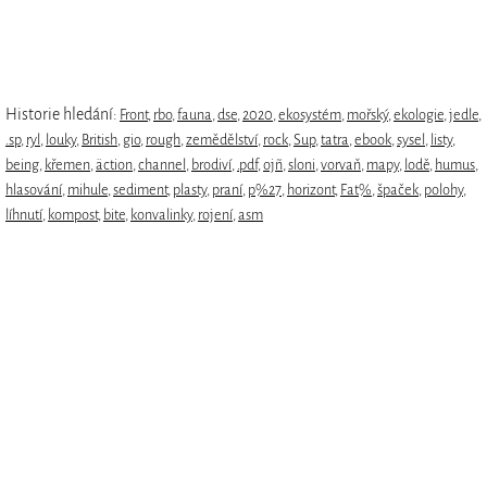
Historie hledání:
Front
,
rbo
,
fauna
,
dse
,
2020
,
ekosystém
,
mořský
,
ekologie
,
jedle
,
.sp
,
ryl
,
louky
,
British
,
gio
,
rough
,
zemědělství
,
rock
,
Sup
,
tatra
,
ebook
,
sysel
,
listy
,
being
,
křemen
,
äction
,
channel
,
brodiví
,
.pdf
,
ojñ
,
sloni
,
vorvaň
,
mapy
,
lodě
,
humus
,
hlasování
,
mihule
,
sediment
,
plasty
,
praní
,
p%27
,
horizont
,
Fat%
,
špaček
,
polohy
,
líhnutí
,
kompost
,
bite
,
konvalinky
,
rojení
,
asm