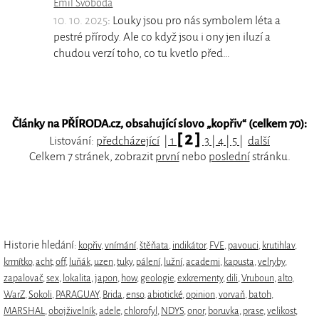
Emil Svoboda
10. 10. 2025
: Louky jsou pro nás symbolem léta a
pestré přírody. Ale co když jsou i ony jen iluzí a
chudou verzí toho, co tu kvetlo před…
Články na PŘÍRODA.cz, obsahující slovo „
kopřiv
“ (celkem 70):
[ 2 ]
Listování:
předcházející
|
1
3
|
4
|
5
|
další
Celkem 7 stránek, zobrazit
první
nebo
poslední
stránku.
Historie hledání:
kopřiv
,
vnímání
,
štěňata
,
indikátor
,
FVE
,
pavouci
,
krutihlav
,
krmítko
,
acht
,
off
,
luňák
,
uzen
,
tuky
,
pálení
,
lužní
,
academi
,
kapusta
,
velryby
,
zapalovač
,
sex
,
lokalita
,
japon
,
how
,
geologie
,
exkrementy
,
dili
,
Vruboun
,
alto
,
WarZ
,
Sokoli
,
PARAGUAY
,
Brida
,
enso
,
abiotické
,
opinion
,
vorvaň
,
batoh
,
MARSHAL
,
obojživelník
,
adele
,
chlorofyl
,
NDYS
,
onor
,
boruvka
,
prase
,
velikost
,