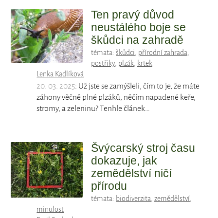
Ten pravý důvod
neustálého boje se
škůdci na zahradě
témata:
škůdci
,
přírodní zahrada
,
postřiky
,
plzák
,
krtek
Lenka Kadlíková
20. 03. 2025
: Už jste se zamýšleli, čím to je, že máte
záhony věčně plné plzáků, něčím napadené keře,
stromy, a zeleninu? Tenhle článek…
Švýcarský stroj času
dokazuje, jak
zemědělství ničí
přírodu
témata:
biodiverzita
,
zemědělství
,
minulost