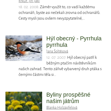
RNDr. Jiří Jakl
18. 02. 2008
: Záměr využít to, co vadí každému
ochranáři, byste asi nečekali zrovna od ochranářů.
Cesty mysli jsou ovšem nevyzpytatelné,…
Hýl obecný - Pyrrhula
pyrrhula
Jana Šoltésová
12. 07. 2007
: Hýl obecný patří k
běžným ptačím návštěvníkům
našich zahrad. Tento zářivě vybarvený druh ptáka s
černými částmi těla si…
Byliny prospěšné
našim játrům
Blanka Holzäpfelová