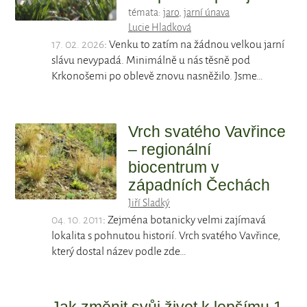
témata:
jaro
,
jarní únava
Lucie Hladková
17. 02. 2026
: Venku to zatím na žádnou velkou jarní
slávu nevypadá. Minimálně u nás těsně pod
Krkonošemi po oblevě znovu nasněžilo. Jsme…
Vrch svatého Vavřince
– regionální
biocentrum v
západních Čechách
Jiří Sladký
04. 10. 2011
: Zejména botanicky velmi zajímavá
lokalita s pohnutou historií. Vrch svatého Vavřince,
který dostal název podle zde…