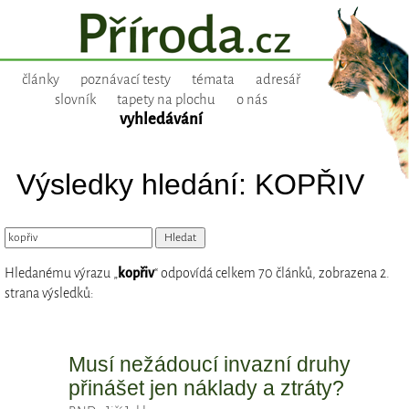
články
poznávací testy
témata
adresář
slovník
tapety na plochu
o nás
vyhledávání
Výsledky hledání: KOPŘIV
Hledanému výrazu „
kopřiv
“ odpovídá celkem 70 článků, zobrazena 2.
strana výsledků:
Musí nežádoucí invazní druhy
přinášet jen náklady a ztráty?