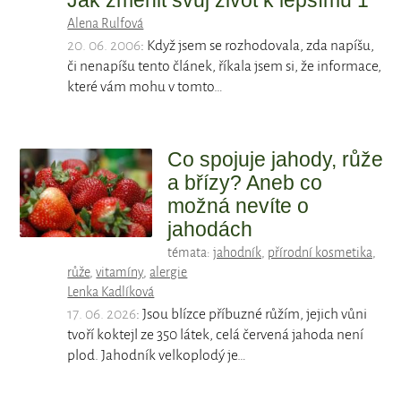
Jak změnit svůj život k lepšímu 1
Alena Rulfová
20. 06. 2006
: Když jsem se rozhodovala, zda napíšu,
či nenapíšu tento článek, říkala jsem si, že informace,
které vám mohu v tomto…
Co spojuje jahody, růže
a břízy? Aneb co
možná nevíte o
jahodách
témata:
jahodník
,
přírodní kosmetika
,
růže
,
vitamíny
,
alergie
Lenka Kadlíková
17. 06. 2026
: Jsou blízce příbuzné růžím, jejich vůni
tvoří koktejl ze 350 látek, celá červená jahoda není
plod. Jahodník velkoplodý je…