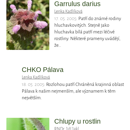
Garrulus darius
Lenka Kadlíková
17. 05. 2005
: Patří do známé rodiny
hluchavkovitých. Stejně jako
hluchavka bílá patří mezi léčivé
rostliny. Některé prameny uvádějí,
že…
CHKO Pálava
Lenka Kadlíková
18. 05. 2005
: Rozlohou patří Chráněná krajinná oblast
Pálava k našim nejmenším, ale významem k těm
největším.
Chlupy u rostlin
RNDr. Jiří Jakl