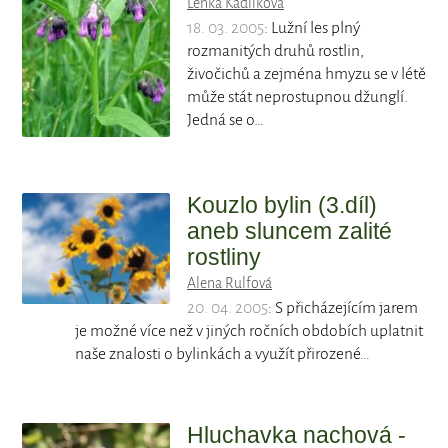
Lenka Kadlíková
18. 03. 2005
: Lužní les plný
rozmanitých druhů rostlin,
živočichů a zejména hmyzu se v létě
může stát neprostupnou džunglí.
Jedná se o…
Kouzlo bylin (3.díl)
aneb sluncem zalité
rostliny
Alena Rulfová
20. 04. 2005
: S přicházejícím jarem
je možné více než v jiných ročních obdobích uplatnit
naše znalosti o bylinkách a využít přirozené…
Hluchavka nachová -