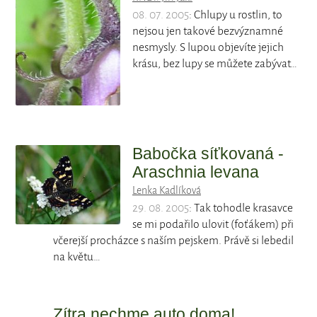
08. 07. 2005
: Chlupy u rostlin, to
nejsou jen takové bezvýznamné
nesmysly. S lupou objevíte jejich
krásu, bez lupy se můžete zabývat…
Babočka síťkovaná -
Araschnia levana
Lenka Kadlíková
29. 08. 2005
: Tak tohodle krasavce
se mi podařilo ulovit (foťákem) při
včerejší procházce s naším pejskem. Právě si lebedil
na květu…
Zítra nechme auto doma!