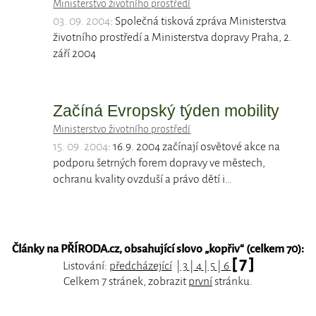
Ministerstvo životního prostředí
03. 09. 2004
: Společná tisková zpráva Ministerstva
životního prostředí a Ministerstva dopravy Praha, 2.
září 2004
Začíná Evropský týden mobility
Ministerstvo životního prostředí
15. 09. 2004
: 16.9. 2004 začínají osvětové akce na
podporu šetrných forem dopravy ve městech,
ochranu kvality ovzduší a právo dětí i…
Články na PŘÍRODA.cz, obsahující slovo „
kopřiv
“ (celkem 70):
[ 7 ]
Listování:
předcházející
|
3
|
4
|
5
|
6
Celkem 7 stránek, zobrazit
první
stránku.