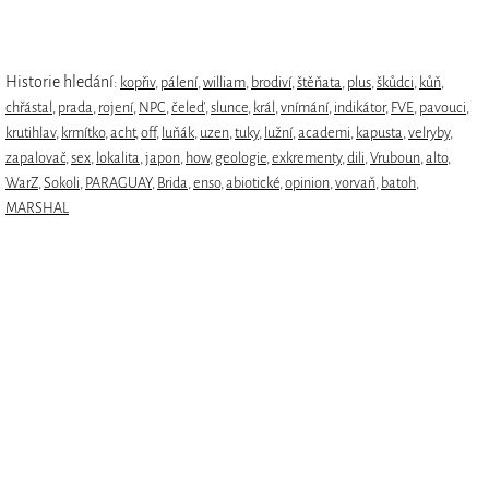
Historie hledání:
kopřiv
,
pálení
,
william
,
brodiví
,
štěňata
,
plus
,
škůdci
,
kůň
,
chřástal
,
prada
,
rojení
,
NPC
,
čeleď
,
slunce
,
král
,
vnímání
,
indikátor
,
FVE
,
pavouci
,
krutihlav
,
krmítko
,
acht
,
off
,
luňák
,
uzen
,
tuky
,
lužní
,
academi
,
kapusta
,
velryby
,
zapalovač
,
sex
,
lokalita
,
japon
,
how
,
geologie
,
exkrementy
,
dili
,
Vruboun
,
alto
,
WarZ
,
Sokoli
,
PARAGUAY
,
Brida
,
enso
,
abiotické
,
opinion
,
vorvaň
,
batoh
,
MARSHAL