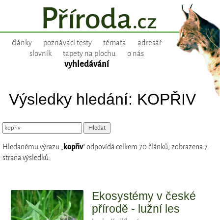
články
poznávací testy
témata
adresář
slovník
tapety na plochu
o nás
vyhledávání
Výsledky hledání: KOPŘIV
Hledanému výrazu „
kopřiv
“ odpovídá celkem 70 článků, zobrazena 7.
strana výsledků:
Ekosystémy v české
přírodě - lužní les