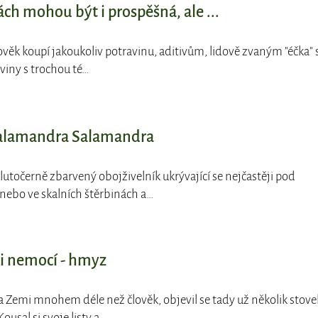
ách mohou být i prospěšná, ale ...
lověk koupí jakoukoliv potravinu, aditivům, lidově zvaným "éčka" 
viny s trochou té…
 Salamandra Salamandra
lutočerně zbarvený obojživelník ukrývající se nejčastěji pod
nebo ve skalních štěrbinách a…
či nemocí - hmyz
a Zemi mnohem déle než člověk, objevil se tady už několik stove
ousal si svoje listy a…