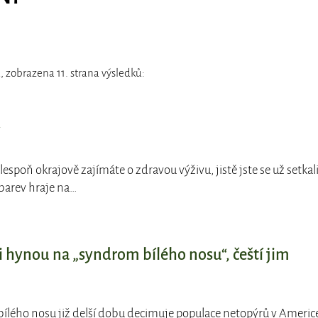
, zobrazena 11. strana výsledků:
v
lespoň okrajově zajímáte o zdravou výživu, jistě jste se už setkal
 barev hraje na…
i hynou na „syndrom bílého nosu“, čeští jim
ílého nosu již delší dobu decimuje populace netopýrů v Americe