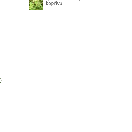
kopřivu
ě