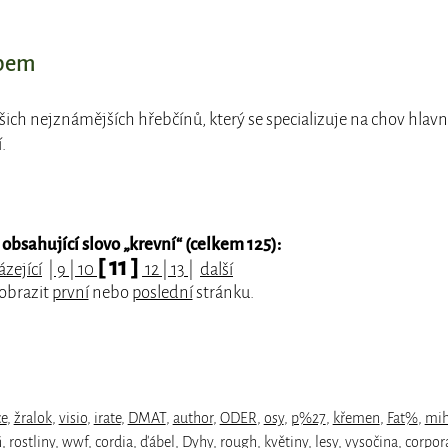
abem
ašich nejznámějších hřebčínů, který se specializuje na chov hlav
.
obsahující slovo „
krevní
“ (celkem 125):
[ 11 ]
zející
|
9
|
10
12
|
13
|
další
zobrazit
první
nebo
poslední
stránku.
ce
,
žralok
,
visio
,
irate
,
DMAT
,
author
,
ODER
,
osy
,
p%27
,
křemen
,
Fat%
,
mih
ñ
,
rostliny
,
wwf
,
cordia
,
ďábel
,
Dyhy
,
rough
,
květiny
,
lesy
,
vysočina
,
corpor