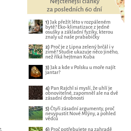
Nejčtenější články
za posledních 60 dní
1)
Jak přežít léto v rozpáleném
bytě? Eko-klimatizace z jedné
osušky a základní fyziky, kterou
znaly už naše prababičky
2)
Proč je z Lipna zelený brčál i v
zimě? Studie ukazuje něco jiného,
než říká hejtman Kuba
3)
Jak a kde v Polsku u moře najít
i
jantar?
4)
Pan Rajchl si myslí, že uhlí je
obnovitelné, zapomněl ale na dvě
zásadní drobnosti
5)
Čtyři zásadní argumenty, proč
nevypustit Nové Mlýny, a pohled
vědců
,
6)
Proč potřebujete na zahradě