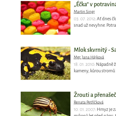
„Éčka“ v potravin
Martin Singr
03. 07. 2012
: Ať dnes č
snad už nevyhne. Potra
Mlok skvrnitý -
Mgr. Jana Hájková
18. 01. 2010
: Nápadně ž
kameny, kůrou stromů 
Žrouti a přenaše
Renata Petříčková
10. 01. 2007
: Hmyz je z
milionů let před námi. K