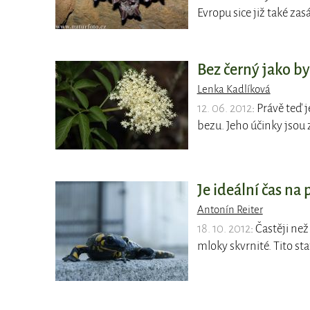
Evropu sice již také zasá
Bez černý jako by
Lenka Kadlíková
12. 06. 2012
: Právě teď 
bezu. Jeho účinky jsou 
Je ideální čas na
Antonín Reiter
18. 10. 2012
: Častěji ne
mloky skvrnité. Tito sta