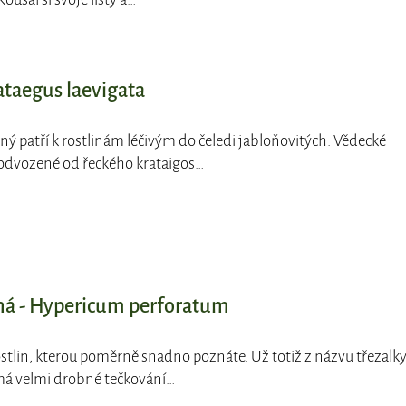
ataegus laevigata
ný patří k rostlinám léčivým do čeledi jabloňovitých. Vědecké
odvozené od řeckého krataigos…
ná - Hypericum perforatum
rostlin, kterou poměrně snadno poznáte. Už totiž z názvu třezalk
má velmi drobné tečkování…