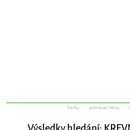
články
poznávací testy
Výsledky hledání: KREV