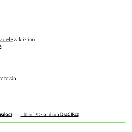
vatele
zakázáno.
e
.
ovozován
.
valo.cz
—
sdílení PDF souborů
DraGIF.cz