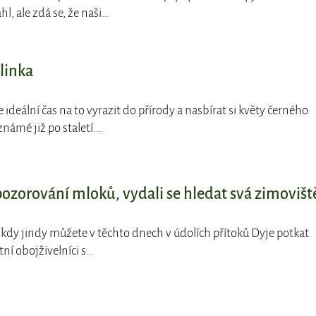
hl, ale zdá se, že naši…
linka
je ideální čas na to vyrazit do přírody a nasbírat si květy černého
známé již po staletí.…
 pozorování mloků, vydali se hledat svá zimovišt
ž kdy jindy můžete v těchto dnech v údolích přítoků Dyje potkat
tní obojživelníci s…