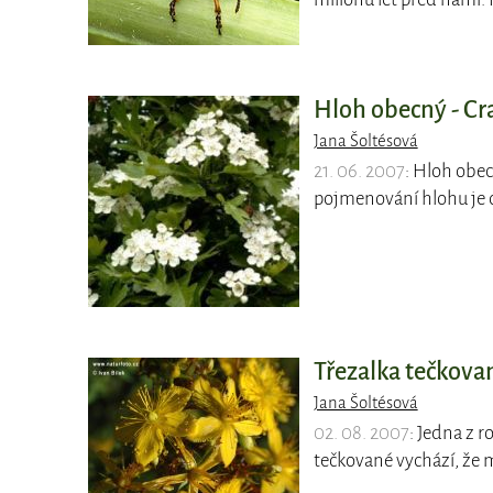
Hloh obecný - Cr
Jana Šoltésová
21. 06. 2007
: Hloh obec
pojmenování hlohu je 
Třezalka tečkova
Jana Šoltésová
02. 08. 2007
: Jedna z 
tečkované vychází, že 