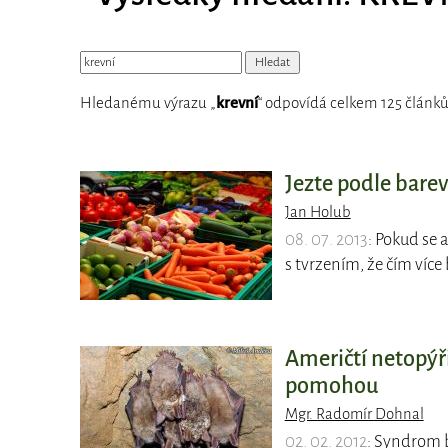
Hledanému výrazu „
krevní
“ odpovídá celkem 125 článků
Jezte podle bare
Jan Holub
08. 07. 2013
: Pokud se a
s tvrzením, že čím více
Američtí netopýř
pomohou
Mgr. Radomír Dohnal
02. 02. 2012
: Syndrom b