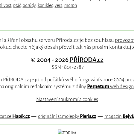
livost
,
ptáč
,
odrůdy
,
koniklec
,
vers
,
morph
í a šíření obsahu serveru Příroda.cz je bez souhlasu
provozo
okud chcete nějaký obsah převzít tak nás prosím
kontaktujt
© 2004 - 2026
PŘÍRODA.cz
ISSN 1801-2787
 PŘÍRODA.cz je již od počátků svého fungování v roce 2004 pr
na originálním redakčním systému z dílny
Perpetum
web design
Nastavení soukromí a cookies
korace
Hapík.cz
—
originální samolepky
Pieris.cz
—
magazín
Bejvá