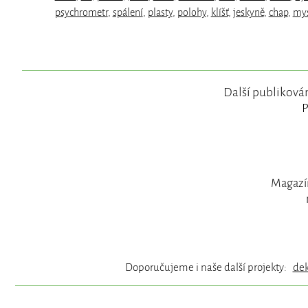
psychrometr
,
spálení
,
plasty
,
polohy
,
klíšť
,
jeskyně
,
chap
,
mys
Další publikován
P
Magazín
Doporučujeme i naše další projekty:
de