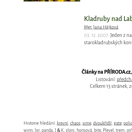
Kladruby nad L
Mgr. Jana Hájková
03. 12. 2007
: Jeden z n
starokladrubských koní
Články na PŘÍRODA.cz, 
Listování:
předchá
Celkem 13 stránek, 
Historie hledání:
krevní
,
chaos
,
sime
,
dvoukřídlí
,
gate
,
poli
winn
,
lor
,
panda
,
J＆K
,
sloni
,
honsová
,
bite
,
Plevel
,
trem
,
oj