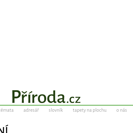
témata
adresář
slovník
tapety na plochu
o nás
NÍ