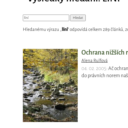
Hledanému výrazu „
líní
“ odpovídá celkem 289 článků, z
Ochrana nižších r
Alena Rulfová
04. 02. 2005
: Ač ochra
do právních norem naše