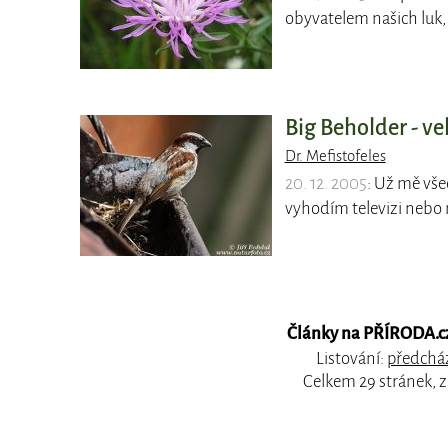
obyvatelem našich luk, 
Big Beholder - ve
Dr. Mefistofeles
20. 12. 2005
: Už mě vše
vyhodím televizi nebo 
Články na PŘÍRODA.cz,
Listování:
předcház
Celkem 29 stránek, 