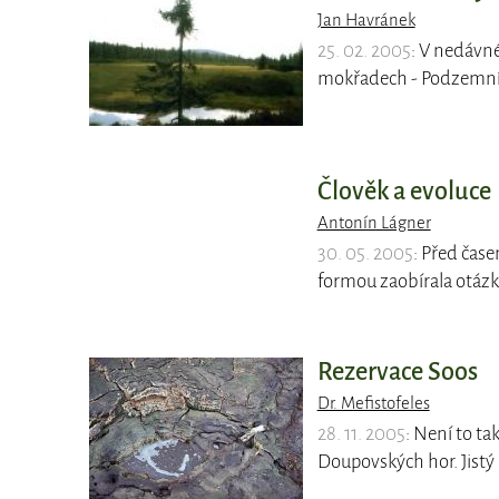
Jan Havránek
25. 02. 2005
: V nedávn
mokřadech - Podzemní
Člověk a evoluce
Antonín Lágner
30. 05. 2005
: Před čas
formou zaobírala otázk
Rezervace Soos
Dr. Mefistofeles
28. 11. 2005
: Není to ta
Doupovských hor. Jistý