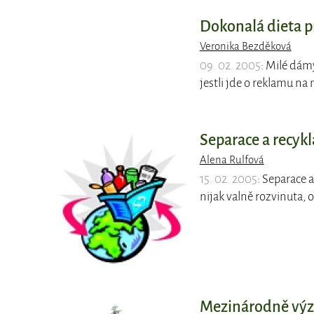
Dokonalá dieta p
Veronika Bezděková
09. 02. 2005
: Milé dámy
jestli jde o reklamu na
Separace a recyk
Alena Rulfová
15. 02. 2005
: Separace 
nijak valně rozvinuta,
Mezinárodně vý