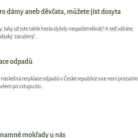
ro dámy aneb děvčata, můžete jíst dosyta
, taky už jste tahle hesla slyšely nespočetněkrát? A teď váháte,
 nějaký 'zaručený'…
lace odpadů
a následná recyklace odpadů v České republice sice není prozatím
 ovšem po vstupu do…
znamné mokřady u nás