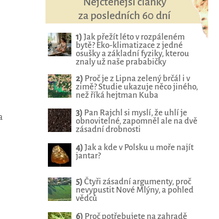
Nejčtenější články
za posledních 60 dní
1)
Jak přežít léto v rozpáleném
bytě? Eko-klimatizace z jedné
osušky a základní fyziky, kterou
znaly už naše prababičky
2)
Proč je z Lipna zelený brčál i v
zimě? Studie ukazuje něco jiného,
než říká hejtman Kuba
3)
Pan Rajchl si myslí, že uhlí je
a
obnovitelné, zapomněl ale na dvě
zásadní drobnosti
4)
Jak a kde v Polsku u moře najít
jantar?
5)
Čtyři zásadní argumenty, proč
nevypustit Nové Mlýny, a pohled
vědců
6)
Proč potřebujete na zahradě