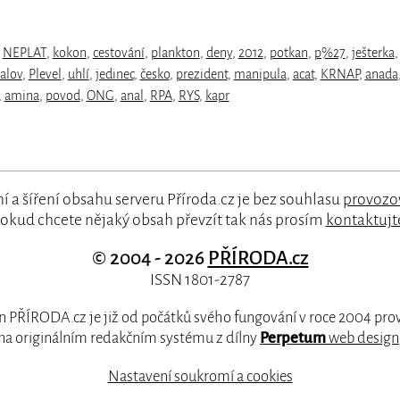
,
NEPLAT
,
kokon
,
cestování
,
plankton
,
deny
,
2012
,
potkan
,
p%27
,
ješterka
,
ialov
,
Plevel
,
uhlí
,
jedinec
,
česko
,
prezident
,
manipula
,
acat
,
KRNAP
,
anada
,
amina
,
povod
,
ONG
,
anal
,
RPA
,
RYS
,
kapr
í a šíření obsahu serveru Příroda.cz je bez souhlasu
provozo
okud chcete nějaký obsah převzít tak nás prosím
kontaktujt
© 2004 - 2026
PŘÍRODA.cz
ISSN 1801-2787
 PŘÍRODA.cz je již od počátků svého fungování v roce 2004 pr
na originálním redakčním systému z dílny
Perpetum
web design
Nastavení soukromí a cookies