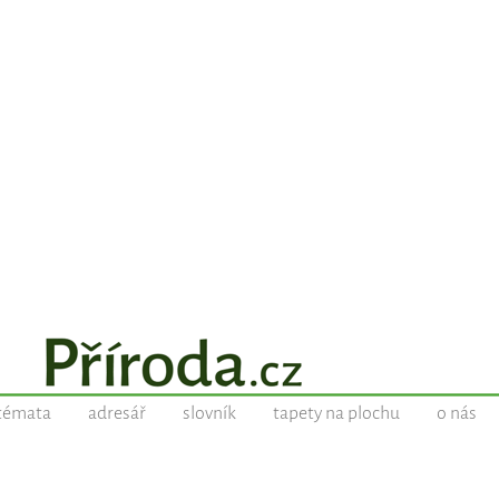
témata
adresář
slovník
tapety na plochu
o nás