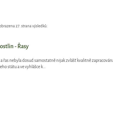
obrazena 27. strana výsledků:
ostlin - Řasy
na řas nebyla dosud samostatně nijak zvlášť kvalitně zapracován
ho státu a ve vyhlášce k…