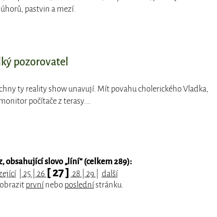
úhorů, pastvin a mezí.
lký pozorovatel
chny ty reality show unavují. Mít povahu cholerického Vladka,
monitor počítače z terasy.…
 obsahující slovo „
líní
“ (celkem 289):
[ 27 ]
ející
|
25
|
26
28
|
29
|
další
zobrazit
první
nebo
poslední
stránku.