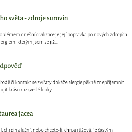
o světa - zdroje surovin
oblémem dnešní civilizace je její poptávka po nových zdrojích.
ergiem, kterým jsem se již…
 odpověď
řírodě či kontakt se zvířaty dokáže alergie pěkně znepříjemnit.
ujít krásu rozkvetlé louky…
taurea jacea
í, chrpina luční, nebo chcete-li, chrpa růžová, je častým