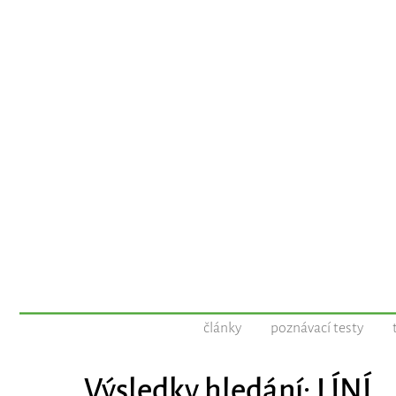
články
poznávací testy
Výsledky hledání: LÍNÍ