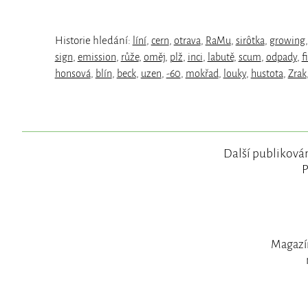
Historie hledání:
líní
,
cern
,
otrava
,
RaMu
,
sirôtka
,
growing
sign
,
emission
,
růže
,
oměj
,
plž
,
inci
,
labutě
,
scum
,
odpady
,
f
honsová
,
blín
,
beck
,
uzen
,
-60
,
mokřad
,
louky
,
hustota
,
Zrak
Další publikován
P
Magazín