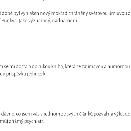
é době byl vyhlášen nový mokřad chráněný světovou úmluvou o
 Punkva. Jako významný, nadnárodní…
em se mi dostala do rukou kniha, která se zajímavou a humornou
ou příspěvku jedince k…
k dávno, co jsem vás v jednom ze svých článků pozval na výlet do
 můj známý psychiatr…