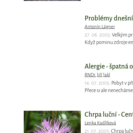
Problémy dnešníh
Antonín Lágner
27. 06. 2005
: Velkým pr
Když pominu zdroje en
Alergie - špatná
RNDr. Jiří Jakl
14. 07. 2005
: Pobyt v p
Přece si ale nenecháme 
Chrpa luční - Cen
Lenka Kadlíková
21. 07. 2005
: Chrpa lučn