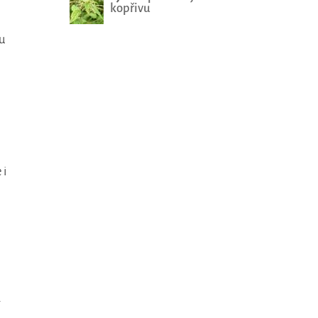
kopřivu
u
 i
ý