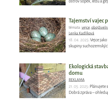
ostrov sopek, ledu a gej
Tajemství vajec p
témata:
vejce
,
obojživeln
Lenka Kadlíková
18. 04. 2025
: Vejce jak
skupiny suchozemských 
Ekologická stavba
domu
REKLAMA
21. 05. 2025
: Plánujete
Dobrá zpráva – ohledup