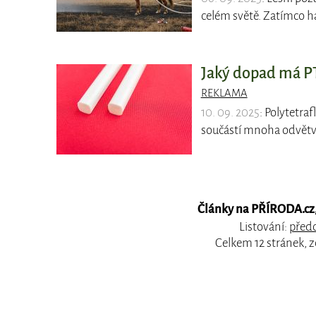
celém světě. Zatímco ha
Jaký dopad má PT
REKLAMA
10. 09. 2025
: Polytetra
součástí mnoha odvětví
Články na PŘÍRODA.cz, 
Listování:
předc
Celkem 12 stránek, 