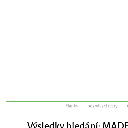
články
poznávací testy
Výsledky hledání: MAD