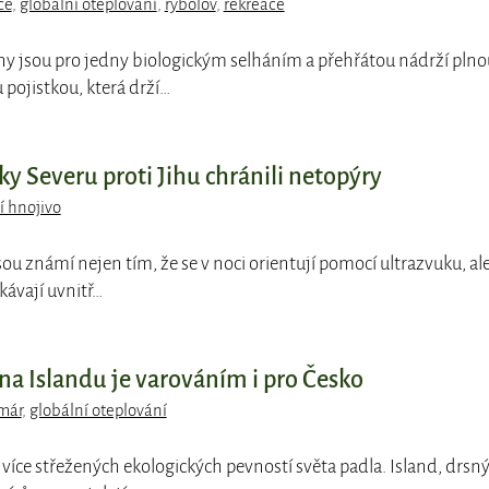
ce
,
globální oteplování
,
rybolov
,
rekreace
ny jsou pro jedny biologickým selháním a přehřátou nádrží plno
 pojistkou, která drží…
lky Severu proti Jihu chránili netopýry
í hnojivo
sou známí nejen tím, že se v noci orientují pomocí ultrazvuku, ale
kávají uvnitř…
a Islandu je varováním i pro Česko
már
,
globální oteplování
jvíce střežených ekologických pevností světa padla. Island, drsn