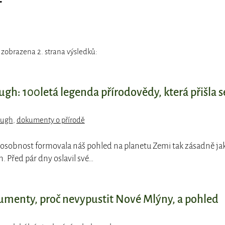
 zobrazena 2. strana výsledků:
gh: 100letá legenda přírodovědy, která přišla s
ough
,
dokumenty o přírodě
 osobnost formovala náš pohled na planetu Zemi tak zásadně ja
. Před pár dny oslavil své…
gumenty, proč nevypustit Nové Mlýny, a pohled