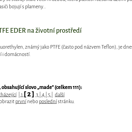
siči bojují s plameny…
FE EDER na životní prostředí
fluorethylen, známý jako PTFE (často pod názvem Teflon), je dne
 i domácností.
obsahující slovo „
made
“ (celkem 111):
[ 2 ]
házející
|
1
3
|
4
|
5
|
další
zobrazit
první
nebo
poslední
stránku.