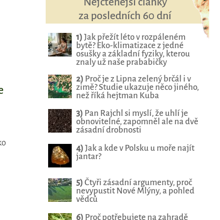
Nejčtenější články
za posledních 60 dní
1)
Jak přežít léto v rozpáleném
bytě? Eko-klimatizace z jedné
osušky a základní fyziky, kterou
znaly už naše prababičky
2)
Proč je z Lipna zelený brčál i v
zimě? Studie ukazuje něco jiného,
e
než říká hejtman Kuba
3)
Pan Rajchl si myslí, že uhlí je
obnovitelné, zapomněl ale na dvě
zásadní drobnosti
ko
4)
Jak a kde v Polsku u moře najít
jantar?
5)
Čtyři zásadní argumenty, proč
nevypustit Nové Mlýny, a pohled
vědců
6)
Proč potřebujete na zahradě