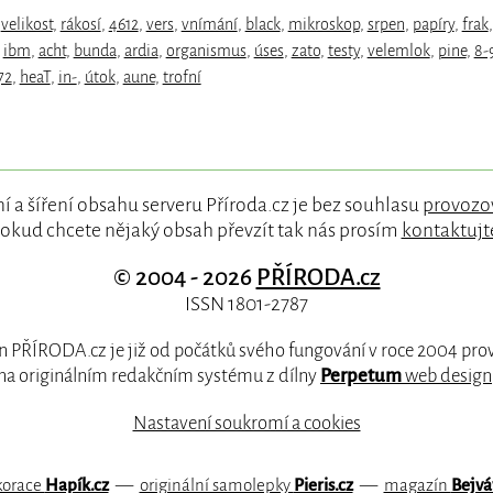
,
velikost
,
rákosí
,
4612
,
vers
,
vnímání
,
black
,
mikroskop
,
srpen
,
papíry
,
frak
,
,
ibm
,
acht
,
bunda
,
ardia
,
organismus
,
úses
,
zato
,
testy
,
velemlok
,
pine
,
8-
72
,
heaT
,
in-
,
útok
,
aune
,
trofní
í a šíření obsahu serveru Příroda.cz je bez souhlasu
provozo
okud chcete nějaký obsah převzít tak nás prosím
kontaktujt
© 2004 - 2026
PŘÍRODA.cz
ISSN 1801-2787
 PŘÍRODA.cz je již od počátků svého fungování v roce 2004 pr
na originálním redakčním systému z dílny
Perpetum
web design
Nastavení soukromí a cookies
korace
Hapík.cz
—
originální samolepky
Pieris.cz
—
magazín
Bejvá