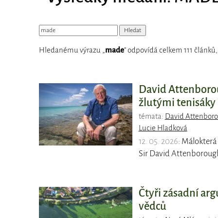
Hledanému výrazu „
made
“ odpovídá celkem 111 článků,
David Attenborou
žlutými tenisáky
témata:
David Attenbor
Lucie Hladková
12. 05. 2026
: Málokterá
Sir David Attenborough
Čtyři zásadní ar
vědců