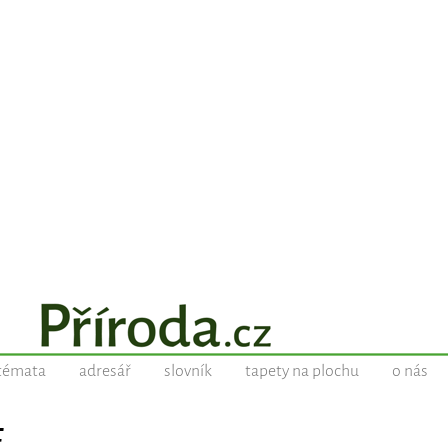
témata
adresář
slovník
tapety na plochu
o nás
E