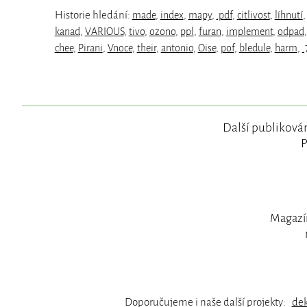
Historie hledání:
made
,
index
,
mapy
,
.pdf
,
citlivost
,
líhnutí
kanad
,
VARIOUS
,
tivo
,
ozono
,
ppl
,
furan
,
implement
,
odpad
chee
,
Pirani
,
Vnoce
,
their
,
antonio
,
Oise
,
pof
,
bledule
,
harm
,
.
Další publikován
P
Magazín
Doporučujeme i naše další projekty:
de