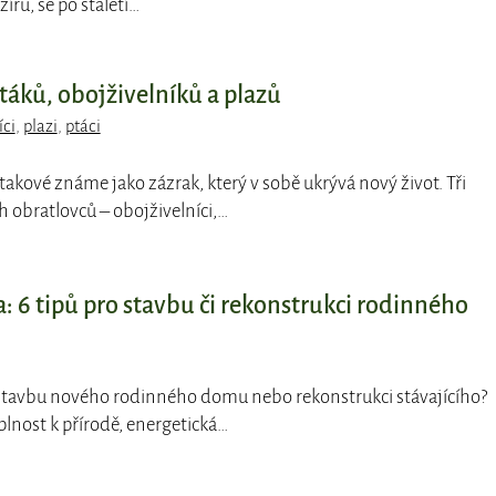
zírů, se po staletí…
táků, obojživelníků a plazů
íci
,
plazi
,
ptáci
o takové známe jako zázrak, který v sobě ukrývá nový život. Tři
obratlovců – obojživelníci,…
: 6 tipů pro stavbu či rekonstrukci rodinného
 stavbu nového rodinného domu nebo rekonstrukci stávajícího?
lnost k přírodě, energetická…