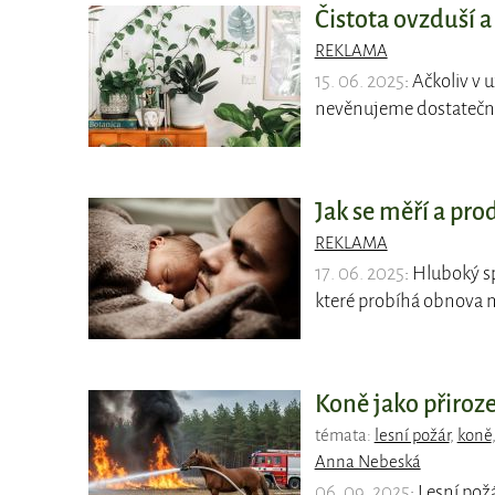
Čistota ovzduší a
REKLAMA
15. 06. 2025
: Ačkoliv v
nevěnujeme dostatečno
Jak se měří a pr
REKLAMA
17. 06. 2025
: Hluboký s
které probíhá obnova 
Koně jako přiroze
témata:
lesní požár
,
koně
Anna Nebeská
06. 09. 2025
: Lesní pož