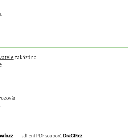
9
,
vatele
zakázáno.
e
.
ovozován
.
valo.cz
—
sdílení PDF souborů
DraGIF.cz