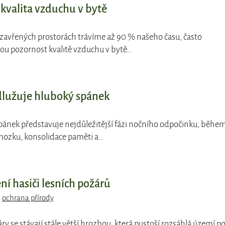
 kvalita vzduchu v bytě
 uzavřených prostorách trávíme až 90 % našeho času, často
u pozornost kvalitě vzduchu v bytě…
odlužuje hluboký spánek
pánek představuje nejdůležitější fázi nočního odpočinku, běhe
mozku, konsolidace paměti a…
ní hasiči lesních požárů
,
ochrana přírody
áry se stávají stále větší hrozbou, která pustoší rozsáhlá území p