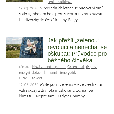
Lenka Kadlíková
13. 03. 2026
: V posledních letech se budování tůní
stalo symbolem boje proti suchu a snahy o návrat
biodiverzity do české krajiny. Bagry…
Jak přežít „zelenou“
revoluci a nenechat se
oškubat: Průvodce pro
běžného člověka
témata:
Nová zelená úsporám
,
Green deal
,
úspory
energií
,
dotace
,
komunitn íenergetika
Lucie Hladková
17. 03. 2026
: Máte pocit, že se na vás ze všech stran
valí zákazy a drahota maskovaná „ochranou
klimatu“? Nejste sami. Tady je upřímný…