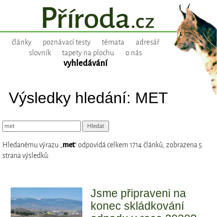
články
poznávací testy
témata
adresář
slovník
tapety na plochu
o nás
vyhledávání
Výsledky hledání: MET
Hledanému výrazu „
met
“ odpovídá celkem 1714 článků, zobrazena 5.
strana výsledků:
Jsme připraveni na
konec skládkování