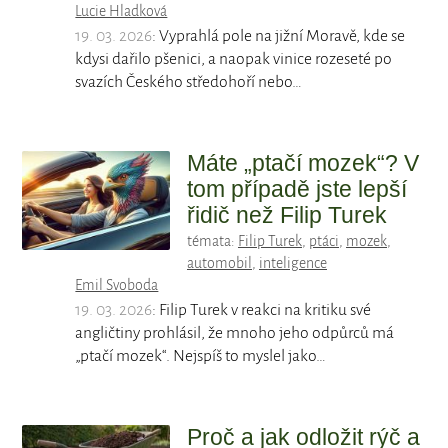
Lucie Hladková
19. 03. 2026
: Vyprahlá pole na jižní Moravě, kde se
kdysi dařilo pšenici, a naopak vinice rozeseté po
svazích Českého středohoří nebo…
Máte „ptačí mozek“? V
tom případě jste lepší
řidič než Filip Turek
témata:
Filip Turek
,
ptáci
,
mozek
,
automobil
,
inteligence
Emil Svoboda
19. 03. 2026
: Filip Turek v reakci na kritiku své
angličtiny prohlásil, že mnoho jeho odpůrců má
„ptačí mozek“. Nejspíš to myslel jako…
Proč a jak odložit rýč a