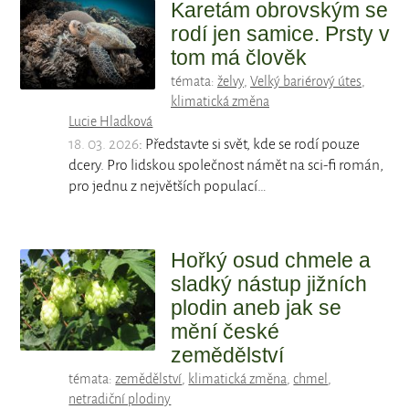
Karetám obrovským se
rodí jen samice. Prsty v
tom má člověk
témata:
želvy
,
Velký bariérový útes
,
klimatická změna
Lucie Hladková
18. 03. 2026
: Představte si svět, kde se rodí pouze
dcery. Pro lidskou společnost námět na sci-fi román,
pro jednu z největších populací…
Hořký osud chmele a
sladký nástup jižních
plodin aneb jak se
mění české
zemědělství
témata:
zemědělství
,
klimatická změna
,
chmel
,
netradiční plodiny