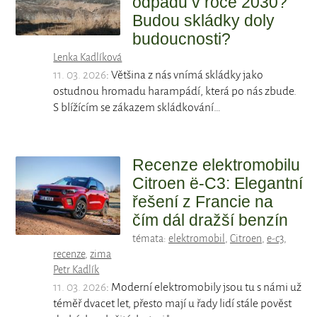
odpadu v roce 2030?
Budou skládky doly
budoucnosti?
Lenka Kadlíková
11. 03. 2026
: Většina z nás vnímá skládky jako
ostudnou hromadu harampádí, která po nás zbude.
S blížícím se zákazem skládkování…
Recenze elektromobilu
Citroen ë-C3: Elegantní
řešení z Francie na
čím dál dražší benzín
témata:
elektromobil
,
Citroen
,
e-c3
,
recenze
,
zima
Petr Kadlík
11. 03. 2026
: Moderní elektromobily jsou tu s námi už
téměř dvacet let, přesto mají u řady lidí stále pověst