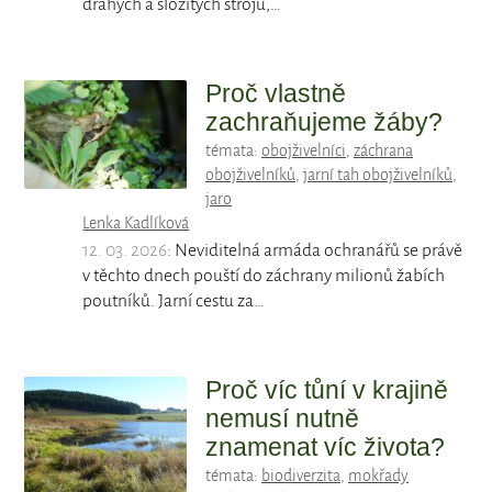
drahých a složitých strojů,…
Proč vlastně
zachraňujeme žáby?
témata:
obojživelníci
,
záchrana
obojživelníků
,
jarní tah obojživelníků
,
jaro
Lenka Kadlíková
12. 03. 2026
: Neviditelná armáda ochranářů se právě
v těchto dnech pouští do záchrany milionů žabích
poutníků. Jarní cestu za…
Proč víc tůní v krajině
nemusí nutně
znamenat víc života?
témata:
biodiverzita
,
mokřady