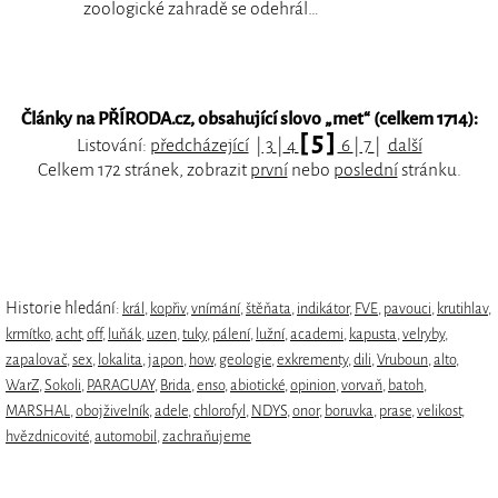
zoologické zahradě se odehrál…
Články na PŘÍRODA.cz, obsahující slovo „
met
“ (celkem 1714):
[ 5 ]
Listování:
předcházející
|
3
|
4
6
|
7
|
další
Celkem 172 stránek, zobrazit
první
nebo
poslední
stránku.
Historie hledání:
král
,
kopřiv
,
vnímání
,
štěňata
,
indikátor
,
FVE
,
pavouci
,
krutihlav
,
krmítko
,
acht
,
off
,
luňák
,
uzen
,
tuky
,
pálení
,
lužní
,
academi
,
kapusta
,
velryby
,
zapalovač
,
sex
,
lokalita
,
japon
,
how
,
geologie
,
exkrementy
,
dili
,
Vruboun
,
alto
,
WarZ
,
Sokoli
,
PARAGUAY
,
Brida
,
enso
,
abiotické
,
opinion
,
vorvaň
,
batoh
,
MARSHAL
,
obojživelník
,
adele
,
chlorofyl
,
NDYS
,
onor
,
boruvka
,
prase
,
velikost
,
hvězdnicovité
,
automobil
,
zachraňujeme