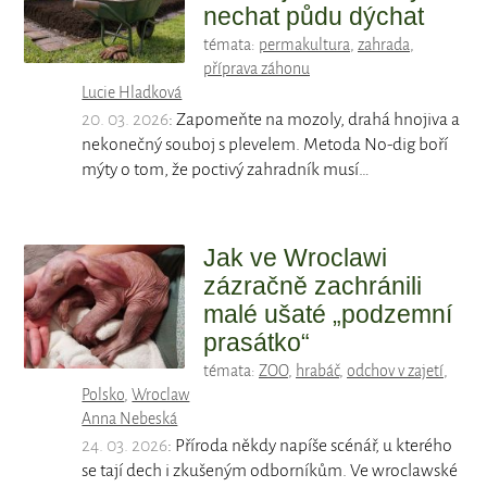
nechat půdu dýchat
témata:
permakultura
,
zahrada
,
příprava záhonu
Lucie Hladková
20. 03. 2026
: Zapomeňte na mozoly, drahá hnojiva a
nekonečný souboj s plevelem. Metoda No-dig boří
mýty o tom, že poctivý zahradník musí…
Jak ve Wroclawi
zázračně zachránili
malé ušaté „podzemní
prasátko“
témata:
ZOO
,
hrabáč
,
odchov v zajetí
,
Polsko
,
Wroclaw
Anna Nebeská
24. 03. 2026
: Příroda někdy napíše scénář, u kterého
se tají dech i zkušeným odborníkům. Ve wroclawské