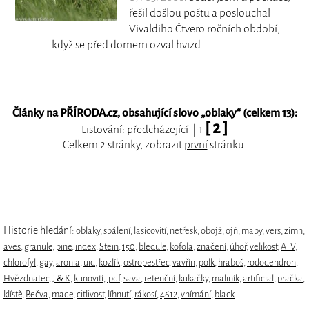
řešil došlou poštu a poslouchal
Vivaldiho Čtvero ročních období,
když se před domem ozval hvizd.…
Články na PŘÍRODA.cz, obsahující slovo „
oblaky
“ (celkem 13):
[ 2 ]
Listování:
předcházející
|
1
Celkem 2 stránky, zobrazit
první
stránku.
Historie hledání:
oblaky
,
spálení
,
lasicovití
,
netřesk
,
obojž
,
ojñ
,
mapy
,
vers
,
zimn
,
aves
,
granule
,
pine
,
index
,
Stein
,
150
,
bledule
,
kofola
,
značení
,
úhoř
,
velikost
,
ATV
,
chlorofyl
,
gay
,
aronia
,
uid
,
kozlík
,
ostropestřec
,
vavřín
,
polk
,
hraboš
,
rododendron
,
Hvězdnatec
,
J＆K
,
kunovití
,
.pdf
,
sava
,
retenční
,
kukačky
,
maliník
,
artificial
,
pračka
,
klístě
,
Bečva
,
made
,
citlivost
,
líhnutí
,
rákosí
,
4612
,
vnímání
,
black