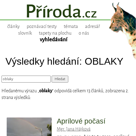
články
poznávací testy
témata
adresář
slovník
tapety na plochu
o nás
vyhledávání
Výsledky hledání: OBLAKY
Hledanému výrazu „
oblaky
“ odpovídá celkem 13 článků, zobrazena 2.
strana výsledků:
Aprílové počasí
Mgr. Jana Hájková