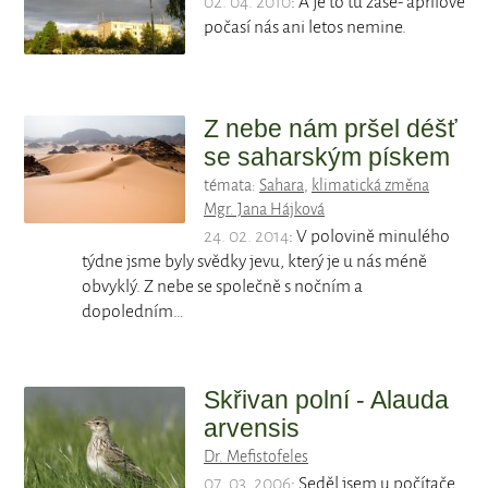
02. 04. 2010
: A je to tu zase- aprílové
počasí nás ani letos nemine.
Z nebe nám pršel déšť
se saharským pískem
témata:
Sahara
,
klimatická změna
Mgr. Jana Hájková
24. 02. 2014
: V polovině minulého
týdne jsme byly svědky jevu, který je u nás méně
obvyklý. Z nebe se společně s nočním a
dopoledním…
Skřivan polní - Alauda
arvensis
Dr. Mefistofeles
07. 03. 2006
: Seděl jsem u počítače,