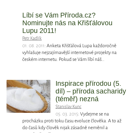
Líbí se Vám Příroda.cz?
Nominujte nás na Křišťálovou
Lupu 2011!
Petr Kadlík
01. 08. 2011
: Anketa Křišťálová Lupa každoročně
vyhlašuje nejzajímavější internetové projekty na
českém internetu. Pokud se Vám líbí náš…
Inspirace přírodou (5.
díl) – příroda sacharidy
(téměř) nezná
Stanislav Kunc
05. 03. 2015
: Vydejme se na
procházku proti toku času evoluce člověka. A to až
do časů kdy člověk nijak zásadně neměnil a