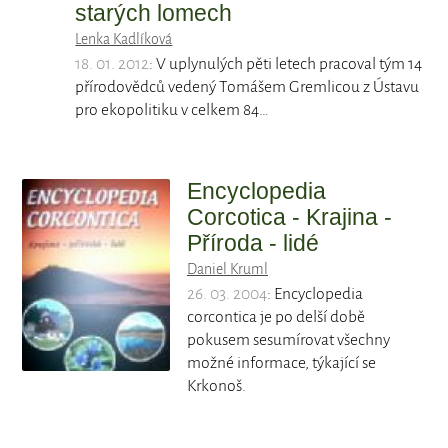
starých lomech
Lenka Kadlíková
18. 01. 2012
: V uplynulých pěti letech pracoval tým 14
přírodovědců vedený Tomášem Gremlicou z Ústavu
pro ekopolitiku v celkem 84…
Encyclopedia
Corcotica - Krajina -
Příroda - lidé
Daniel Kruml
26. 03. 2004
: Encyclopedia
corcontica je po delší době
pokusem sesumírovat všechny
možné informace, týkající se
Krkonoš.