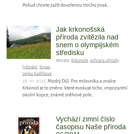
Pokud chcete zažít dovolenou trochu jinak,…
Jak krkonošská
příroda zvítězila nad
snem o olympijském
středisku
témata:
Krkonoše
,
ochrana přírody
,
lyžování
,
Krnap
Lenka Kadlíková
28. 10. 2025
: Modrý Důl. Pro milovníka a znalce
Krkonoš je to jméno, které evokuje ticho, impozantní
okolní kopce, známé sněhové pole…
Vychází zimní číslo
časopisu Naše příroda