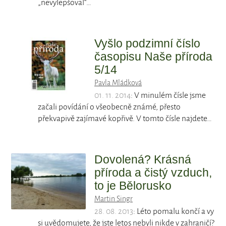
„nevylepšoval“…
Vyšlo podzimní číslo
časopisu Naše příroda
5/14
Pavla Mládková
01. 11. 2014
: V minulém čísle jsme
začali povídání o všeobecně známé, přesto
překvapivě zajímavé kopřivě. V tomto čísle najdete…
Dovolená? Krásná
příroda a čistý vzduch,
to je Bělorusko
Martin Singr
28. 08. 2013
: Léto pomalu končí a vy
si uvědomujete, že jste letos nebyli nikde v zahraničí?