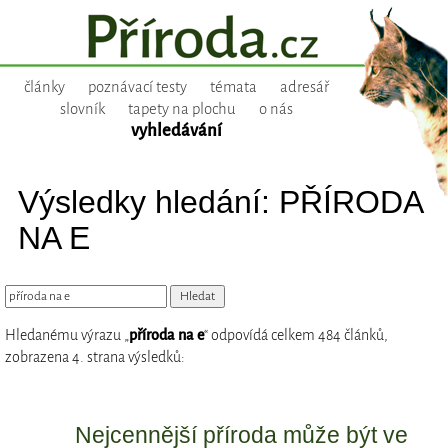
články
poznávací testy
témata
adresář
slovník
tapety na plochu
o nás
vyhledávání
Výsledky hledání: PŘÍRODA
NA E
Hledanému výrazu „
příroda na e
“ odpovídá celkem 484 článků,
zobrazena 4. strana výsledků:
Nejcennější příroda může být ve