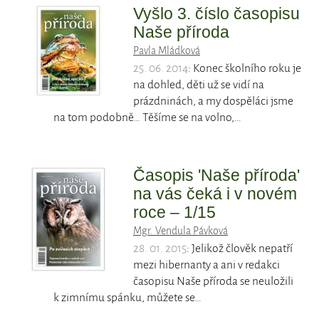
Vyšlo 3. číslo časopisu
Naše příroda
Pavla Mládková
25. 06. 2014
: Konec školního roku je
na dohled, děti už se vidí na
prázdninách, a my dospěláci jsme
na tom podobně… Těšíme se na volno,…
Časopis 'Naše příroda'
na vás čeká i v novém
roce – 1/15
Mgr. Vendula Pávková
28. 01. 2015
: Jelikož člověk nepatří
mezi hibernanty a ani v redakci
časopisu Naše příroda se neuložili
k zimnímu spánku, můžete se…