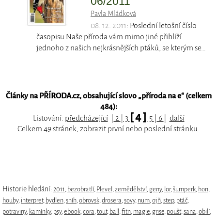
06/2011
Pavla Mládková
08. 12. 2011
: Poslední letošní číslo
časopisu Naše příroda vám mimo jiné přiblíží
jednoho z našich nejkrásnějších ptáků, se kterým se…
Články na PŘÍRODA.cz, obsahující slovo „
příroda na e
“ (celkem
484):
[ 4 ]
Listování:
předcházející
|
2
|
3
5
|
6
|
další
Celkem 49 stránek, zobrazit
první
nebo
poslední
stránku.
Historie hledání:
2011
,
bezobratlí
,
Plevel
,
zemědělství
,
geny
,
lor
,
šumperk
,
hon
,
houby
,
interpret
,
bydlen
,
sníh
,
obrovsk
,
drosera
,
sovy
,
num
,
ojñ
,
step
,
ptáč
,
potraviny
,
kamínky
,
psy
,
ebook
,
cora
,
tout
,
ball
,
fitn
,
magie
,
grise
,
poušť
,
sana
,
obilí
,