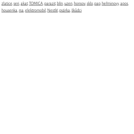
zlatice
,
seri
,
akat
,
TOMICA
,
parazit
,
blín
,
uzen
,
honsov
,
sklo
,
pap
,
heřminovy
,
apos
,
housenka
,
rsa
,
elektromobil
,
Nestlé
,
psárka
,
škůdci