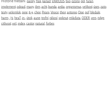
Historie hledání:
papíry
,
frak
,
kanad
,
VARIOUS
,
tivo
,
ozono
,
ppl
,
furan
,
implement
,
odpad
,
mapy
,
ibm
,
acht
,
bunda
,
ardia
,
organismus
,
velikost
,
úses
,
zato
,
testy
,
velemlok
,
pine
,
8-9
,
chee
,
Pirani
,
Vnoce
,
their
,
antonio
,
Oise
,
pof
,
bledule
,
harm
,
.72
,
heaT
,
in-
,
útok
,
aune
,
trofní
,
rákosí
,
spiknut
,
mláďata
,
ODER
,
vers
,
ridge
,
citlivost
,
veš
,
index
,
castor
,
natural
,
forbes