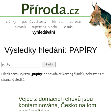
články
poznávací testy
témata
adresář
slovník
tapety na plochu
o nás
vyhledávání
Výsledky hledání: PAPÍRY
Hledanému výrazu „
papíry
“ odpovídá celkem 15 článků, zobrazena 2.
strana výsledků:
Vejce z domácích chovů jsou
kontaminována, Česko na tom