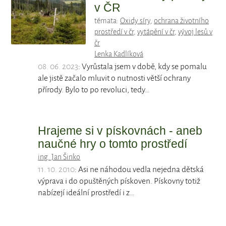
v ČR
témata:
Oxidy síry
,
ochrana životního
prostředí v čr
,
vytápění v čr
,
vývoj lesů v
čr
Lenka Kadlíková
08. 06. 2023
: Vyrůstala jsem v době, kdy se pomalu
ale jistě začalo mluvit o nutnosti větší ochrany
přírody. Bylo to po revoluci, tedy…
Hrajeme si v pískovnách - aneb
naučné hry o tomto prostředí
ing. Jan Šinko
11. 10. 2010
: Asi ne náhodou vedla nejedna dětská
výprava i do opuštěných pískoven. Pískovny totiž
nabízejí ideální prostředí i z…