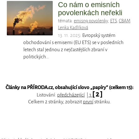
Co nám o emisních
povolenkách neřekli
témata:
emisn9 povolenky
,
ETS
,
CBAM
Lenka Kadlíková
13. 11. 2025
: Evropský systém
obchodování s emisemi (EU ETS) se v posledních
letech stal jednou z nejčastějších zbraní v
politických…
Články na PŘÍRODA.cz, obsahující slovo „
papíry
“ (celkem 15):
[ 2 ]
Listování:
předcházející
|
1
Celkem 2 stránky, zobrazit
první
stránku.