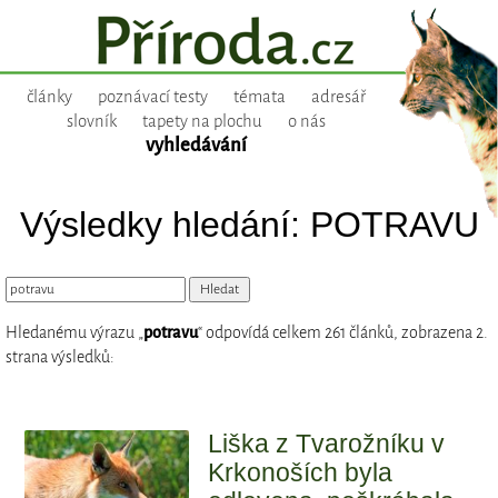
články
poznávací testy
témata
adresář
slovník
tapety na plochu
o nás
vyhledávání
Výsledky hledání: POTRAVU
Hledanému výrazu „
potravu
“ odpovídá celkem 261 článků, zobrazena 2.
strana výsledků:
Liška z Tvarožníku v
Krkonoších byla