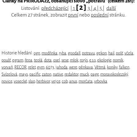
Články na PŘÍRODA.cz, obsahující slovo „
potravu
“ (celkem 261):
[ 2 ]
Listování:
předcházející
|
1
3
|
4
|
5
|
další
Celkem 27 stránek, zobrazit
první
nebo
poslední
stránku.
Historie hledání:
ogn
,
modřinka
,
ryba
,
goodall
,
potravu
,
gekon
,
hail
,
pošť
,
včela
,
poušť
,
egram
,
řepa
,
teplá
,
dota
,
osel
,
sese
,
mlok
,
rorýs
,
e s s
,
ekologie
,
norník
,
vorvaň
,
RECOR
,
relet
,
gym
,
6073
,
jahoda
,
were
,
pěnkava
,
Větrná
,
koniky
,
falken
,
Svízelová
,
mays
,
pacific
,
zaton
,
native
,
redaktor
,
muck
,
page
,
moravskoslezský
,
novice
,
vosecké
,
slap
,
herbivor
,
vejce
,
cob
,
anus
,
morčata
,
vrbovka