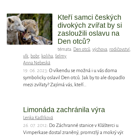
Kteří samci českých
divokých zvířat by si
zasloužili oslavu na
Den otců?
témata:
Den otců
,
výchova
,
rodičovství
,
vlk
,
bobr
,
koliha
,
šelmy
Anna Nebeská
19. 06. 2023
: O víkendu se možná i u vás doma
symbolicky oslavil Den otců. Jak by to ale dopadlo
mezi zvířaty? Zajímá vás, kteří…
Limonáda zachránila výra
Lenka Kadlíková
26. 07. 2012
: Do Záchranné stanice v Klášterci u
Vimperkase dostal zraněný, promrzlý a mokrý výr.