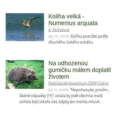
Koliha velká -
Numenius arquata
A. Kolbabová
05. 10. 2006
: Kolihu poznáte podle
dlouhého úzkého zobáku.
Na odhozenou
gumičku málem doplatil
životem
Podblanické ekocentrum ČSOP Vlašim
22. 11. 2006
: "Nepohazujte, prosím,
žádné odpadky (!!!)", volala by jistě všechna malá
zvířata žijící okolo nás, kdyby jen mohla mluvit.…