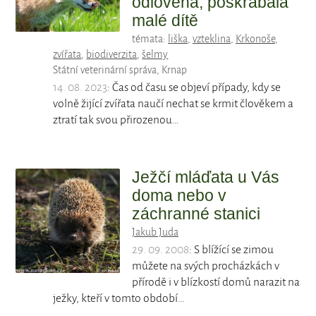
odlovena, poškrábala
malé dítě
témata:
liška
,
vzteklina
,
Krkonoše
,
zvířata
,
biodiverzita
,
šelmy
Státní veterinární správa, Krnap
14. 08. 2023
: Čas od času se objeví případy, kdy se
volně žijící zvířata naučí nechat se krmit člověkem a
ztratí tak svou přirozenou…
Ježčí mláďata u Vás
doma nebo v
záchranné stanici
Jakub Juda
29. 09. 2008
: S blížící se zimou
můžete na svých procházkách v
přírodě i v blízkostí domů narazit na
ježky, kteří v tomto období…