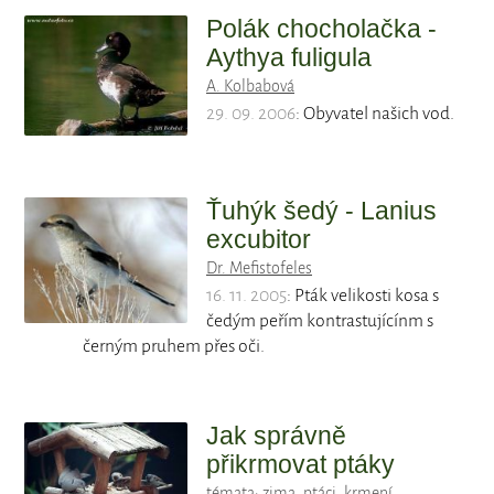
Polák chocholačka -
Aythya fuligula
A. Kolbabová
29. 09. 2006
: Obyvatel našich vod.
Ťuhýk šedý - Lanius
excubitor
Dr. Mefistofeles
16. 11. 2005
: Pták velikosti kosa s
čedým peřím kontrastujícínm s
černým pruhem přes oči.
Jak správně
přikrmovat ptáky
témata:
zima
,
ptáci
,
krmení