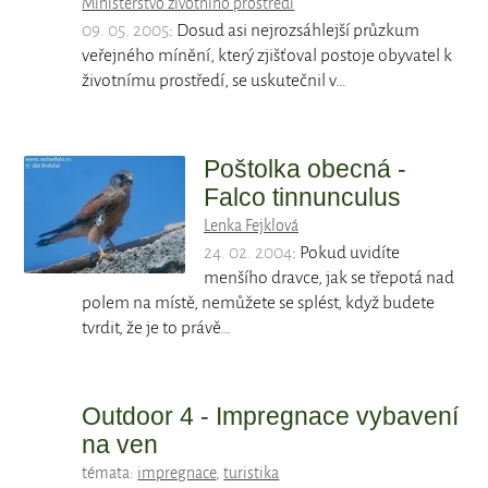
Ministerstvo životního prostředí
09. 05. 2005
: Dosud asi nejrozsáhlejší průzkum
veřejného mínění, který zjišťoval postoje obyvatel k
životnímu prostředí, se uskutečnil v…
Poštolka obecná -
Falco tinnunculus
Lenka Fejklová
24. 02. 2004
: Pokud uvidíte
menšího dravce, jak se třepotá nad
polem na místě, nemůžete se splést, když budete
tvrdit, že je to právě…
Outdoor 4 - Impregnace vybavení
na ven
témata:
impregnace
,
turistika