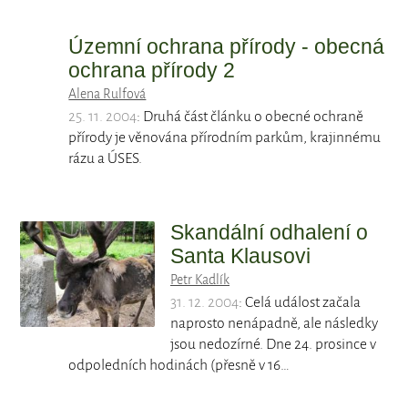
Územní ochrana přírody - obecná
ochrana přírody 2
Alena Rulfová
25. 11. 2004
: Druhá část článku o obecné ochraně
přírody je věnována přírodním parkům, krajinnému
rázu a ÚSES.
Skandální odhalení o
Santa Klausovi
Petr Kadlík
31. 12. 2004
: Celá událost začala
naprosto nenápadně, ale následky
jsou nedozírné. Dne 24. prosince v
odpoledních hodinách (přesně v 16…