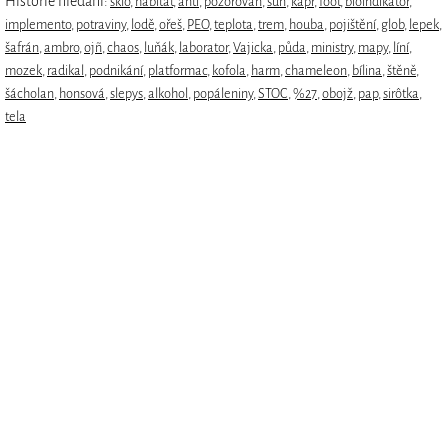
Historie hledání:
sklo
,
habitat
,
anti
,
pozorovan
,
sun
,
kapr
,
foot
,
bioindikátor
,
implemento
,
potraviny
,
lodě
,
ořeš
,
PEO
,
teplota
,
trem
,
houba
,
pojištění
,
glob
,
lepek
,
šafrán
,
ambro
,
ojñ
,
chaos
,
luňák
,
laborator
,
Vajicka
,
půda
,
ministry
,
mapy
,
líní
,
mozek
,
radikal
,
podnikání
,
platformac
,
kofola
,
harm
,
chameleon
,
bílina
,
štěně
,
šácholan
,
honsová
,
slepys
,
alkohol
,
popáleniny
,
STOC
,
%27
,
obojž
,
pap
,
sirôtka
,
tela