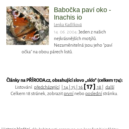
Babočka paví oko -
Inachis io
Lenka Kadlíková
14. 06. 2004
: Jeden z našich
nejkrásnějších motýlů.
Nezaměnitelná jsou jeho "paví
očka" na obou párech listů.
Články na PŘÍRODA.cz, obsahující slovo „
sklo
“ (celkem 174):
[ 17 ]
Listování:
předcházející
|
14
|
15
|
16
18
|
další
Celkem 18 stránek, zobrazit
první
nebo
poslední
stránku.