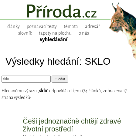
články
poznávací testy
témata
adresář
slovník
tapety na plochu
o nás
vyhledávání
Výsledky hledání: SKLO
Hledanému výrazu „
sklo
“ odpovídá celkem 174 článků, zobrazena 17.
strana výsledků:
Češi jednoznačně chtějí zdravé
životní prostředí