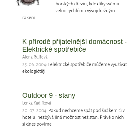
horských dřevin, kde díky svému
velmi rychlému vývoji každým
rokem…
K přírodě přijatelnější domácnost -
Elektrické spotřebiče
Alena Rulfová
25. 06. 2004
: I elektrické spotřebiče můžeme využívat
ekologičtěji
Outdoor 9 - stany
Lenka Kadlíková
20. 07. 2004
: Pokud nechceme spát pod širákem či v
hotelu, nezbývá jiná možnost než stan. Právě o nich
si dnes povíme.