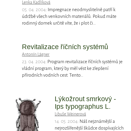
Lenka Kadlíková
05. 04. 2004
: Impregnace neodmyslitelně patří k
údržbě všech venkovních materiálů. Pokud máte
rodinný domek určitě víte, že i plot či…
Revitalizace říčních systémů
Antonín Lágner
23. 04. 2004
: Program revitalizace říčních systémů je
vládní program, který by měl vést ke zlepšení
přírodních vodních cest. Tento…
Lýkožrout smrkový -
Ips typographus L.
Libuše Weinerová
14. 05. 2004
: Náš nejznámější a
nejrozšířenější škůdce dospívajících