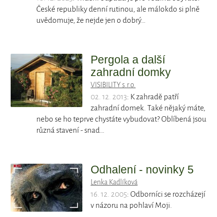
České republiky denní rutinou, ale málokdo si plně
uvědomuje, že nejde jen o dobrý…
Pergola a další
zahradní domky
VISIBILITY s.r.o.
02. 12. 2013
: K zahradě patří
zahradní domek. Také nějaký máte,
nebo se ho teprve chystáte vybudovat? Oblíbená jsou
různá stavení - snad…
Odhalení - novinky 5
Lenka Kadlíková
16. 12. 2005
: Odborníci se rozcházejí
v názoru na pohlaví Moji.