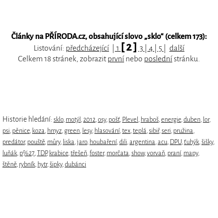
Články na PŘÍRODA.cz, obsahující slovo „
sklo
“ (celkem 173):
[ 2 ]
Listování:
předcházející
|
1
3
|
4
|
5
|
další
Celkem 18 stránek, zobrazit
první
nebo
poslední
stránku.
Historie hledání:
sklo
,
motýl
,
2012
,
osy
,
pošť
,
Plevel
,
hraboš
,
energie
,
duben
,
lor
,
psi
,
pěnice
,
koza
,
hmyz
,
green
,
lesy
,
hlasování
,
tex
,
teplá
,
sibiř
,
seri
,
pružina
,
predátor
,
pouště
,
můry
,
liska
,
jaro
,
houbaření
,
dili
,
argentina
,
acu
,
DPU
,
ťuhýk
,
šišky
,
luňák
,
p%27
,
TDP
,
krabice
,
třešeň
,
foster
,
morčata
,
show
,
vorvaň
,
praní
,
mapy
,
štěně
,
rybník
,
hytr
,
šipky
,
dubánci