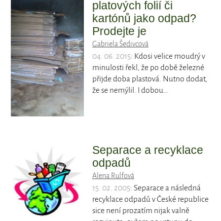
platových folií či
kartónů jako odpad?
Prodejte je
Gabriela Šedivcová
04. 06. 2015
: Kdosi velice moudrý v
minulosti řekl, že po době železné
přijde doba plastová. Nutno dodat,
že se nemýlil. I dobou…
Separace a recyklace
odpadů
Alena Rulfová
15. 02. 2005
: Separace a následná
recyklace odpadů v České republice
sice není prozatím nijak valně