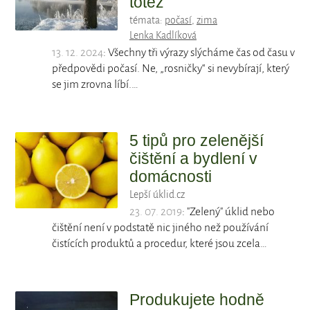
totéž
témata:
počasí
,
zima
Lenka Kadlíková
13. 12. 2024
: Všechny tři výrazy slýcháme čas od času v
předpovědi počasí. Ne, „rosničky“ si nevybírají, který
se jim zrovna líbí.…
5 tipů pro zelenější
čištění a bydlení v
domácnosti
Lepší úklid.cz
23. 07. 2019
: "Zelený" úklid nebo
čištění není v podstatě nic jiného než používání
čistících produktů a procedur, které jsou zcela…
Produkujete hodně