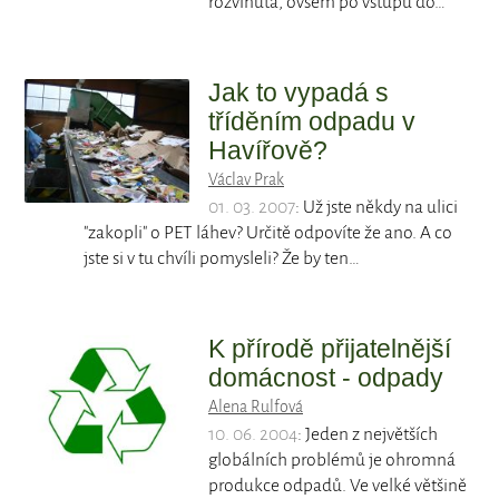
rozvinuta, ovšem po vstupu do…
Jak to vypadá s
tříděním odpadu v
Havířově?
Václav Prak
01. 03. 2007
: Už jste někdy na ulici
"zakopli" o PET láhev? Určitě odpovíte že ano. A co
jste si v tu chvíli pomysleli? Že by ten…
K přírodě přijatelnější
domácnost - odpady
Alena Rulfová
10. 06. 2004
: Jeden z největších
globálních problémů je ohromná
produkce odpadů. Ve velké většině