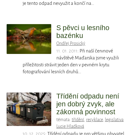
je tento odpad nevyužit a končí na…
S pěvci u lesního
bazénku
Ondřej Prosický
11. 01. 2011
: Při naší červnové
návštěvě Maďarska jsme využili
příležitosti strávit jeden den v pevném krytu
fotografování lesních druhů…
Třídění odpadu není
jen dobrý zvyk, ale
zákonná povinnost
témata:
třídění
,
recyklace
,
legislativa
Lucie Hladková
10. 12. 2025
: Třídění odpadu je pro většinu obyvatel