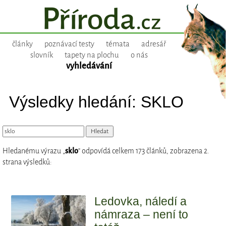
články
poznávací testy
témata
adresář
slovník
tapety na plochu
o nás
vyhledávání
Výsledky hledání: SKLO
Hledanému výrazu „
sklo
“ odpovídá celkem 173 článků, zobrazena 2.
strana výsledků:
Ledovka, náledí a
námraza – není to