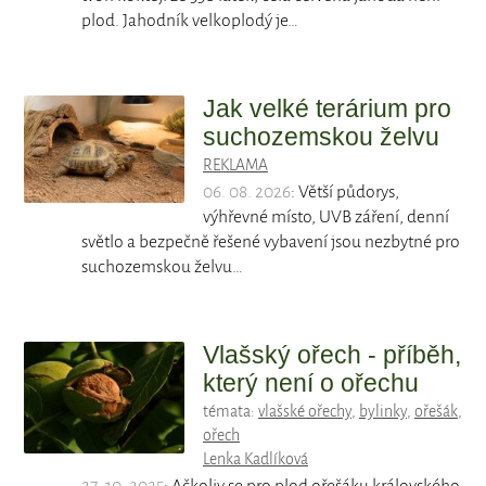
plod. Jahodník velkoplodý je…
Jak velké terárium pro
suchozemskou želvu
REKLAMA
06. 08. 2026
: Větší půdorys,
výhřevné místo, UVB záření, denní
světlo a bezpečně řešené vybavení jsou nezbytné pro
suchozemskou želvu…
Vlašský ořech - příběh,
který není o ořechu
témata:
vlašské ořechy
,
bylinky
,
ořešák
,
ořech
Lenka Kadlíková