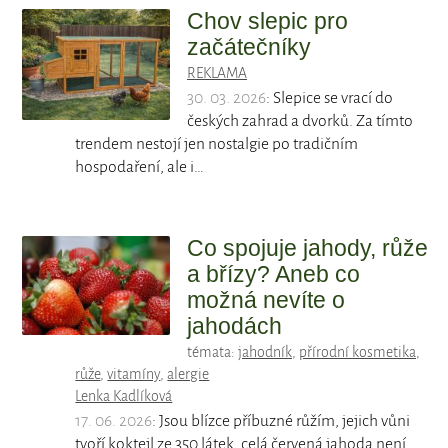
Chov slepic pro
začátečníky
REKLAMA
30. 03. 2026
: Slepice se vrací do
českých zahrad a dvorků. Za tímto
trendem nestojí jen nostalgie po tradičním
hospodaření, ale i…
Co spojuje jahody, růže
a břízy? Aneb co
možná nevíte o
jahodách
témata:
jahodník
,
přírodní kosmetika
,
růže
,
vitamíny
,
alergie
Lenka Kadlíková
17. 06. 2026
: Jsou blízce příbuzné růžím, jejich vůni
tvoří koktejl ze 350 látek, celá červená jahoda není