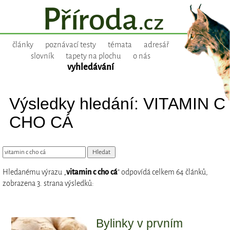
články
poznávací testy
témata
adresář
slovník
tapety na plochu
o nás
vyhledávání
Výsledky hledání: VITAMIN C
CHO CÁ
Hledanému výrazu „
vitamin c cho cá
“ odpovídá celkem 64 článků,
zobrazena 3. strana výsledků:
Bylinky v prvním