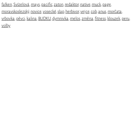
falken
,
Svízelová
,
mays
,
pacific
,
zaton
,
redaktor
,
native
,
muck
,
page
,
moravskoslezský
,
novice
,
vosecké
,
slap
,
herbivor
,
vejce
,
cob
,
anus
,
morčata
,
vrbovka
,
pěvci
,
kalina
,
BUDKU
,
dymnivka
,
melos
,
změna
,
fitness
,
klouzek
,
peru
,
volby