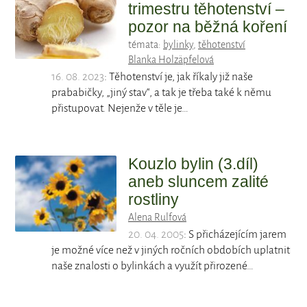
trimestru těhotenství –
pozor na běžná koření
témata:
bylinky
,
těhotenství
Blanka Holzäpfelová
16. 08. 2023
: Těhotenství je, jak říkaly již naše
prababičky, „jiný stav“, a tak je třeba také k němu
přistupovat. Nejenže v těle je…
Kouzlo bylin (3.díl)
aneb sluncem zalité
rostliny
Alena Rulfová
20. 04. 2005
: S přicházejícím jarem
je možné více než v jiných ročních obdobích uplatnit
naše znalosti o bylinkách a využít přirozené…