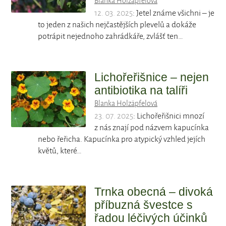
Blanka Holzäpfelová
12. 03. 2025
: Jetel známe všichni – je
to jeden z našich nejčastějších plevelů a dokáže
potrápit nejednoho zahrádkáře, zvlášť ten…
Lichořeřišnice – nejen
antibiotika na talíři
Blanka Holzäpfelová
23. 07. 2025
: Lichořeřišnici mnozí
z nás znají pod názvem kapucínka
nebo řeřicha. Kapucínka pro atypický vzhled jejích
květů, které…
Trnka obecná – divoká
příbuzná švestce s
řadou léčivých účinků