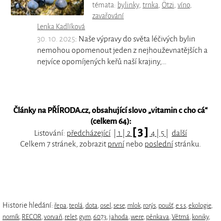
témata:
bylinky
,
trnka
,
Ötzi
,
víno
,
zavařování
Lenka Kadlíková
30. 10. 2025
: Naše výpravy do světa léčivých bylin
nemohou opomenout jeden z nejhouževnatějších a
nejvíce opomíjených keřů naší krajiny,…
Články na PŘÍRODA.cz, obsahující slovo „
vitamin c cho cá
“
(celkem 64):
[ 3 ]
Listování:
předcházející
|
1
|
2
4
|
5
|
další
Celkem 7 stránek, zobrazit
první
nebo
poslední
stránku.
Historie hledání:
řepa
,
teplá
,
dota
,
osel
,
sese
,
mlok
,
rorýs
,
poušť
,
e s s
,
ekologie
,
norník
,
RECOR
,
vorvaň
,
relet
,
gym
,
6073
,
jahoda
,
were
,
pěnkava
,
Větrná
,
koniky
,