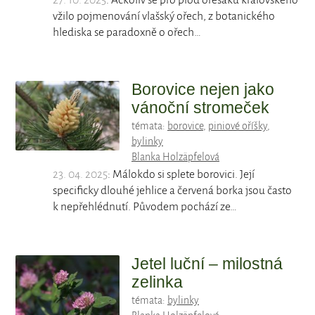
27. 10. 2025
: Ačkoliv se pro plod ořešáku královského
vžilo pojmenování vlašský ořech, z botanického
hlediska se paradoxně o ořech…
Borovice nejen jako
vánoční stromeček
témata:
borovice
,
piniové oříšky
,
bylinky
Blanka Holzäpfelová
23. 04. 2025
: Málokdo si splete borovici. Její
specificky dlouhé jehlice a červená borka jsou často
k nepřehlédnutí. Původem pochází ze…
Jetel luční – milostná
zelinka
témata:
bylinky