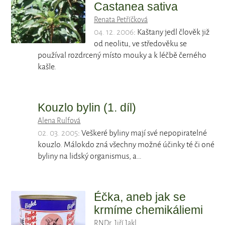
Castanea sativa
Renata Petříčková
04. 12. 2006
: Kaštany jedl člověk již
od neolitu, ve středověku se
používal rozdrcený místo mouky a k léčbě černého
kašle.
Kouzlo bylin (1. díl)
Alena Rulfová
02. 03. 2005
: Veškeré byliny mají své nepopiratelné
kouzlo. Málokdo zná všechny možné účinky té či oné
byliny na lidský organismus, a…
Éčka, aneb jak se
krmíme chemikáliemi
RNDr. Jiří Jakl