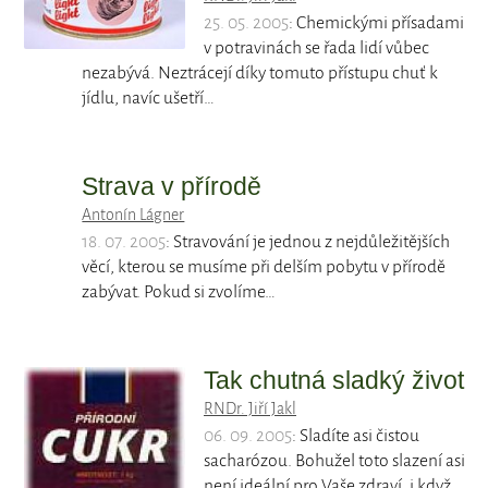
25. 05. 2005
: Chemickými přísadami
v potravinách se řada lidí vůbec
nezabývá. Neztrácejí díky tomuto přístupu chuť k
jídlu, navíc ušetří…
Strava v přírodě
Antonín Lágner
18. 07. 2005
: Stravování je jednou z nejdůležitějších
věcí, kterou se musíme při delším pobytu v přírodě
zabývat. Pokud si zvolíme…
Tak chutná sladký život
RNDr. Jiří Jakl
06. 09. 2005
: Sladíte asi čistou
sacharózou. Bohužel toto slazení asi
není ideální pro Vaše zdraví, i když