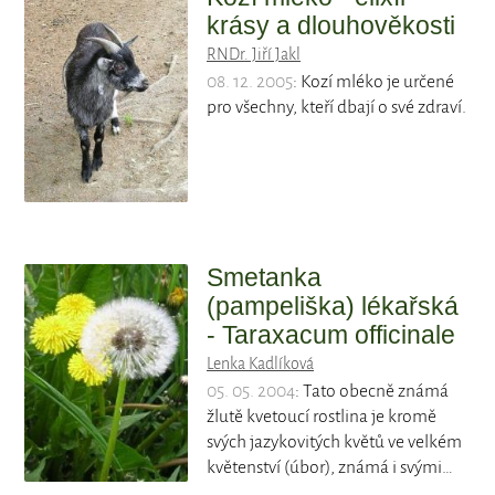
krásy a dlouhověkosti
RNDr. Jiří Jakl
08. 12. 2005
: Kozí mléko je určené
pro všechny, kteří dbají o své zdraví.
Smetanka
(pampeliška) lékařská
- Taraxacum officinale
Lenka Kadlíková
05. 05. 2004
: Tato obecně známá
žlutě kvetoucí rostlina je kromě
svých jazykovitých květů ve velkém
květenství (úbor), známá i svými…