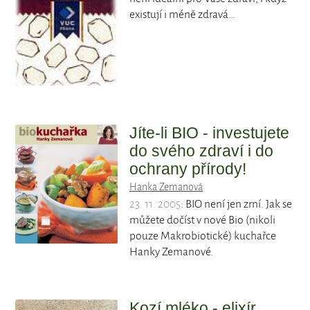
existují i méně zdravá…
Jíte-li BIO - investujete
do svého zdraví i do
ochrany přírody!
Hanka Zemanová
23. 11. 2005
: BIO není jen zrní. Jak se
můžete dočíst v nové Bio (nikoli
pouze Makrobiotické) kuchařce
Hanky Zemanové.
Kozí mléko - elixír