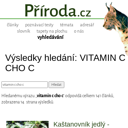
články
poznávací testy
témata
adresář
slovník
tapety na plochu
o nás
vyhledávání
Výsledky hledání: VITAMIN C
CHO C
Hledanému výrazu „
vitamin c cho c
“ odpovídá celkem 141 článků,
zobrazena 14. strana výsledků:
Kaštanovník jedlý -