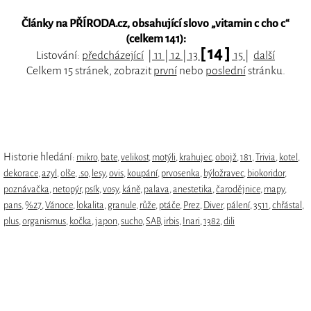
Články na PŘÍRODA.cz, obsahující slovo „
vitamin c cho c
“
(celkem 141):
[ 14 ]
Listování:
předcházející
|
11
|
12
|
13
15
|
další
Celkem 15 stránek, zobrazit
první
nebo
poslední
stránku.
Historie hledání:
mikro
,
bate
,
velikost
,
motýli
,
krahujec
,
obojž
,
181
,
Trivia
,
kotel
,
dekorace
,
azyl
,
olše
,
.so
,
lesy
,
ovis
,
koupání
,
prvosenka
,
býložravec
,
biokoridor
,
poznávačka
,
netopýr
,
psík
,
vosy
,
káně
,
palava
,
anestetika
,
čarodějnice
,
mapy
,
pans
,
%27
,
Vánoce
,
lokalita
,
granule
,
růže
,
ptáče
,
Prez
,
Diver
,
pálení
,
3511
,
chřástal
,
plus
,
organismus
,
kočka
,
japon
,
sucho
,
SAB
,
irbis
,
Inari
,
1382
,
dili