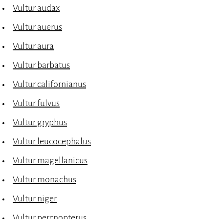
Vultur audax
Vultur auerus
Vultur aura
Vultur barbatus
Vultur californianus
Vultur fulvus
Vultur gryphus
Vultur leucocephalus
Vultur magellanicus
Vultur monachus
Vultur niger
Vultur percnopterus