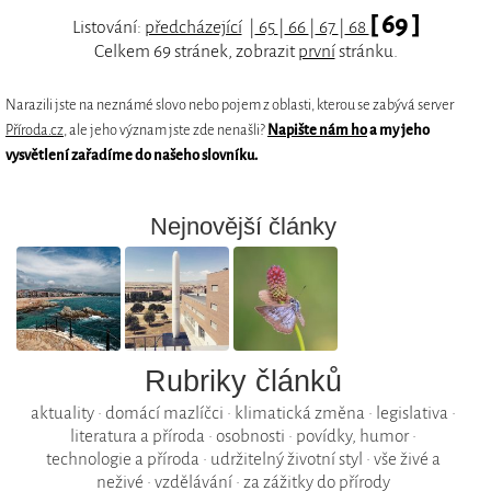
[ 69 ]
Listování:
předcházející
|
65
|
66
|
67
|
68
Celkem 69 stránek, zobrazit
první
stránku.
Narazili jste na neznámé slovo nebo pojem z oblasti, kterou se zabývá server
Příroda.cz
, ale jeho význam jste zde nenašli?
Napište nám ho
a my jeho
vysvětlení zařadíme do našeho slovníku.
Nejnovější články
Rubriky článků
aktuality
•
domácí mazlíčci
•
klimatická změna
•
legislativa
•
literatura a příroda
•
osobnosti
•
povídky, humor
•
technologie a příroda
•
udržitelný životní styl
•
vše živé a
neživé
•
vzdělávání
•
za zážitky do přírody