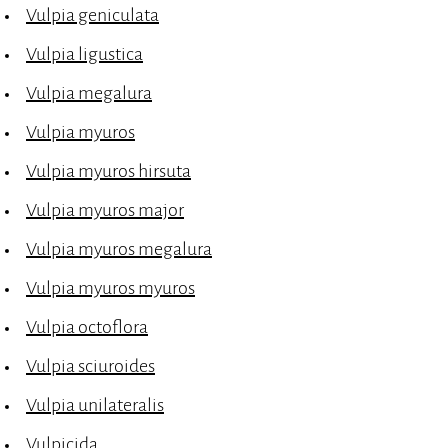
Vulpia geniculata
Vulpia ligustica
Vulpia megalura
Vulpia myuros
Vulpia myuros hirsuta
Vulpia myuros major
Vulpia myuros megalura
Vulpia myuros myuros
Vulpia octoflora
Vulpia sciuroides
Vulpia unilateralis
Vulpicida