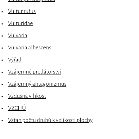
Vultur rufus
Vulturidae
Vulvaria
Vulvaria albescens
Výřad
Vzájemné predátorství
Vzájemný antagonizmus
Vzdušná vlhkost
VZCHÚ
Vztah počtu druhů k velikosti plochy