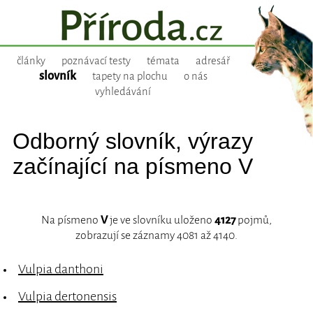
články
poznávací testy
témata
adresář
slovník
tapety na plochu
o nás
vyhledávání
Odborný slovník, výrazy
začínající na písmeno V
Na písmeno
V
je ve slovníku uloženo
4127
pojmů,
zobrazují se záznamy 4081 až 4140.
Vulpia danthoni
Vulpia dertonensis