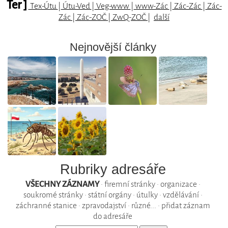
Ter ]
Tex-Útu
|
Útu-Ved
|
Veg-www
|
www-Zác
|
Zác-Zác
|
Zác-
Zác
|
Zác-ZOČ
|
ZwQ-ZOČ
|
další
Nejnovější články
Rubriky adresáře
VŠECHNY ZÁZNAMY
•
firemní stránky
•
organizace
•
soukromé stránky
•
státní orgány
•
útulky
•
vzdělávání
•
záchranné stanice
•
zpravodajství
•
různé...
•
přidat záznam
do adresáře