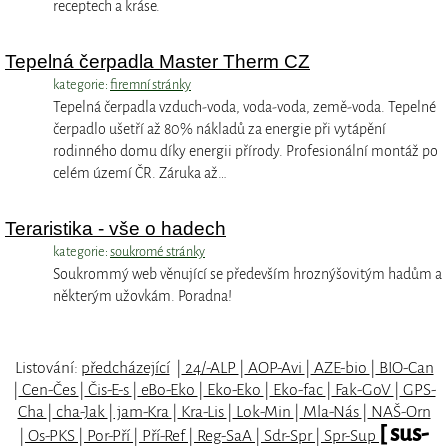
receptech a kráse.
Tepelná čerpadla Master Therm CZ
kategorie:
firemní stránky
Tepelná čerpadla vzduch-voda, voda-voda, země-voda. Tepelné
čerpadlo ušetří až 80% nákladů za energie při vytápění
rodinného domu díky energii přírody. Profesionální montáž po
celém území ČR. Záruka až…
Teraristika - vše o hadech
kategorie:
soukromé stránky
Soukrommý web věnující se především hroznýšovitým hadům a
některým užovkám. Poradna!
Listování:
předcházející
|
24/-ALP
|
AOP-Avi
|
AZE-bio
|
BIO-Can
|
Cen-Čes
|
Čis-E-s
|
eBo-Eko
|
Eko-Eko
|
Eko-fac
|
Fak-GoV
|
GPS-
Cha
|
cha-Jak
|
jam-Kra
|
Kra-Lis
|
Lok-Min
|
Mla-Nás
|
NAŠ-Orn
[ sus-
|
Os-PKS
|
Por-Pří
|
Pří-Ref
|
Reg-SaA
|
Sdr-Spr
|
Spr-Sup