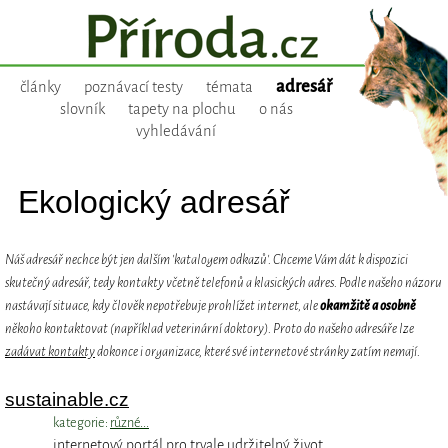
adresář
články
poznávací testy
témata
slovník
tapety na plochu
o nás
vyhledávání
Ekologický adresář
Náš adresář nechce být jen dalším 'katalogem odkazů'. Chceme Vám dát k dispozici
skutečný adresář, tedy kontakty včetně telefonů a klasických adres. Podle našeho názoru
nastávají situace, kdy člověk nepotřebuje prohlížet internet, ale
okamžitě a osobně
někoho kontaktovat (například veterinární doktory). Proto do našeho adresáře lze
zadávat kontakty
dokonce i organizace, které své internetové stránky zatím nemají.
sustainable.cz
kategorie:
různé...
internetový portál pro trvale udržitelný život