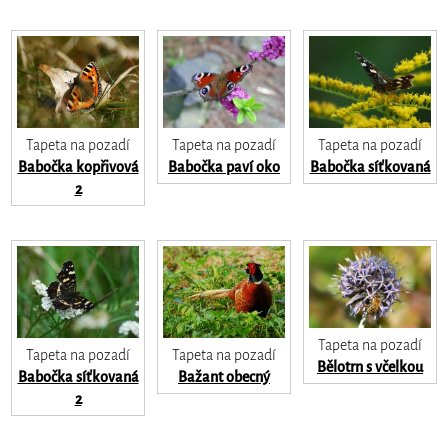
Tapeta na pozadí
Tapeta na pozadí
Tapeta na pozadí
Babočka kopřivová
Babočka paví oko
Babočka síťkovaná
2
Tapeta na pozadí
Tapeta na pozadí
Tapeta na pozadí
Bělotrn s včelkou
Babočka síťkovaná
Bažant obecný
2