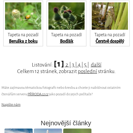
Tapeta na pozadí
Tapeta na pozadí
Tapeta na pozadí
Beruška z boku
Bodlák
Čerstvě dospělý
[ 1 ]
Listování:
2
|
3
|
4
|
5
|
další
Celkem 12 stránek, zobrazit
poslední
stránku.
Máte zajímavou tématickou fotografii nebo kresbu a chcete ji nabídnout ostatním
čtenářům serveru
PŘÍRODA.cz.cz
jako pozadí do jejich počítače?
Napište nám
Nejnovější články