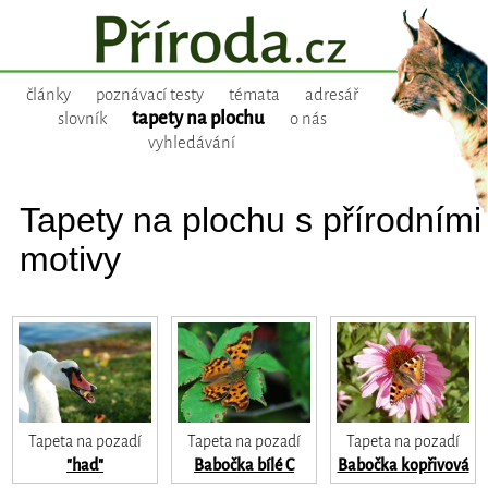
články
poznávací testy
témata
adresář
tapety na plochu
slovník
o nás
vyhledávání
Tapety na plochu s přírodními
motivy
Tapeta na pozadí
Tapeta na pozadí
Tapeta na pozadí
"had"
Babočka bílé C
Babočka kopřivová