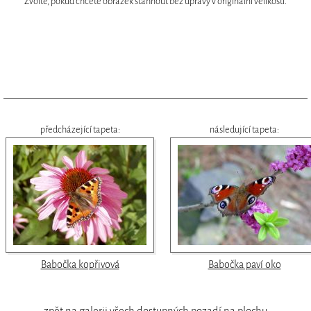
Zvolte, pokud chcete obrázek stáhnout bez úpravy v originální velikosti.
předcházející tapeta:
následující tapeta:
Babočka kopřivová
Babočka paví oko
zpět na galerii všech dostupných pozadí na plochu