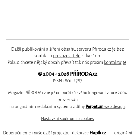
Další publikování a šíření obsahu serveru Příroda.cz je bez
souhlasu
provozovatele
zakázáno.
Pokud chcete nějaký obsah převzít tak nás prosím
kontaktujte
.
© 2004 - 2026
PŘÍRODA.cz
ISSN 1801-2787
Magazín PŘÍRODA.cz je již od počátků svého fungování v roce 2004
provozován
na originálním redakčním systému z dílny
Perpetum
web design
.
Nastavení soukromí a cookies
Doporučujeme i naše další projekty:
dekorace
Hapík.cz
—
originální