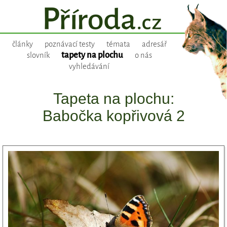
články
poznávací testy
témata
adresář
tapety na plochu
slovník
o nás
vyhledávání
Tapeta na plochu:
Babočka kopřivová 2