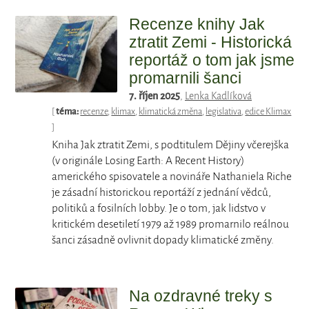
Recenze knihy Jak
ztratit Zemi - Historická
reportáž o tom jak jsme
promarnili šanci
7. říjen 2025
,
Lenka Kadlíková
[
téma:
recenze
,
klimax
,
klimatická změna
,
legislativa
,
edice Klimax
]
Kniha Jak ztratit Zemi, s podtitulem Dějiny včerejška
(v originále Losing Earth: A Recent History)
amerického spisovatele a novináře Nathaniela Riche
je zásadní historickou reportáží z jednání vědců,
politiků a fosilních lobby. Je o tom, jak lidstvo v
kritickém desetiletí 1979 až 1989 promarnilo reálnou
šanci zásadně ovlivnit dopady klimatické změny.
Na ozdravné treky s