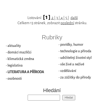
[ 1 ]
Listování:
2
|
3
|
4
|
5
|
další
Celkem 13 stránek, zobrazit
poslední
stránku.
Rubriky
•
povídky, humor
•
aktuality
•
technologie a příroda
•
domácí mazlíčci
•
udržitelný životní styl
•
klimatická změna
•
vše živé a neživé
•
legislativa
•
vzdělávání
•
LITERATURA A PŘÍRODA
•
za zážitky do přírody
•
osobnosti
Hledání