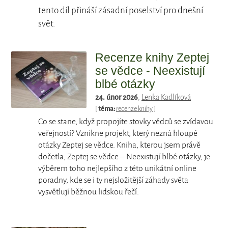
tento díl přináší zásadní poselství pro dnešní
svět.
Recenze knihy Zeptej
se vědce - Neexistují
blbé otázky
24. únor 2026
,
Lenka Kadlíková
[
téma:
recenze knihy
]
Co se stane, když propojíte stovky vědců se zvídavou
veřejností? Vznikne projekt, který nezná hloupé
otázky Zeptej se vědce. Kniha, kterou jsem právě
dočetla, Zeptej se vědce – Neexistují blbé otázky, je
výběrem toho nejlepšího z této unikátní online
poradny, kde se i ty nejsložitější záhady světa
vysvětlují běžnou lidskou řečí.