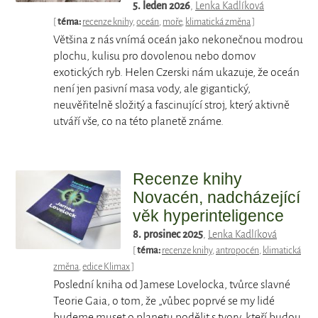
5. leden 2026
,
Lenka Kadlíková
[
téma:
recenze knihy
,
oceán
,
moře
,
klimatická změna
]
Většina z nás vnímá oceán jako nekonečnou modrou
plochu, kulisu pro dovolenou nebo domov
exotických ryb. Helen Czerski nám ukazuje, že oceán
není jen pasivní masa vody, ale gigantický,
neuvěřitelně složitý a fascinující stroj, který aktivně
utváří vše, co na této planetě známe.
Recenze knihy
Novacén, nadcházející
věk hyperinteligence
8. prosinec 2025
,
Lenka Kadlíková
[
téma:
recenze knihy
,
antropocén
,
klimatická
změna
,
edice Klimax
]
Poslední kniha od Jamese Lovelocka, tvůrce slavné
Teorie Gaia, o tom, že „vůbec poprvé se my lidé
budeme muset o planetu podělit s tvory, kteří budou