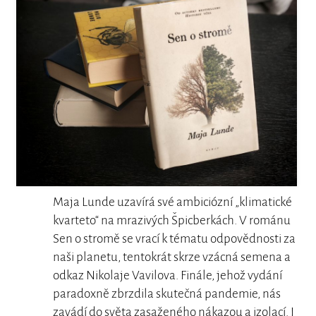
Maja Lunde uzavírá své ambiciózní „klimatické
kvarteto“ na mrazivých Špicberkách. V románu
Sen o stromě se vrací k tématu odpovědnosti za
naši planetu, tentokrát skrze vzácná semena a
odkaz Nikolaje Vavilova. Finále, jehož vydání
paradoxně zbrzdila skutečná pandemie, nás
zavádí do světa zasaženého nákazou a izolací. I