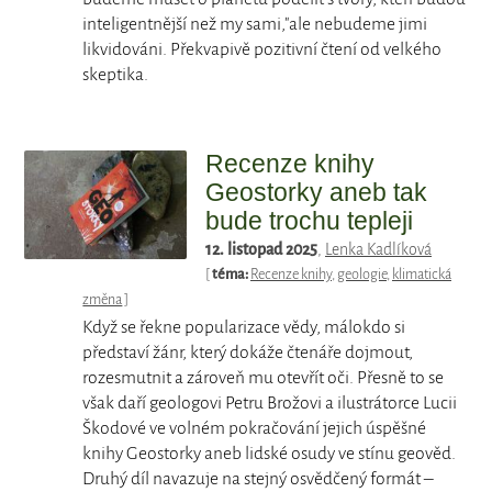
inteligentnější než my sami,"ale nebudeme jimi
likvidováni. Překvapivě pozitivní čtení od velkého
skeptika.
Recenze knihy
Geostorky aneb tak
bude trochu tepleji
12. listopad 2025
,
Lenka Kadlíková
[
téma:
Recenze knihy
,
geologie
,
klimatická
změna
]
Když se řekne popularizace vědy, málokdo si
představí žánr, který dokáže čtenáře dojmout,
rozesmutnit a zároveň mu otevřít oči. Přesně to se
však daří geologovi Petru Brožovi a ilustrátorce Lucii
Škodové ve volném pokračování jejich úspěšné
knihy Geostorky aneb lidské osudy ve stínu geověd.
Druhý díl navazuje na stejný osvědčený formát –