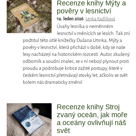
Recenze knihy Mýty a
pověry v lesnictví
19. leden 2026
,
Lenka Kadlíková
Úvahy lesníka o neměnném
lesnictví v měnících se lesích. Tak zní
podtitul této útlé knížečky Dušana Utinka, Mýty a
pověry v lesnictví, která přichází v době, kdy se naše
lesy nacházejí na historickém rozcestí. Autor, zkušený
odborník a soudní znalec, se v ní nebojí plynout proti
proudu a podrobuje kritice zažité postupy, které v
českém lesnictví přetrvávají stovky let, ačkoliv se svět
kolem nás dramaticky změnil.
Recenze knihy Stroj
zvaný oceán, jak moře
a oceány ovlivňují náš
svět