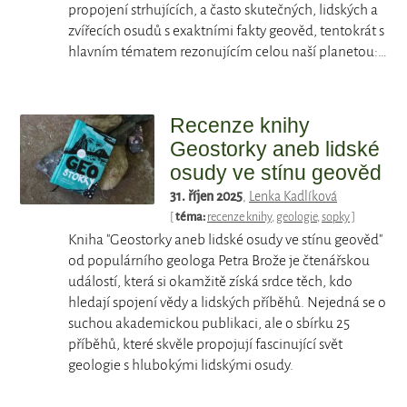
propojení strhujících, a často skutečných, lidských a
zvířecích osudů s exaktními fakty geověd, tentokrát s
hlavním tématem rezonujícím celou naší planetou:…
Recenze knihy
Geostorky aneb lidské
osudy ve stínu geověd
31. říjen 2025
,
Lenka Kadlíková
[
téma:
recenze knihy
,
geologie
,
sopky
]
Kniha "Geostorky aneb lidské osudy ve stínu geověd"
od populárního geologa Petra Brože je čtenářskou
událostí, která si okamžitě získá srdce těch, kdo
hledají spojení vědy a lidských příběhů. Nejedná se o
suchou akademickou publikaci, ale o sbírku 25
příběhů, které skvěle propojují fascinující svět
geologie s hlubokými lidskými osudy.