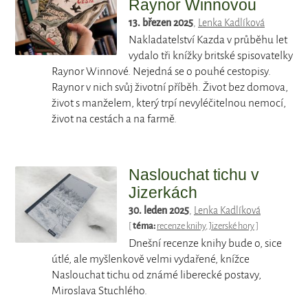
Raynor Winnovou
13. březen 2025
,
Lenka Kadlíková
Nakladatelství Kazda v průběhu let
vydalo tři knížky britské spisovatelky
Raynor Winnové. Nejedná se o pouhé cestopisy.
Raynor v nich svůj životní příběh. Život bez domova,
život s manželem, který trpí nevyléčitelnou nemocí,
život na cestách a na farmě.
Naslouchat tichu v
Jizerkách
30. leden 2025
,
Lenka Kadlíková
[
téma:
recenze knihy
,
Jizerské hory
]
Dnešní recenze knihy bude o, sice
útlé, ale myšlenkově velmi vydařené, knížce
Naslouchat tichu od známé liberecké postavy,
Miroslava Stuchlého.