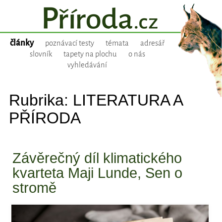
články
poznávací testy
témata
adresář
slovník
tapety na plochu
o nás
vyhledávání
Rubrika: LITERATURA A
PŘÍRODA
Závěrečný díl klimatického
kvarteta Maji Lunde, Sen o
stromě