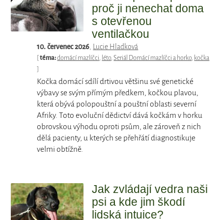
proč ji nenechat doma
s otevřenou
ventilačkou
10. červenec 2026
,
Lucie Hladková
[
téma:
domácí mazlíčci
,
léto
,
Seriál Domácí mazlíčci a horko
,
kočka
]
Kočka domácí sdílí drtivou většinu své genetické
výbavy se svým přímým předkem, kočkou plavou,
která obývá polopouštní a pouštní oblasti severní
Afriky. Toto evoluční dědictví dává kočkám v horku
obrovskou výhodu oproti psům, ale zároveň z nich
dělá pacienty, u kterých se přehřátí diagnostikuje
velmi obtížně.
Jak zvládají vedra naši
psi a kde jim škodí
lidská intuice?