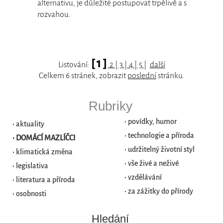
alternativu, je důležité postupovat trpělivě a s
rozvahou.
[ 1 ]
Listování:
2
|
3
|
4
|
5
|
další
Celkem 6 stránek, zobrazit
poslední
stránku.
Rubriky
•
povídky, humor
•
aktuality
•
technologie a příroda
•
DOMÁCÍ MAZLÍČCI
•
udržitelný životní styl
•
klimatická změna
•
vše živé a neživé
•
legislativa
•
vzdělávání
•
literatura a příroda
•
za zážitky do přírody
•
osobnosti
Hledání