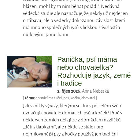
blázen, mohl by za ním běhat pořád!“. Nedávná
vědecká studie ale naznačuje, že někdy už nejde jen
o zábavu, ale o vědecky dokázanou závislost, která
má mnoho společných rysů s lidskou závislostí a
nutkavými poruchami.
Panička, psí máma
nebo chovatelka?
Rozhoduje jazyk, země
i tradice
2. říjen 2025
,
Anna Nebeská
[
téma:
domácí mazlíčci
,
pes
,
kočka
,
chovatel
]
Jak vznikly výrazy, kterými se dnes po celém světě
označují chovatelé domácích psů a koček? Proč v
některých zemích dělají ze z domácích mazlíčků
„děti s tlapkami“, ale někde se stále i pro
nejmilovanější psy a kočky používá jen tradiční