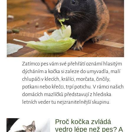
Zatímco pes vám své přehřátí oznámí hlasitým
dýcháním a kočka si zaleze do umyvadla, malí
chlupáči v klecích, králíci, morčata, činčily,
potkani nebo křečci, trpí potichu. V rámci našich
domácích mazlíčků představují z hlediska
letních veder tu nejzranitelnější skupinu.
Proč kočka zvládá
vedro lépe než pes? A