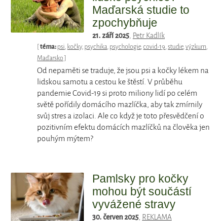
Maďarská studie to
zpochybňuje
21. září 2025
,
Petr Kadlík
[
téma:
psi
,
kočky
,
psychika
,
psychologie
,
covid-19
,
studie
,
výzkum
,
Maďarsko
]
Od nepaměti se traduje, že jsou psi a kočky lékem na
lidskou samotu a cestou ke štěstí. V průběhu
pandemie Covid-19 si proto miliony lidí po celém
světě pořídily domácího mazlíčka, aby tak zmírnily
svůj stres a izolaci. Ale co když je toto přesvědčení o
pozitivním efektu domácích mazlíčků na člověka jen
pouhým mýtem?
Pamlsky pro kočky
mohou být součástí
vyvážené stravy
30. červen 2025
,
REKLAMA