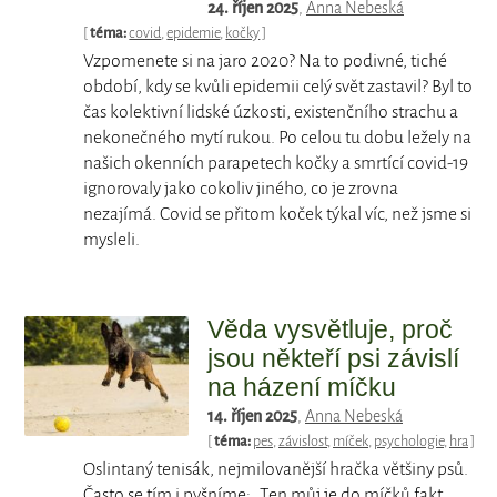
24. říjen 2025
,
Anna Nebeská
[
téma:
covid
,
epidemie
,
kočky
]
Vzpomenete si na jaro 2020? Na to podivné, tiché
období, kdy se kvůli epidemii celý svět zastavil? Byl to
čas kolektivní lidské úzkosti, existenčního strachu a
nekonečného mytí rukou. Po celou tu dobu ležely na
našich okenních parapetech kočky a smrtící covid-19
ignorovaly jako cokoliv jiného, co je zrovna
nezajímá. Covid se přitom koček týkal víc, než jsme si
mysleli.
Věda vysvětluje, proč
jsou někteří psi závislí
na házení míčku
14. říjen 2025
,
Anna Nebeská
[
téma:
pes
,
závislost
,
míček
,
psychologie
,
hra
]
Oslintaný tenisák, nejmilovanější hračka většiny psů.
Často se tím i pyšníme: „Ten můj je do míčků fakt