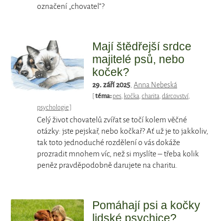
označení „chovatel“?
Mají štědřejší srdce
majitelé psů, nebo
koček?
29. září 2025
,
Anna Nebeská
[
téma:
pes
,
kočka
,
charita
,
dárcovství
,
psychologie
]
Celý život chovatelů zvířat se točí kolem věčné
otázky: jste pejskař, nebo kočkař? Ať už je to jakkoliv,
tak toto jednoduché rozdělení o vás dokáže
prozradit mnohem víc, než si myslíte – třeba kolik
peněz pravděpodobně darujete na charitu.
Pomáhají psi a kočky
lidské psychice?