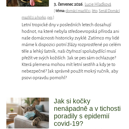
3. červenec 2026
,
Lucie Hladková
[
téma:
domácí mazlíčci
,
léto
,
Seriál Domácí
mazlíčci a horko
,
pes
]
Letní tropické dny v posledních letech dosahují
hodnot, na které nebyla středoevropská příroda ani
naše domácnosti historicky zvyklé. Zatímco my lidé
máme k dispozici potní žlázy rozprostřené po celém
těle a lehký šatník, naši čtyřnozí spolubydlící musí
přežít ve svých kožiších. Jak se pes sám ochlazuje?
Která plemena mohou mít letní sestřih a kdy je to
nebezpečné? Jak správně použít mokrý ručník, aby
psovi opravdu pomohl?
Jak si kočky
nenápadně a v tichosti
poradily s epidemií
covid-19?