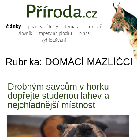
články
poznávací testy
témata
adresář
slovník
tapety na plochu
o nás
vyhledávání
Rubrika: DOMÁCÍ MAZLÍČCI
Drobným savcům v horku
dopřejte studenou lahev a
nejchladnější místnost