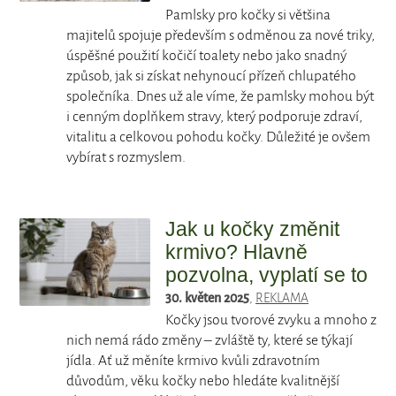
Pamlsky pro kočky si většina
majitelů spojuje především s odměnou za nové triky,
úspěšné použití kočičí toalety nebo jako snadný
způsob, jak si získat nehynoucí přízeň chlupatého
společníka. Dnes už ale víme, že pamlsky mohou být
i cenným doplňkem stravy, který podporuje zdraví,
vitalitu a celkovou pohodu kočky. Důležité je ovšem
vybírat s rozmyslem.
Jak u kočky změnit
krmivo? Hlavně
pozvolna, vyplatí se to
30. květen 2025
,
REKLAMA
Kočky jsou tvorové zvyku a mnoho z
nich nemá rádo změny – zvláště ty, které se týkají
jídla. Ať už měníte krmivo kvůli zdravotním
důvodům, věku kočky nebo hledáte kvalitnější