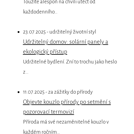
Toužíte alespoň na chvíli utéct od
každodenního…
23.07.2025 - udržitelný životní styl
Udržitelný domov: solární panely a
ekologický přístup
Udržitelné bydlení. Zní to trochu jako heslo
z…
11.07.2025 - za zážitky do přírody
Objevte kouzlo přírody po setmění s
pozorovací termovizí
Příroda má své nezaměnitelné kouzlo v
každém ročním…