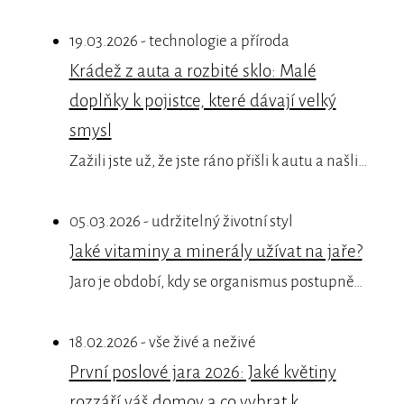
19.03.2026 - technologie a příroda
Krádež z auta a rozbité sklo: Malé
doplňky k pojistce, které dávají velký
smysl
Zažili jste už, že jste ráno přišli k autu a našli…
05.03.2026 - udržitelný životní styl
Jaké vitaminy a minerály užívat na jaře?
Jaro je období, kdy se organismus postupně…
18.02.2026 - vše živé a neživé
První poslové jara 2026: Jaké květiny
rozzáří váš domov a co vybrat k