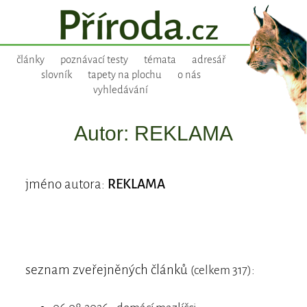
články
poznávací testy
témata
adresář
slovník
tapety na plochu
o nás
vyhledávání
Autor: REKLAMA
jméno autora:
REKLAMA
seznam zveřejněných článků
:
(celkem 317)