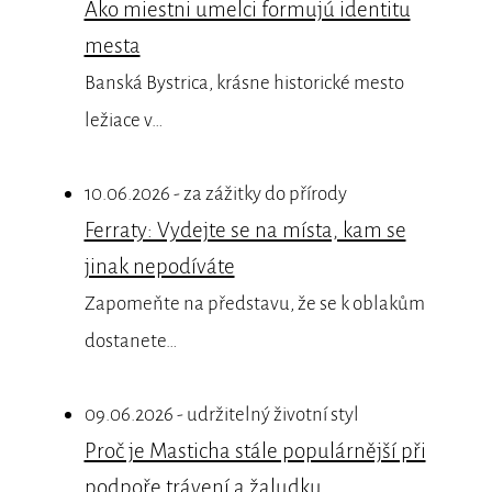
Ako miestni umelci formujú identitu
mesta
Banská Bystrica, krásne historické mesto
ležiace v…
10.06.2026 - za zážitky do přírody
Ferraty: Vydejte se na místa, kam se
jinak nepodíváte
Zapomeňte na představu, že se k oblakům
dostanete…
09.06.2026 - udržitelný životní styl
Proč je Masticha stále populárnější při
podpoře trávení a žaludku