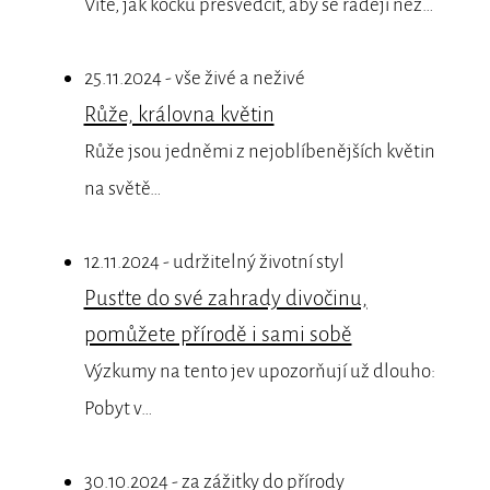
Víte, jak kočku přesvědčit, aby se raději než…
25.11.2024 - vše živé a neživé
Růže, královna květin
Růže jsou jedněmi z nejoblíbenějších květin
na světě…
12.11.2024 - udržitelný životní styl
Pusťte do své zahrady divočinu,
pomůžete přírodě i sami sobě
Výzkumy na tento jev upozorňují už dlouho:
Pobyt v…
30.10.2024 - za zážitky do přírody