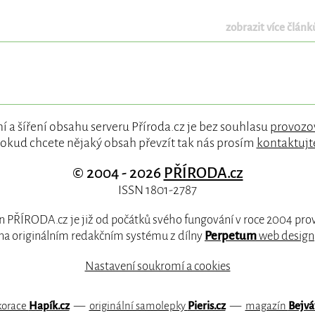
zobrazit více článků
í a šíření obsahu serveru Příroda.cz je bez souhlasu
provozo
okud chcete nějaký obsah převzít tak nás prosím
kontaktujt
© 2004 - 2026
PŘÍRODA.cz
ISSN 1801-2787
 PŘÍRODA.cz je již od počátků svého fungování v roce 2004 pr
na originálním redakčním systému z dílny
Perpetum
web design
Nastavení soukromí a cookies
korace
Hapík.cz
—
originální samolepky
Pieris.cz
—
magazín
Bejvá