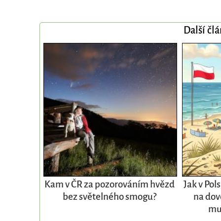
Další čl
Kam v ČR za pozorováním hvězd
Jak v Pol
bez světelného smogu?
na dov
mu