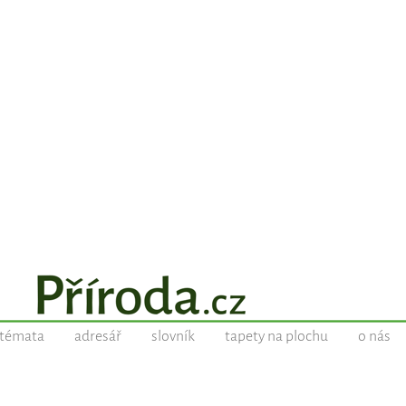
témata
adresář
slovník
tapety na plochu
o nás