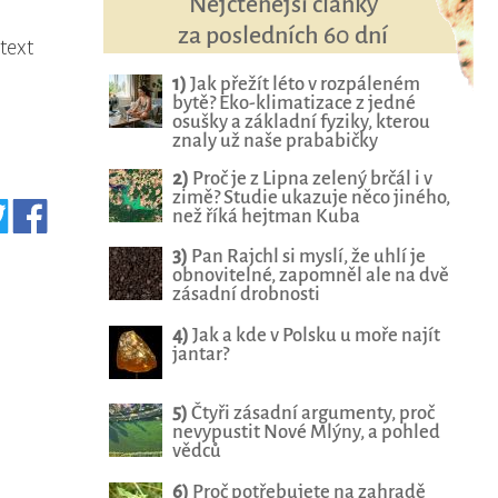
Nejčtenější články
za posledních 60 dní
 text
1)
Jak přežít léto v rozpáleném
bytě? Eko-klimatizace z jedné
osušky a základní fyziky, kterou
znaly už naše prababičky
2)
Proč je z Lipna zelený brčál i v
zimě? Studie ukazuje něco jiného,
než říká hejtman Kuba
3)
Pan Rajchl si myslí, že uhlí je
obnovitelné, zapomněl ale na dvě
zásadní drobnosti
4)
Jak a kde v Polsku u moře najít
jantar?
5)
Čtyři zásadní argumenty, proč
nevypustit Nové Mlýny, a pohled
vědců
6)
Proč potřebujete na zahradě