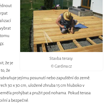
lédnout
erpat
alizací
 vybrat
k tomu
ky
,
Stavba terasy.
t, že je
© Gardina.cz
to, že
 zabraňuje jejímu posunutí nebo zapuštění do země.
ech 30 x 30 cm, uložené zhruba 15 cm hluboko v
neměla prohýbat a pružit pod nohama. Pokud terasa
bilní a bezpečné.