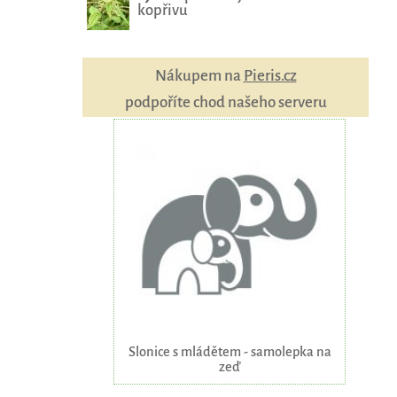
kopřivu
Nákupem na
Pieris.cz
podpoříte chod našeho serveru
Slonice s mládětem - samolepka na
zeď