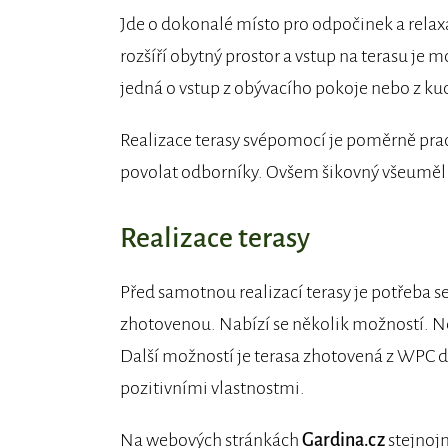
Jde o dokonalé místo pro odpočinek a relaxa
rozšíří obytný prostor a vstup na terasu je 
jedná o vstup z obývacího pokoje nebo z kuch
Realizace terasy svépomocí je poměrně pracná
povolat odborníky. Ovšem šikovný všeuměl a
Realizace terasy
Před samotnou realizací terasy je potřeba se
zhotovenou. Nabízí se několik možností. Nej
Další možností je terasa zhotovená z WPC d
pozitivními vlastnostmi.
Na webových stránkách
Gardina.cz
stejno