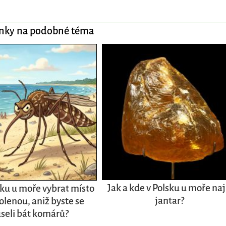
ánky na podobné téma
Jak a kde v Polsku u moře naj
sku u moře vybrat místo
jantar?
olenou, aniž byste se
seli bát komárů?