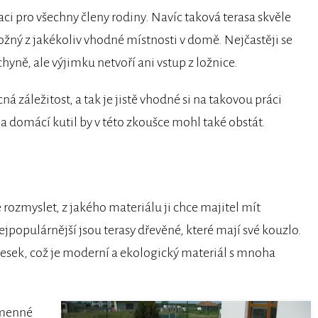
ci pro všechny členy rodiny. Navíc taková terasa skvěle
možný z jakékoliv vhodné místnosti v domě. Nejčastěji se
yně, ale výjimku netvoří ani vstup z ložnice.
 záležitost, a tak je jistě vhodné si na takovou práci
 domácí kutil by v této zkoušce mohl také obstát.
 rozmyslet, z jakého materiálu ji chce majitel mít
populárnější jsou terasy dřevěné, které mají své kouzlo.
esek, což je moderní a ekologický materiál s mnoha
jmenné