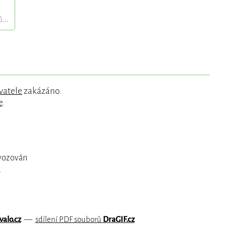
...
vatele
zakázáno.
e
.
ovozován
.
valo.cz
—
sdílení PDF souborů
DraGIF.cz