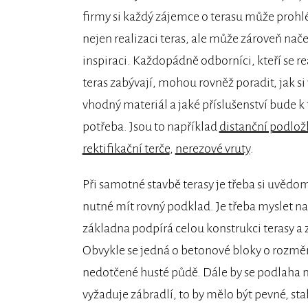
firmy
si každý zájemce o terasu může proh
nejen realizaci teras, ale může zároveň nač
inspiraci. Každopádně odborníci, kteří se re
teras zabývají, mohou rovněž poradit, jak si
vhodný materiál a jaké příslušenství bude 
potřeba. Jsou to například
distanční podlož
rektifikační terče
,
nerezové vruty
.
Při samotné stavbě terasy je třeba si uvědomi
nutné mít rovný podklad. Je třeba myslet na 
základna podpírá celou konstrukci terasy a
Obvykle se jedná o betonové bloky o rozměr
nedotčené husté půdě. Dále by se podlaha 
vyžaduje zábradlí, to by mělo být pevné, sta