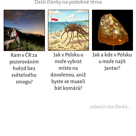
Další články na podobné téma
Jak v Polsku u
Jak a kde v Polsku
Kam v ČR za
moře vybrat
u moře najít
pozorováním
místo na
jantar?
hvězd bez
dovolenou, aniž
světelného
byste se museli
smogu?
bát komárů?
zobrazit více článků...