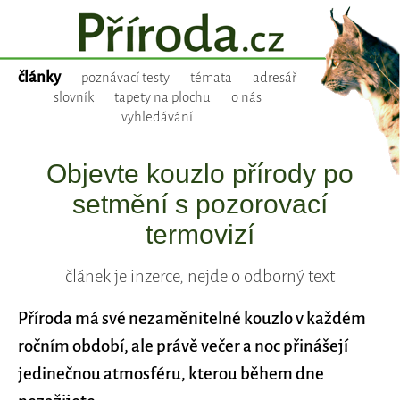
články
poznávací testy
témata
adresář
slovník
tapety na plochu
o nás
vyhledávání
Objevte kouzlo přírody po
setmění s pozorovací
termovizí
článek je inzerce, nejde o odborný text
Příroda má své nezaměnitelné kouzlo v každém
ročním období, ale právě večer a noc přinášejí
jedinečnou atmosféru, kterou během dne