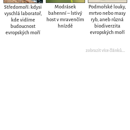
Modrásek
Podmořské louky,
Středomoří: kdysi
bahenní – lstivý
mrtvo nebo masy
vyschlá laboratoř,
host v mravenčím
ryb, aneb různá
kde vidíme
hnízdě
biodiverzita
budoucnost
evropských moří
evropských moří
zobrazit více článků...