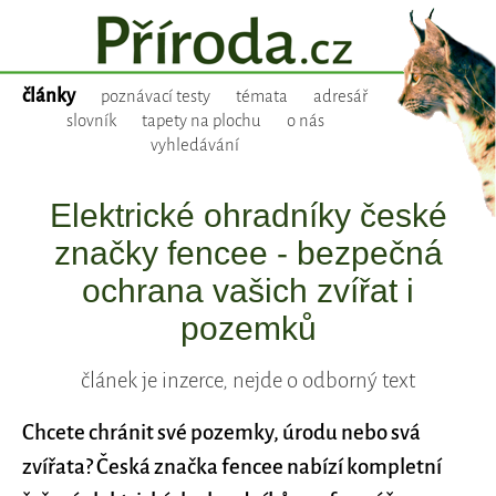
články
poznávací testy
témata
adresář
slovník
tapety na plochu
o nás
vyhledávání
Elektrické ohradníky české
značky fencee - bezpečná
ochrana vašich zvířat i
pozemků
článek je inzerce, nejde o odborný text
Chcete chránit své pozemky, úrodu nebo svá
zvířata? Česká značka fencee nabízí kompletní