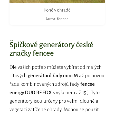
Koně v ohradě
Autor: fencee
Špičkové generátory české
značky fencee
Dle vašich potřeb můžete vybírat od malých
síťových
generátorů řady mini M
až po novou
řadu kombinovaných zdrojů řady
fencee
energy DUO RF EDX
s výkonem až 15 J. Tyto
generátory jsou určeny pro velmi dlouhé a
vegetací zatížené ohrady. Mohou se použít