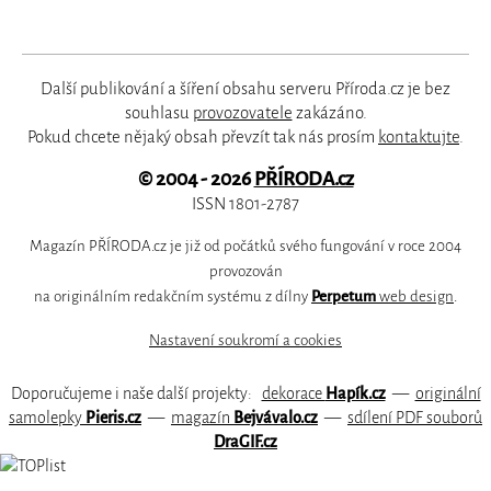
Další publikování a šíření obsahu serveru Příroda.cz je bez
souhlasu
provozovatele
zakázáno.
Pokud chcete nějaký obsah převzít tak nás prosím
kontaktujte
.
© 2004 - 2026
PŘÍRODA.cz
ISSN 1801-2787
Magazín PŘÍRODA.cz je již od počátků svého fungování v roce 2004
provozován
na originálním redakčním systému z dílny
Perpetum
web design
.
Nastavení soukromí a cookies
Doporučujeme i naše další projekty:
dekorace
Hapík.cz
—
originální
samolepky
Pieris.cz
—
magazín
Bejvávalo.cz
—
sdílení PDF souborů
DraGIF.cz