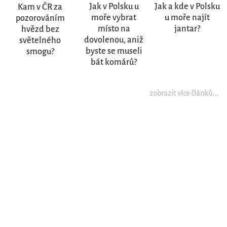
Jak v Polsku u
Jak a kde v Polsku
Kam v ČR za
moře vybrat
u moře najít
pozorováním
místo na
jantar?
hvězd bez
dovolenou, aniž
světelného
byste se museli
smogu?
bát komárů?
zobrazit více článků...