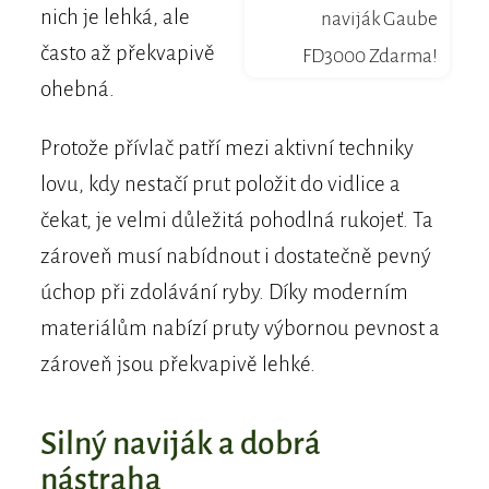
nich je lehká, ale
naviják Gaube
často až překvapivě
FD3000 Zdarma!
ohebná.
Protože přívlač patří mezi aktivní techniky
lovu, kdy nestačí prut položit do vidlice a
čekat, je velmi důležitá pohodlná rukojeť. Ta
zároveň musí nabídnout i dostatečně pevný
úchop při zdolávání ryby. Díky moderním
materiálům nabízí pruty výbornou pevnost a
zároveň jsou překvapivě lehké.
Silný naviják a dobrá
nástraha