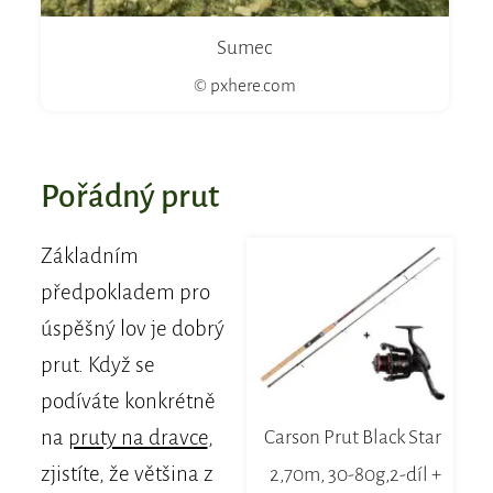
Sumec
© pxhere.com
Pořádný prut
Základním
předpokladem pro
úspěšný lov je dobrý
prut. Když se
podíváte konkrétně
na
pruty na dravce
,
Carson Prut Black Star
zjistíte, že většina z
2,70m, 30-80g,2-díl +