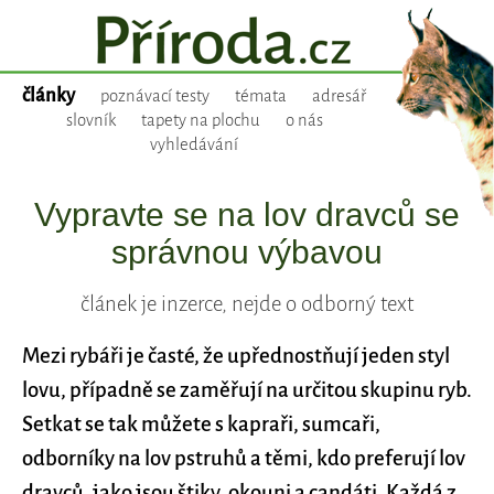
články
poznávací testy
témata
adresář
slovník
tapety na plochu
o nás
vyhledávání
Vypravte se na lov dravců se
správnou výbavou
článek je inzerce, nejde o odborný text
Mezi rybáři je časté, že upřednostňují jeden styl
lovu, případně se zaměřují na určitou skupinu ryb.
Setkat se tak můžete s kapraři, sumcaři,
odborníky na lov pstruhů a těmi, kdo preferují lov
dravců, jako jsou štiky, okouni a candáti. Každá z