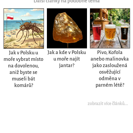
Další články na podobné téma
Jak a kde v Polsku
Pivo, Kofola
Jak v Polsku u
u moře najít
anebo malinovka
moře vybrat místo
jantar?
jako zasloužená
na dovolenou,
osvěžující
aniž byste se
odměna v
museli bát
parném létě?
komárů?
zobrazit více článků...