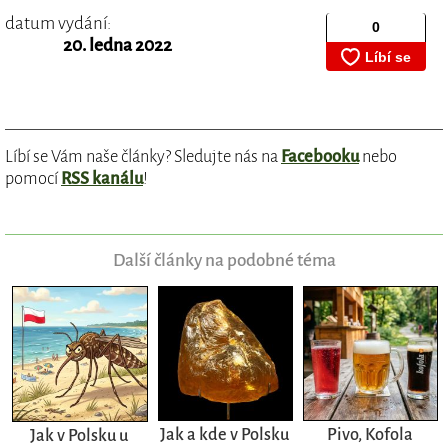
datum vydání:
20. ledna 2022
Líbí se Vám naše články? Sledujte nás na
Facebooku
nebo
pomocí
RSS kanálu
!
Další články na podobné téma
Jak a kde v Polsku
Pivo, Kofola
Jak v Polsku u