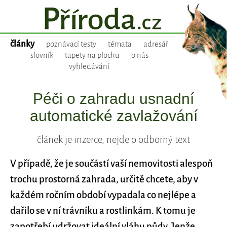
články
poznávací testy
témata
adresář
slovník
tapety na plochu
o nás
vyhledávání
Péči o zahradu usnadní
automatické zavlažování
článek je inzerce, nejde o odborný text
V případě, že je součástí vaší nemovitosti alespoň
trochu prostorná zahrada, určitě chcete, aby v
každém ročním období vypadala co nejlépe a
dařilo se v ní trávníku a rostlinkám. K tomu je
zapotřebí udržovat ideální vláhu půdy. Jenže