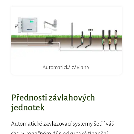
Automatická závlaha.
Přednosti závlahových
jednotek
Automatické zavlažovací systémy šetří váš
čas, v konečném důsledku také finanční