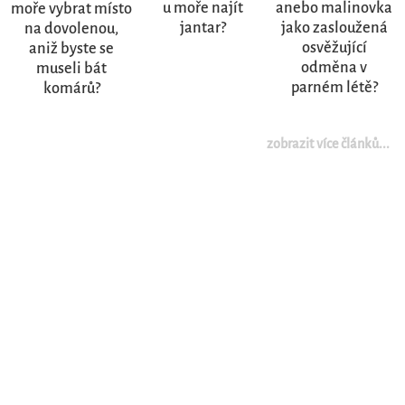
u moře najít
anebo malinovka
moře vybrat místo
jantar?
jako zasloužená
na dovolenou,
osvěžující
aniž byste se
odměna v
museli bát
parném létě?
komárů?
zobrazit více článků...